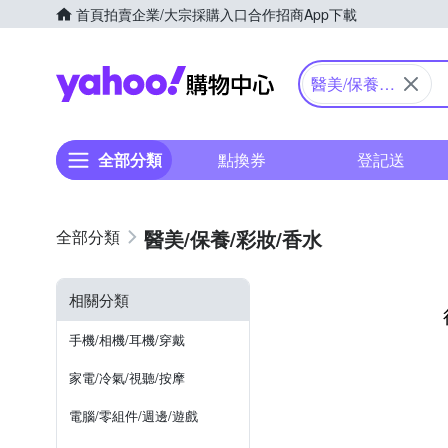
首頁
拍賣
企業/大宗採購入口
合作招商
App下載
Yahoo購物中心
醫美/保養/
彩妝/香水
全部分類
點換券
登記送
醫美/保養/彩妝/香水
相關分類
手機/相機/耳機/穿戴
家電/冷氣/視聽/按摩
電腦/零組件/週邊/遊戲