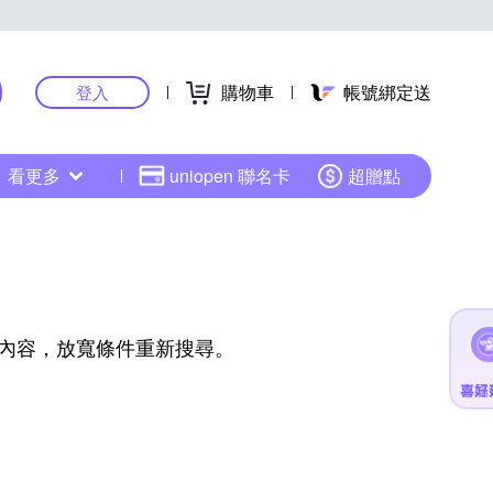
購物車
帳號綁定送
登入
看更多
uniopen 聯名卡
超贈點
內容，放寬條件重新搜尋。