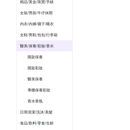
精品/黃金/珠寶/手錶
女裝/男裝/牛仔休閒
內衣/內褲/襪子/睡衣
女鞋/男鞋/包包/行李箱
醫美/保養/彩妝/香水
開架保養
開架彩妝
醫美保養
專櫃保養彩妝
香水香氛
日用清潔/洗沐/美髮
食品/飲料/零食/生鮮