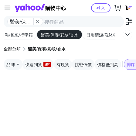
Yahoo購物中心
登入
醫美/保養/
彩妝/香水
/男鞋/包包/行李箱
醫美/保養/彩妝/香水
日用清潔/洗沐/美髮
食
全部分類
醫美/保養/彩妝/香水
品牌
快速到貨
有現貨
挑戰低價
價格低到高
排序