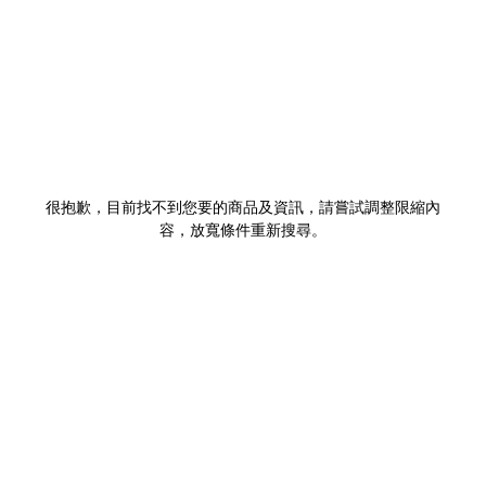
很抱歉，目前找不到您要的商品及資訊，請嘗試調整限縮內
容，放寬條件重新搜尋。