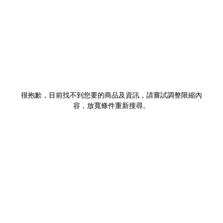
很抱歉，目前找不到您要的商品及資訊，請嘗試調整限縮內
容，放寬條件重新搜尋。