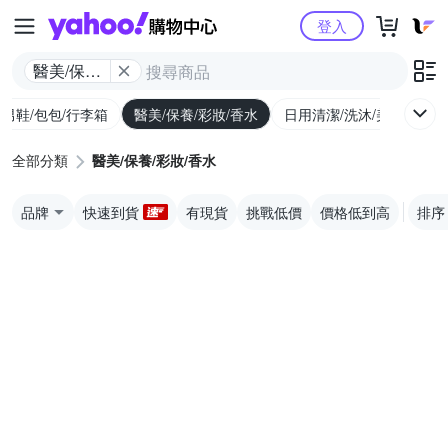
Yahoo購物中心
登入
醫美/保養/
彩妝/香水
/男鞋/包包/行李箱
醫美/保養/彩妝/香水
日用清潔/洗沐/美髮
食
全部分類
醫美/保養/彩妝/香水
品牌
快速到貨
有現貨
挑戰低價
價格低到高
排序