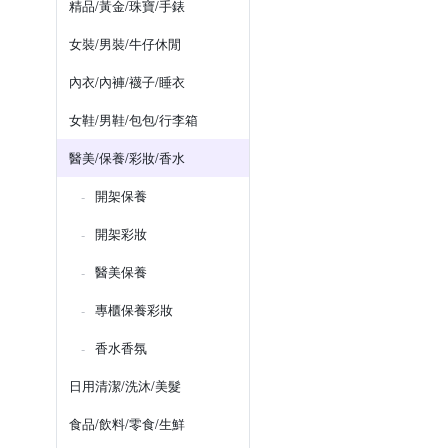
精品/黃金/珠寶/手錶
女裝/男裝/牛仔休閒
內衣/內褲/襪子/睡衣
女鞋/男鞋/包包/行李箱
醫美/保養/彩妝/香水
開架保養
開架彩妝
醫美保養
專櫃保養彩妝
香水香氛
日用清潔/洗沐/美髮
食品/飲料/零食/生鮮