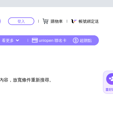
購物車
帳號綁定送
登入
看更多
uniopen 聯名卡
超贈點
內容，放寬條件重新搜尋。