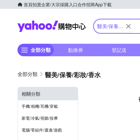
首頁
拍賣
企業/大宗採購入口
合作招商
App下載
Yahoo購物中心
醫美/保養/
彩妝/香水
全部分類
點換券
登記送
醫美/保養/彩妝/香水
相關分類
手機/相機/耳機/穿戴
家電/冷氣/視聽/按摩
電腦/零組件/週邊/遊戲