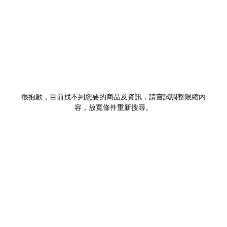
很抱歉，目前找不到您要的商品及資訊，請嘗試調整限縮內
容，放寬條件重新搜尋。