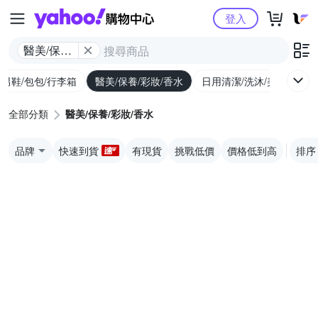
Yahoo購物中心
登入
醫美/保養/
彩妝/香水
/男鞋/包包/行李箱
醫美/保養/彩妝/香水
日用清潔/洗沐/美髮
食
全部分類
醫美/保養/彩妝/香水
品牌
快速到貨
有現貨
挑戰低價
價格低到高
排序