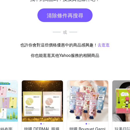
清除條件再搜尋
或
也許你會對這些價格優惠中的商品感興趣！
去逛逛
你也能逛逛其他Yahoo服務的相關商品
水絲布面
韓國 DERMAL 眼膜
韓國 Bouquet Garni
玩美日記