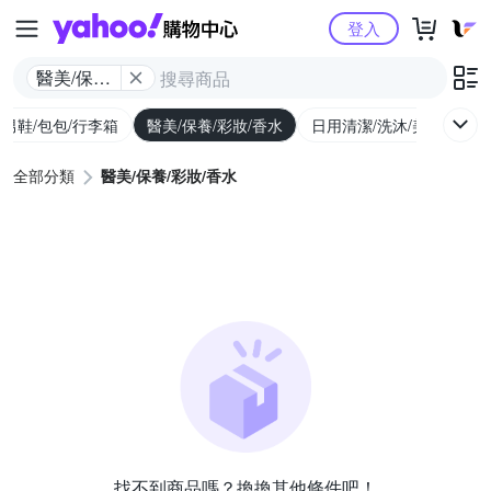
Yahoo購物中心
登入
醫美/保養/
彩妝/香水
/男鞋/包包/行李箱
醫美/保養/彩妝/香水
日用清潔/洗沐/美髮
食
全部分類
醫美/保養/彩妝/香水
找不到商品嗎？換換其他條件吧！