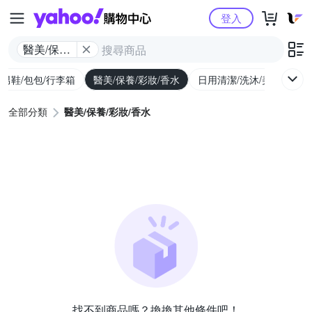
Yahoo購物中心
登入
醫美/保養/
彩妝/香水
/男鞋/包包/行李箱
醫美/保養/彩妝/香水
日用清潔/洗沐/美髮
食
全部分類
醫美/保養/彩妝/香水
找不到商品嗎？換換其他條件吧！