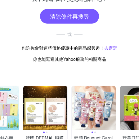
清除條件再搜尋
或
也許你會對這些價格優惠中的商品感興趣！
去逛逛
你也能逛逛其他Yahoo服務的相關商品
水絲布面
韓國 DERMAL 眼膜
韓國 Bouquet Garni
玩美日記