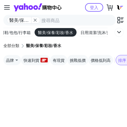
Yahoo購物中心
登入
醫美/保養/
彩妝/香水
/男鞋/包包/行李箱
醫美/保養/彩妝/香水
日用清潔/洗沐/美髮
食
全部分類
醫美/保養/彩妝/香水
品牌
快速到貨
有現貨
挑戰低價
價格低到高
排序