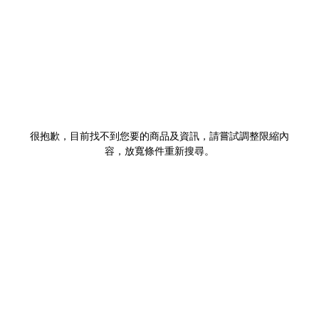
很抱歉，目前找不到您要的商品及資訊，請嘗試調整限縮內
容，放寬條件重新搜尋。