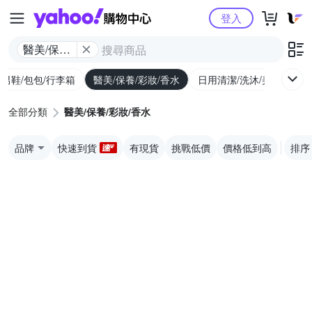
Yahoo購物中心
登入
醫美/保養/
彩妝/香水
/男鞋/包包/行李箱
醫美/保養/彩妝/香水
日用清潔/洗沐/美髮
食
全部分類
醫美/保養/彩妝/香水
品牌
快速到貨
有現貨
挑戰低價
價格低到高
排序