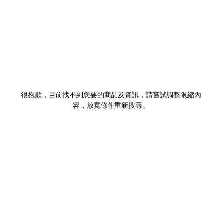
很抱歉，目前找不到您要的商品及資訊，請嘗試調整限縮內
容，放寬條件重新搜尋。