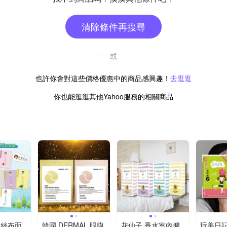
清除條件再搜尋
或
也許你會對這些價格優惠中的商品感興趣！
去逛逛
你也能逛逛其他Yahoo服務的相關商品
水絲布面
韓國 DERMAL 眼膜
花仙子 香水室內擴
玩美日記