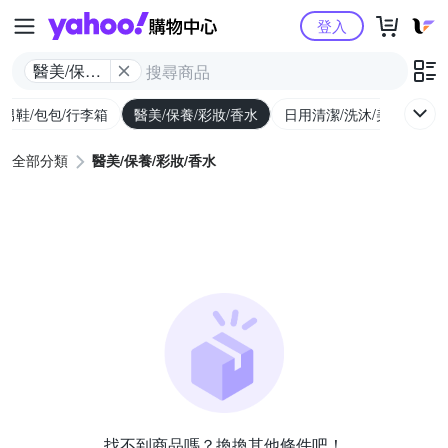
Yahoo購物中心
登入
醫美/保養/
彩妝/香水
/男鞋/包包/行李箱
醫美/保養/彩妝/香水
日用清潔/洗沐/美髮
食
全部分類
醫美/保養/彩妝/香水
找不到商品嗎？換換其他條件吧！