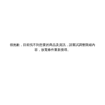
很抱歉，目前找不到您要的商品及資訊，請嘗試調整限縮內
容，放寬條件重新搜尋。