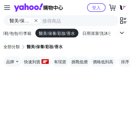
Yahoo購物中心
登入
醫美/保養/
彩妝/香水
/男鞋/包包/行李箱
醫美/保養/彩妝/香水
日用清潔/洗沐/美髮
食
全部分類
醫美/保養/彩妝/香水
品牌
快速到貨
有現貨
挑戰低價
價格低到高
排序