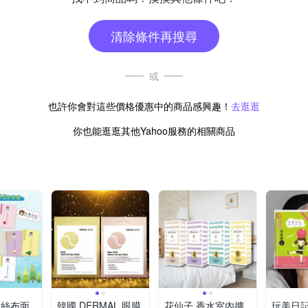
清除條件再搜尋
或
也許你會對這些價格優惠中的商品感興趣！
去逛逛
你也能逛逛其他Yahoo服務的相關商品
水絲布面
韓國 DERMAL 眼膜
花仙子 香水室內擴
玩美日記