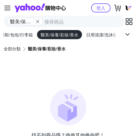
Yahoo購物中心
登入
醫美/保養/
彩妝/香水
/男鞋/包包/行李箱
醫美/保養/彩妝/香水
日用清潔/洗沐/美髮
食
全部分類
醫美/保養/彩妝/香水
找不到商品嗎？換換其他條件吧！