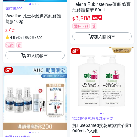
Helena Rubinstein赫蓮娜 綠寶
滿額折200
瓶修護精華 50ml
Vaseline 凡士林經典高純修護
3,288
85折
$
凝膠100g
限時下殺
券
79
$
加入購物車
4.9
(
42
)
總銷量>300
活動
券
加入購物車
潤澤保濕 乾癢肌沐浴首選
施巴sebamed抗乾敏滋潤浴露1
000mlx2入組
女團aespa推薦