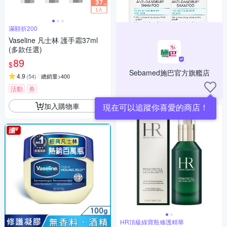
滿額折200
Vaseline 凡士林 護手霜37ml
(多款任選)
89
$
Sebamed施巴官方旗艦店
4.9
(
54
)
總銷量>400
活動
券
加入購物車
現在可以追蹤你喜愛的商店！
HR頂級綠寶瓶修護精華