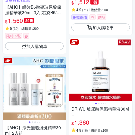
1,512
8折
$
【AHC】瞬效B5微導玻尿酸保
4.9
(
71
)
總銷量>200
濕精華液30ml_3入(右旋B5/玻
挑戰低價
券
贈品
尿酸/保濕霸主/高效修護/敏感肌
1,560
89折
$
適用)
加入購物車
5
(
30
)
總銷量>200
限時下殺
券
加入購物車
DR.WU 玻尿酸保濕精華液30M
L
1,360
$
【AHC】淨光無瑕淡斑精華30
4.9
(
16
)
總銷量>200
ml_2入組