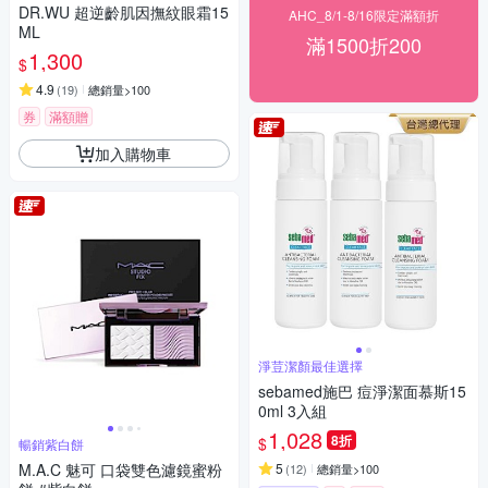
DR.WU 超逆齡肌因撫紋眼霜15
AHC_8/1-8/16限定滿額折
ML
滿1500折200
1,300
$
4.9
(
19
)
總銷量>100
券
滿額贈
加入購物車
淨荳潔顏最佳選擇
sebamed施巴 痘淨潔面慕斯15
0ml 3入組
1,028
8折
$
暢銷紫白餅
M.A.C 魅可 口袋雙色濾鏡蜜粉
5
(
12
)
總銷量>100