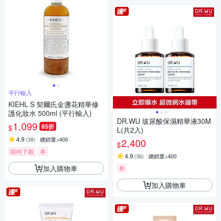
平行輸入
KIEHL S 契爾氏金盞花精華修
護化妝水 500ml (平行輸入)
DR.WU 玻尿酸保濕精華液30M
1,099
85折
$
L(共2入)
4.9
(
38
)
總銷量>400
2,400
$
限時下殺
券
4.9
(
36
)
總銷量>400
加入購物車
券
加入購物車