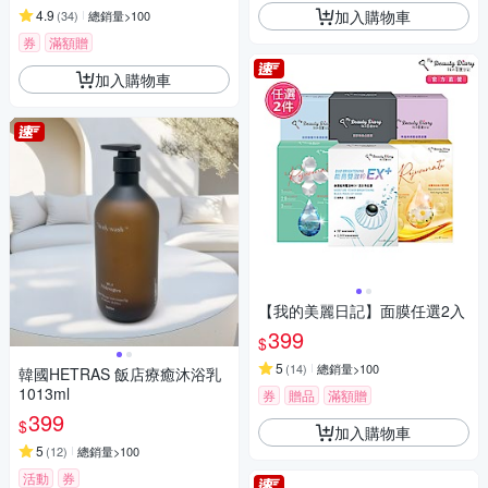
加入購物車
4.9
(
34
)
總銷量>100
券
滿額贈
加入購物車
【我的美麗日記】面膜任選2入
399
$
5
(
14
)
總銷量>100
韓國HETRAS 飯店療癒沐浴乳
1013ml
券
贈品
滿額贈
399
$
加入購物車
5
(
12
)
總銷量>100
活動
券