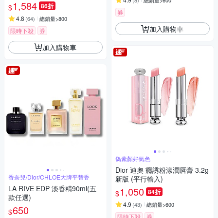
(
8
)
總銷量>600
1,584
86折
$
券
4.8
(
64
)
總銷量>800
加入購物車
限時下殺
券
加入購物車
偽素顏好氣色
Dior 迪奧 癮誘粉漾潤唇膏 3.2g
香奈兒/Dior/CHLOE大牌平替香
新版 (平行輸入)
LA RIVE EDP 淡香精90ml(五
1,050
84折
$
款任選)
4.9
(
43
)
總銷量>600
650
$
限時下殺
券