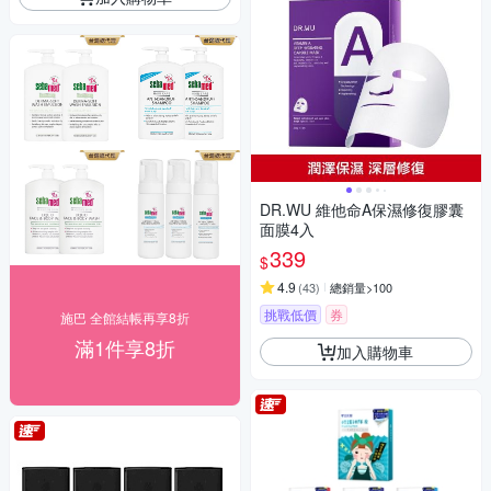
DR.WU 維他命A保濕修復膠囊
面膜4入
339
$
4.9
(
43
)
總銷量>100
挑戰低價
券
施巴 全館結帳再享8折
滿1件享8折
加入購物車