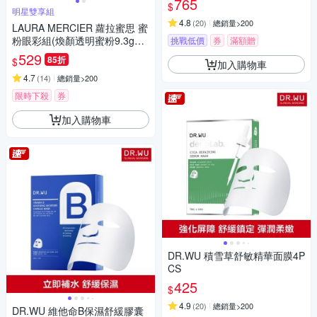
765
$
明星雙享組
4.8
(
20
)
總銷量>200
LAURA MERCIER 蘿拉蜜思 蜜
粉眼彩組(煥顏透明蜜粉9.3g➕
挑戰低價
券
滿額贈
奢華mini眼彩筆1g #Rose Gol
529
85折
$
加入購物車
d) 旅行組
4.7
(
14
)
總銷量>200
限時下殺
券
加入購物車
DR.WU 積雪草舒敏精華面膜4P
CS
425
$
4.9
(
20
)
總銷量>200
DR.WU 維他命B保濕舒緩膠囊