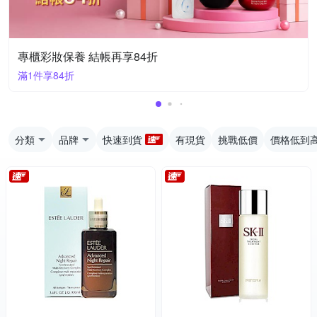
專櫃彩妝保養 結帳再享84折
滿1件享84折
分類
品牌
快速到貨
有現貨
挑戰低價
價格低到