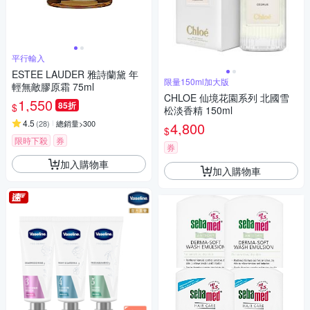
平行輸入
ESTEE LAUDER 雅詩蘭黛 年
限量150ml加大版
輕無敵膠原霜 75ml
CHLOE 仙境花園系列 北國雪
1,550
85折
$
松淡香精 150ml
4.5
(
28
)
總銷量>300
4,800
$
限時下殺
券
券
加入購物車
加入購物車