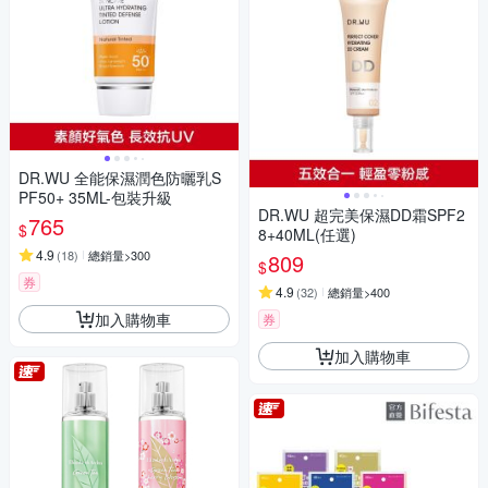
DR.WU 全能保濕潤色防曬乳S
PF50+ 35ML-包裝升級
DR.WU 超完美保濕DD霜SPF2
765
$
8+40ML(任選)
4.9
(
18
)
總銷量>300
809
$
券
4.9
(
32
)
總銷量>400
加入購物車
券
加入購物車