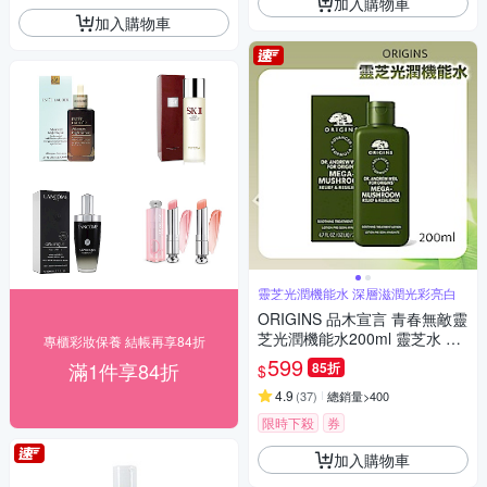
加入購物車
加入購物車
靈芝光潤機能水 深層滋潤光彩亮白
ORIGINS 品木宣言 青春無敵靈
芝光潤機能水200ml 靈芝水 國
專櫃彩妝保養 結帳再享84折
際航空版
599
滿1件享84折
85折
$
4.9
(
37
)
總銷量>400
限時下殺
券
加入購物車