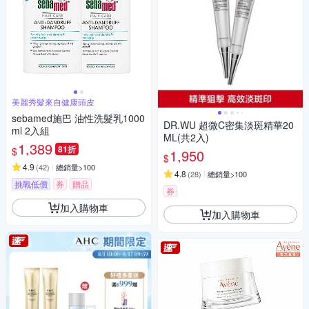
美麗秀髮來自健康頭皮
sebamed施巴 油性洗髮乳1000
DR.WU 超微C密集淡斑精華20
ml 2入組
ML(共2入)
1,389
81折
$
1,950
$
4.9
(
42
)
總銷量>100
4.8
(
28
)
總銷量>100
挑戰低價
券
贈品
券
加入購物車
加入購物車