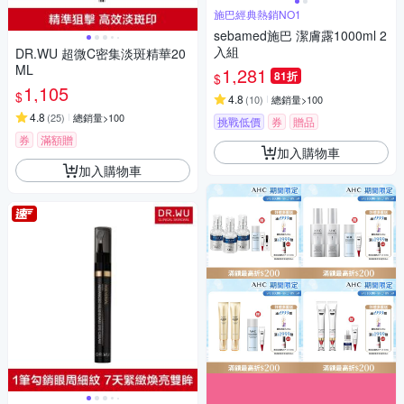
施巴經典熱銷NO1
sebamed施巴 潔膚露1000ml 2
入組
DR.WU 超微C密集淡斑精華20
ML
1,281
81折
$
1,105
$
4.8
(
10
)
總銷量>100
4.8
(
25
)
總銷量>100
挑戰低價
券
贈品
券
滿額贈
加入購物車
加入購物車