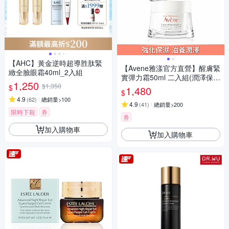
【AHC】黃金逆時超導胜肽緊
【Avene雅漾官方直營】醒膚緊
緻全臉眼霜40ml_2入組
實彈力霜50ml 二入組(潤澤保濕
1,250
$1,350
霜)
$
1,480
$
4.9
(
62
)
總銷量>100
4.9
(
41
)
總銷量>200
限時下殺
券
券
加入購物車
加入購物車