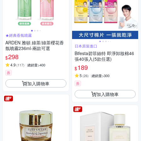
★經典香氛噴霧
ARDEN 雅頓 綠茶/綠茶櫻花香
日本原裝進口
氛噴霧236ml-兩款可選
Bifesta碧菲絲特 即淨卸妝棉46
298
$
張40張入(5款任選)
4.9
(
117
)
總銷量>400
189
$
券
5
(
26
)
總銷量>300
加入購物車
券
加入購物車