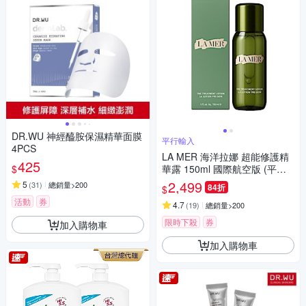
DR.WU 神經醯胺保濕精華面膜
平行輸入
4PCS
LA MER 海洋拉娜 超能修護精
425
$
華露 150ml 國際航空版 (平行
輸入)
2,499
5
(
31
)
總銷量>200
84折
$
活動
券
4.7
(
19
)
總銷量>200
限時下殺
券
加入購物車
加入購物車