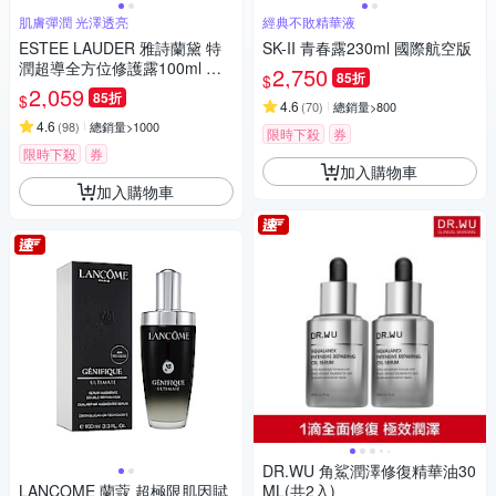
肌膚彈潤 光澤透亮
經典不敗精華液
ESTEE LAUDER 雅詩蘭黛 特
SK-II 青春露230ml 國際航空版
潤超導全方位修護露100ml 小
2,750
85折
$
棕瓶 國際航空版
2,059
85折
$
4.6
(
70
)
總銷量>800
4.6
(
98
)
總銷量>1000
限時下殺
券
限時下殺
券
加入購物車
加入購物車
DR.WU 角鯊潤澤修復精華油30
LANCOME 蘭蔻 超極限肌因賦
ML(共2入)