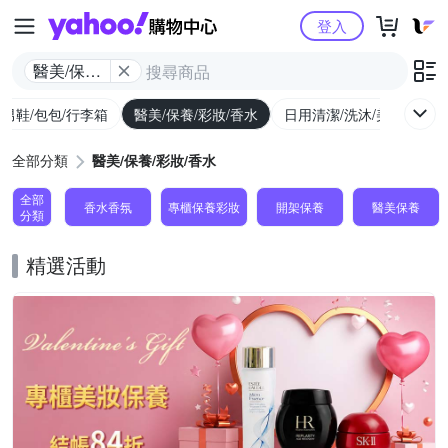
Yahoo購物中心
登入
醫美/保養/
彩妝/香水
/男鞋/包包/行李箱
醫美/保養/彩妝/香水
日用清潔/洗沐/美髮
食
全部分類
醫美/保養/彩妝/香水
全部
香水香氛
專櫃保養彩妝
開架保養
醫美保養
分類
精選活動