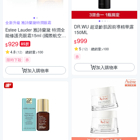
全新升級 雅詩蘭黛特潤眼霜
DR.WU 超逆齡肌因前導精華露
Estee Lauder 雅詩蘭黛 特潤全
150ML
能修護亮眼霜15ml (國際航空
999
版)
$
929
85折
$
5
(
12
)
總銷量>100
4.8
(
12
)
總銷量>100
券
限時下殺
券
加入購物車
加入購物車