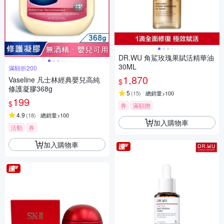
DR.WU 角鯊玫瑰果賦活精華油
30ML
滿額折200
1,870
Vaseline 凡士林經典嬰兒高純
$
修護凝膠368g
5
(
15
)
總銷量>100
199
$
券
滿額贈
4.9
(
18
)
總銷量>100
加入購物車
活動
券
加入購物車