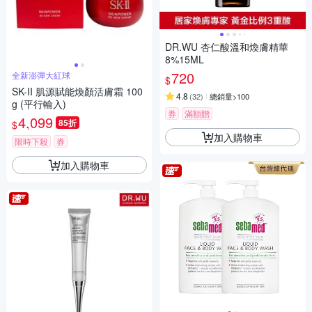
DR.WU 杏仁酸溫和煥膚精華
8%15ML
720
全新澎彈大紅球
$
SK-II 肌源賦能煥顏活膚霜 100
4.8
(
32
)
總銷量>100
g (平行輸入)
券
滿額贈
4,099
85折
$
加入購物車
限時下殺
券
加入購物車