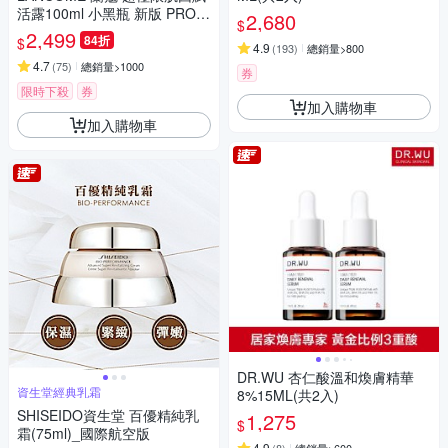
活露100ml 小黑瓶 新版 PRO升
2,680
$
級版
2,499
84折
$
4.9
(
193
)
總銷量>800
4.7
(
75
)
總銷量>1000
券
限時下殺
券
加入購物車
加入購物車
DR.WU 杏仁酸溫和煥膚精華
資生堂經典乳霜
8%15ML(共2入)
SHISEIDO資生堂 百優精純乳
1,275
$
霜(75ml)_國際航空版
4.9