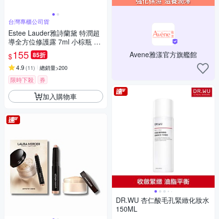
台灣專櫃公司貨
Estee Lauder雅詩蘭黛 特潤超
導全方位修護露 7ml 小棕瓶 台
灣專櫃公司貨
155
Avene雅漾官方旗艦館
85折
$
4.9
(
11
)
總銷量>200
限時下殺
券
加入購物車
DR.WU 杏仁酸毛孔緊緻化妝水
150ML