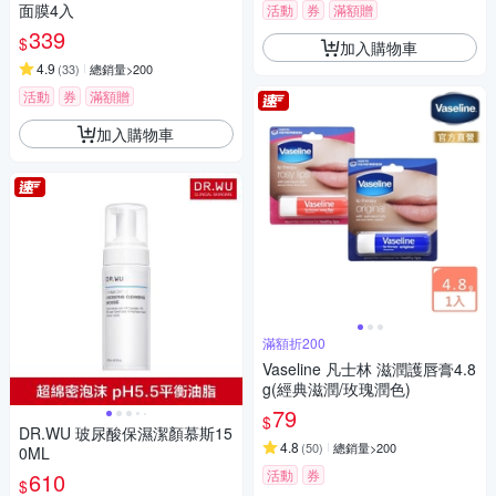
面膜4入
活動
券
滿額贈
339
$
加入購物車
4.9
(
33
)
總銷量>200
活動
券
滿額贈
加入購物車
滿額折200
Vaseline 凡士林 滋潤護唇膏4.8
g(經典滋潤/玫瑰潤色)
79
$
DR.WU 玻尿酸保濕潔顏慕斯15
4.8
(
50
)
總銷量>200
0ML
活動
券
610
$