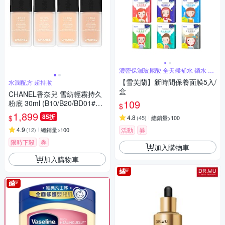
濃密保濕玻尿酸 全天候補水 鎖水 儲
水
【雪芙蘭】新時間保養面膜5入/
水潤配方 超持妝
盒
CHANEL香奈兒 雪紡輕霧持久
109
粉底 30ml (B10/B20/BD01#BD
$
11)
1,899
85折
$
4.8
(
45
)
總銷量>100
4.9
(
12
)
總銷量>100
活動
券
限時下殺
券
加入購物車
加入購物車