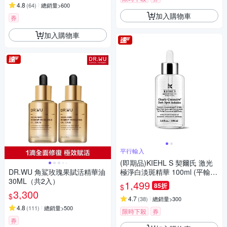
4.8
(
64
)
總銷量>600
加入購物車
券
加入購物車
平行輸入
(即期品)KIEHL S 契爾氏 激光
DR.WU 角鯊玫瑰果賦活精華油
極淨白淡斑精華 100ml (平輸)
30ML（共2入）
效期至20270501
1,499
85折
$
3,300
$
4.7
(
38
)
總銷量>300
4.8
(
111
)
總銷量>500
限時下殺
券
券