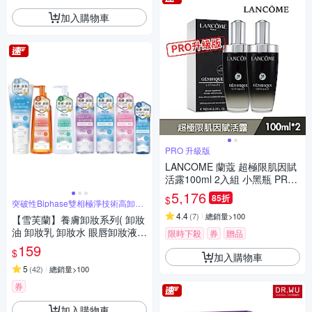
加入購物車
PRO 升級版
LANCOME 蘭蔻 超極限肌因賦
活露100ml 2入組 小黑瓶 PRO
升級版 國際航空版
5,176
85折
$
突破性Biphase雙相極淨技術高卸妝
力
4.4
(
7
)
總銷量>100
【雪芙蘭】養膚卸妝系列( 卸妝
油 卸妝乳 卸妝水 眼唇卸妝液
限時下殺
券
贈品
洗卸潔面乳 )
159
$
加入購物車
5
(
42
)
總銷量>100
券
加入購物車