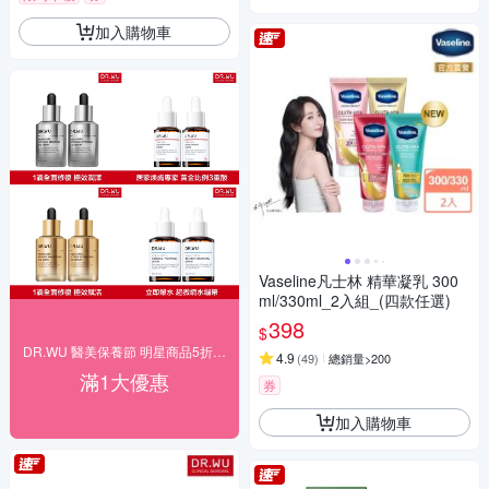
加入購物車
Vaseline凡士林 精華凝乳 300
ml/330ml_2入組_(四款任選)
398
$
DR.WU 醫美保養節 明星商品5折up
4.9
(
49
)
總銷量>200
滿1大優惠
券
加入購物車