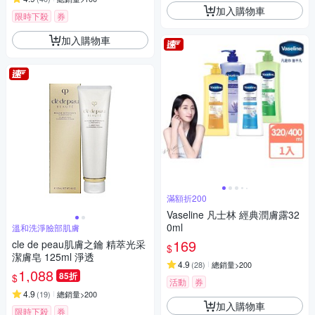
加入購物車
限時下殺
券
加入購物車
滿額折200
Vaseline 凡士林 經典潤膚露32
0ml
溫和洗淨臉部肌膚
169
cle de peau肌膚之鑰 精萃光采
$
潔膚皂 125ml 淨透
4.9
(
28
)
總銷量>200
1,088
85折
$
活動
券
4.9
(
19
)
總銷量>200
加入購物車
限時下殺
券