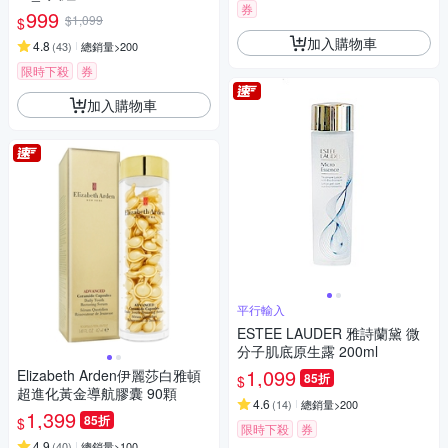
券
999
$1,099
$
加入購物車
4.8
(
43
)
總銷量>200
限時下殺
券
加入購物車
平行輸入
ESTEE LAUDER 雅詩蘭黛 微
分子肌底原生露 200ml
1,099
Elizabeth Arden伊麗莎白雅頓
85折
$
超進化黃金導航膠囊 90顆
4.6
(
14
)
總銷量>200
1,399
85折
$
限時下殺
券
4.9
(
40
)
總銷量>100