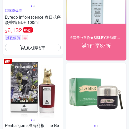
回購率爆高
Byredo Inflorescence 春日花序
淡香精 EDP 100ml
6,132
85折
$
浪漫美妝選物★SISLEY,雅詩蘭黛▼結帳87折
挑戰低價
券
滿1件享87折
加入購物車
Penhaligon s潘海利根 The Be