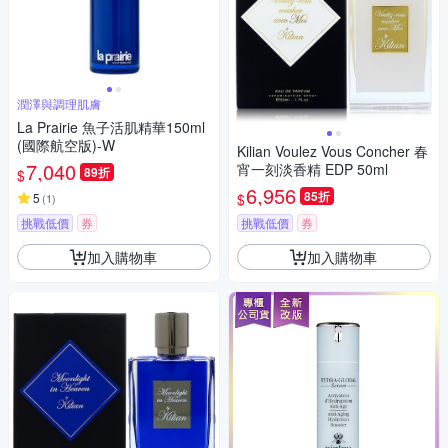
潤澤與調理肌膚
La Prairie 魚子活肌精華150ml
(國際航空版)-W
Kilian Voulez Vous Concher 春
7,040
宵一刻淡香精 EDP 50ml
89折
$
6,956
85折
$
5
(
1
)
挑戰低價
券
挑戰低價
券
加入購物車
加入購物車