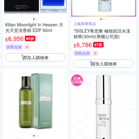
人氣熱賣商品
Kilian Moonlight In Heaven 月
光天堂淡香精 EDP 50ml
*SISLEY希思黎 極致賦活水漾
精華(30ml)(專櫃公司貨)
6,956
85折
$
6,786
87折
$
挑戰低價
券
挑戰低價
券
加入購物車
加入購物車