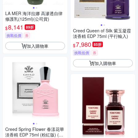
LA MER 海洋拉娜 高滲透自律
修護乳(125ml)(公司貨)
8,141
89折
$
Creed Queen of Silk 紫玉凝霞
挑戰低價
券
淡香精 EDP 75ml (平行輸入)
7,980
85折
$
加入購物車
挑戰低價
券
加入購物車
Creed Spring Flower 春漾花華
淡香精 EDP 75ml (粉紅版) (平