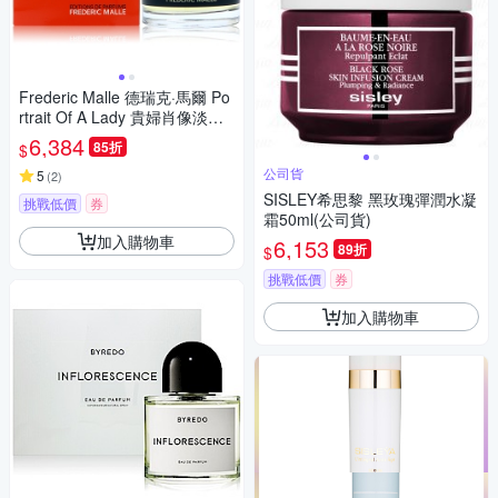
Frederic Malle 德瑞克·馬爾 Po
rtrait Of A Lady 貴婦肖像淡香
精 EDP 50ml
6,384
85折
$
公司貨
5
(
2
)
SISLEY希思黎 黑玫瑰彈潤水凝
挑戰低價
券
霜50ml(公司貨)
加入購物車
6,153
89折
$
挑戰低價
券
加入購物車