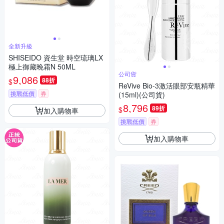
全新升級
SHISEIDO 資生堂 時空琉璃LX
極上御藏晚霜N 50ML
公司貨
9,086
88折
$
ReVive Bio-3激活眼部安瓶精華
挑戰低價
券
(15ml)(公司貨)
8,796
89折
$
加入購物車
挑戰低價
券
加入購物車