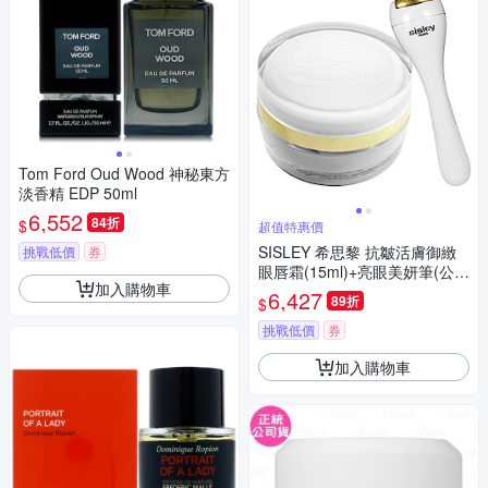
Tom Ford Oud Wood 神秘東方
淡香精 EDP 50ml
6,552
84折
$
超值特惠價
SISLEY 希思黎 抗皺活膚御緻
挑戰低價
券
眼唇霜(15ml)+亮眼美妍筆(公司
加入購物車
貨)
6,427
89折
$
挑戰低價
券
加入購物車