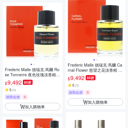
Frederic Malle 德瑞克·馬爾 Ca
Frederic Malle 德瑞克·馬爾 Ro
rnal Flower 慾望之花淡香精 E
se Tonnerre 夜色玫瑰淡香精 E
DP 100ml
9,492
85折
$
DP 100ml (平行輸入)
9,492
85折
$
5
(
1
)
5
(
1
)
挑戰低價
券
挑戰低價
券
加入購物車
加入購物車