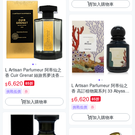
加入購物車
L Artisan Parfumeur 阿蒂仙之
香 Cuir Grenat 絲旅舊夢淡香精
EDP 100ml 新包裝 (平行輸入)
6,620
85折
$
L Artisan Parfumeur 阿蒂仙之
香 高訂植物園系列 33 Abyssae
挑戰低價
券
神秘深淵淡香精 EDP 75ml (平
6,620
85折
$
加入購物車
行輸入)
挑戰低價
券
加入購物車