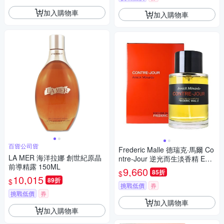
加入購物車
加入購物車
百貨公司貨
Frederic Malle 德瑞克·馬爾 Co
LA MER 海洋拉娜 創世紀原晶
ntre-Jour 逆光而生淡香精 EDP
前導精露 150ML
100ml 平行輸入
9,660
85折
$
10,015
89折
$
挑戰低價
券
挑戰低價
券
加入購物車
加入購物車