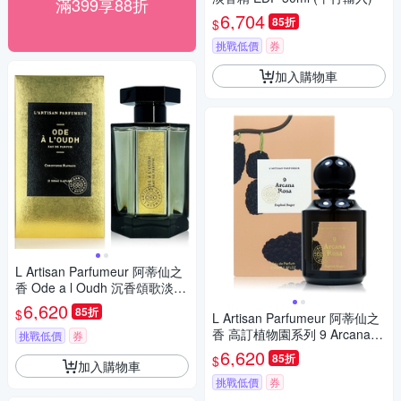
滿399享88折
6,704
85折
$
挑戰低價
券
加入購物車
L Artisan Parfumeur 阿蒂仙之
香 Ode a l Oudh 沉香頌歌淡香
精 EDP 100ml 新包裝 平行輸
6,620
85折
$
L Artisan Parfumeur 阿蒂仙之
入
香 高訂植物園系列 9 Arcana R
挑戰低價
券
osa 神秘玫瑰淡香精 EDP 75ml
6,620
85折
$
加入購物車
(平行輸入)
挑戰低價
券