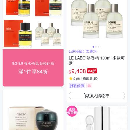
紐約高級訂製香水
LE LABO 淡香精 100ml 多款可
選
8/3-8/9 香水/香氛 結帳84折
9,408
滿1件享84折
84折
$
5
(
9
)
總銷量>50
挑戰低價
券
加入購物車