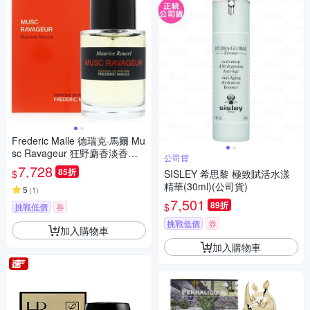
Frederic Malle 德瑞克·馬爾 Mu
sc Ravageur 狂野麝香淡香精
公司貨
EDP 100ml
7,728
85折
$
SISLEY 希思黎 極致賦活水漾
精華(30ml)(公司貨)
5
(
1
)
7,501
89折
$
挑戰低價
券
挑戰低價
券
加入購物車
加入購物車