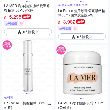
富含黃金魚子醬提取物
LA MER 海洋拉娜 濃萃雙重修
復精華 50ML+挖棒
La Prairie 魚子珍珠瞬亮緊緻精
華30ml(國際航空版)-W
15,295
89折
$
13,982
89折
$
挑戰低價
券
挑戰低價
券
加入購物車
加入購物車
公司貨
ReVive KGF抗皺精華(30ml)(公
LA MER 海洋拉娜 乳霜(100ml)
司貨)
(公司貨)