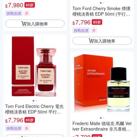
行輸入)
7,980
85折
$
Tom Ford Cherry Smoke 煙燻
挑戰低價
券
櫻桃淡香精 EDP 50ml (平行輸
入)
7,796
85折
$
加入購物車
挑戰低價
券
加入購物車
Tom Ford Electric Cherry 電光
櫻桃淡香精 EDP 50ml 平行輸
入
7,796
85折
$
Frederic Malle 德瑞克·馬爾 Vet
挑戰低價
券
iver Extraordinaire 非凡香根草
淡香精 EDP 100ml (平行輸入)
7,728