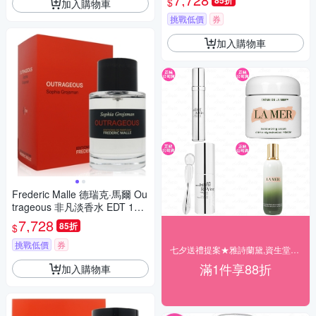
85折
$
加入購物車
挑戰低價
券
加入購物車
Frederic Malle 德瑞克·馬爾 Ou
trageous 非凡淡香水 EDT 100
ml (平行輸入)
7,728
85折
$
挑戰低價
券
七夕送禮提案★雅詩蘭黛,資生堂▼結帳88折
滿1件享88折
加入購物車