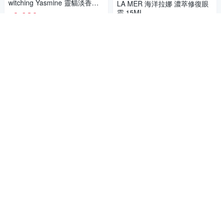
witching Yasmine 靈貓淡香精
LA MER 海洋拉娜 濃萃修復眼
75ml
霜 15ML
6,030
$
5,615
89折
$
挑戰低價
券
5
(
1
)
加入購物車
挑戰低價
券
加入購物車
西普木香、香辣琥珀調
Korloff PARIS 琥珀與廣霍香淡
香精 100ml (ECLATS DE PATC
公司貨
HOULI)
5,544
SISLEY 希思黎 御緻抗老防曬
85折
$
精華SPF50+PA++++(40ml)