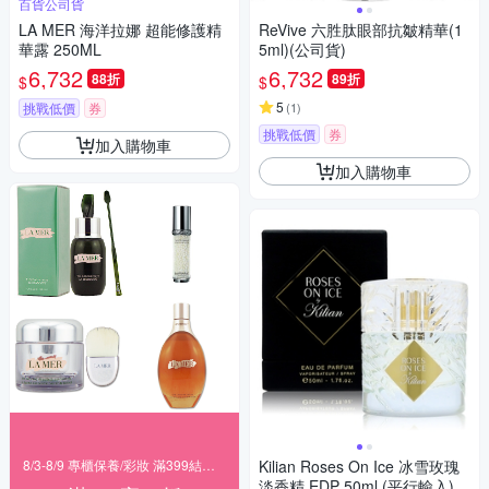
百貨公司貨
LA MER 海洋拉娜 超能修護精
ReVive 六胜肽眼部抗皺精華(1
華露 250ML
5ml)(公司貨)
6,732
6,732
88折
89折
$
$
5
挑戰低價
券
(
1
)
挑戰低價
券
加入購物車
加入購物車
8/3-8/9 專櫃保養/彩妝 滿399結帳88折
Kilian Roses On Ice 冰雪玫瑰
淡香精 EDP 50ml (平行輸入)