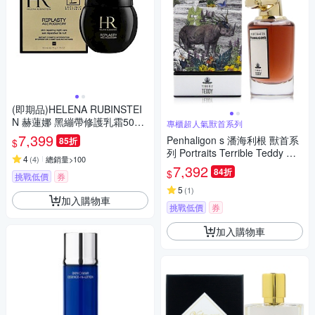
(即期品)HELENA RUBINSTEI
N 赫蓮娜 黑繃帶修護乳霜50ml
專櫃超人氣獸首系列
效期至20270501
7,399
Penhaligon s 潘海利根 獸首系
85折
$
列 Portraits Terrible Teddy 犀
4
(
4
)
總銷量>100
牛淡香精 EDP 75ml
7,392
84折
$
挑戰低價
券
5
(
1
)
加入購物車
挑戰低價
券
加入購物車