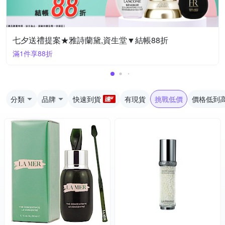
七夕送禮提案★雅詩蘭黛,資生堂▼結帳88折
滿1件享88折
分類
品牌
快速到貨
有現貨
挑戰低價
價格低到