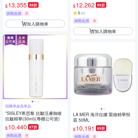
13,355
12,262
89折
89折
$
$
5
挑戰低價
券
(
1
)
挑戰低價
券
加入購物車
加入購物車
回購率超高單品
*SISLEY希思黎 抗皺活膚御緻
LA MER 海洋拉娜 緊緻精華頸
抗皺精華(30ml)(專櫃公司貨)
霜 50ML
10,440
10,191
87折
$
89折
$
挑戰低價
券
挑戰低價
券