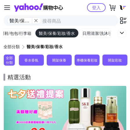
Yahoo購物中心
登入
醫美/保養/
彩妝/香水
/男鞋/包包/行李箱
醫美/保養/彩妝/香水
日用清潔/洗沐/美髮
食
全部分類
醫美/保養/彩妝/香水
全部
香水香氛
開架保養
專櫃保養彩妝
開架彩妝
分類
精選活動