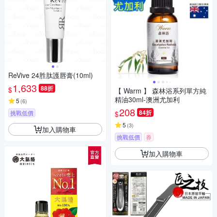
ReVive 24胜肽護唇膏(10ml)
1,633
88折
$
【 Warm 】 森林浴系列單方純
精油30ml-澳洲尤加利
5
(
6
)
208
84折
挑戰低價
$
5
(
3
)
加入購物車
挑戰低價
券
加入購物車