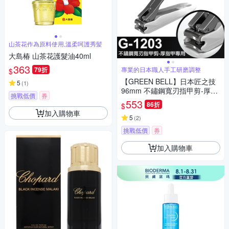
山茶花作為原料使用,溫柔呵護秀髪
大島椿 山茶花護髮油40ml
363
79折
專業的日本職人手工研磨調整
$
【GREEN BELL】日本匠之技
5
(
1
)
96mm 不鏽鋼寬刃指甲剪-厚指
挑戰低價
券
甲專用(G-1203)
553
86折
$
加入購物車
5
(
2
)
挑戰低價
券
加入購物車