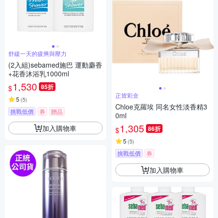
舒緩一天的疲憊與壓力
(2入組)sebamed施巴 運動麝香
+花香沐浴乳1000ml
1,530
85折
$
正貨彩盒
5
(
5
)
Chloe克羅埃 同名女性淡香精3
挑戰低價
券
贈品
0ml
滿額贈
1,305
加入購物車
86折
$
5
(
5
)
挑戰低價
券
加入購物車