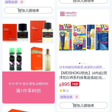
加入購物車
挑戰低價
券
加入購物車
日本熱銷冠軍眼霜,保濕皙白調理肌
膚
【MEISHOKU明色】(4件組)潤
澤皙白W系列保養超值組(化妝
水/眼霜/乳霜/精華液)
895
8/10-8/16 香水/香氛 結帳85折
79折
$
滿1件享85折
5
(
1
)
挑戰低價
券
加入購物車