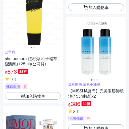
加入購物車
公司貨
shu uemura 植村秀 柚子精萃
潔顏乳(125ml)(公司貨)
873
88折
$
5
(
1
)
溫和卸除 清爽不油膩
挑戰低價
券
【MISSHA謎尚】完美眼唇卸妝
加入購物車
油(155ml/罐)x2
386
89折
$
5
(
1
)
挑戰低價
券
加入購物車