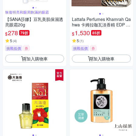
恢復明亮和眼周飽滿的眼霜
【SANA莎娜】豆乳美肌保濕透
Lattafa Perfumes Khamrah Qa
亮眼霜20g
hwa 卡姆拉咖瓦淡香精 EDP 10
0ml 平行輸入
278
1,530
79折
85折
$
$
5
5
(
4
)
(
1
)
挑戰低價
券
挑戰低價
券
加入購物車
加入購物車