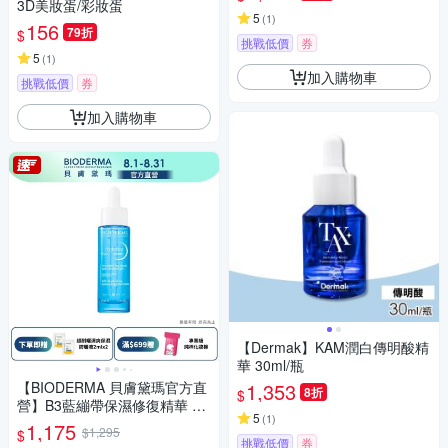
3D美妝蛋/彩妝蛋
5
(
1
)
156
79折
$
挑戰低價
券
5
(
1
)
加入購物車
挑戰低價
券
加入購物車
【Dermak】KAM潤白傳明酸精
華 30ml/瓶
【BIODERMA 貝膚黛瑪官方直
1,353
8折
$
營】B3藍繃帶保濕修復精華 30
5
(
1
)
ml
1,175
$1,295
$
挑戰低價
券