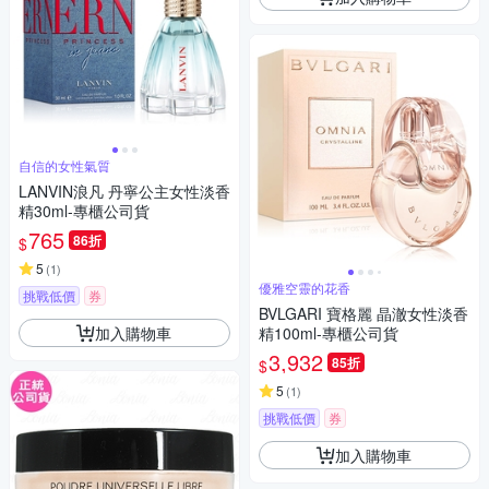
自信的女性氣質
LANVIN浪凡 丹寧公主女性淡香
精30ml-專櫃公司貨
765
86折
$
5
(
1
)
優雅空靈的花香
挑戰低價
券
BVLGARI 寶格麗 晶澈女性淡香
加入購物車
精100ml-專櫃公司貨
3,932
85折
$
5
(
1
)
挑戰低價
券
加入購物車