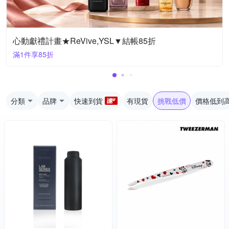
心動獻禮計畫★ReVive,YSL▼結帳85折
滿1件享85折
分類
品牌
快速到貨
有現貨
挑戰低價
價格低到