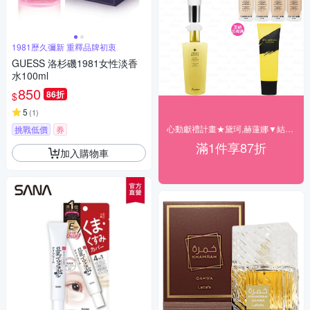
1981歷久彌新 重釋品牌初衷
GUESS 洛杉磯1981女性淡香
水100ml
850
86折
$
5
(
1
)
心動獻禮計畫★黛珂,赫蓮娜▼結帳87折
挑戰低價
券
滿1件享87折
加入購物車