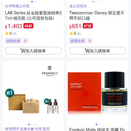
台灣專櫃公司貨
迪士尼系列
LAB Series 鈦金能量緊緻精華2
Tweezerman Disney 限定愛不
7ml-補充瓶 (公司貨新包裝)
釋手斜口鑷
1,403
651
86折
87折
$
$
5
5
(
1
)
(
1
)
挑戰低價
券
挑戰低價
券
加入購物車
加入購物車
保溼潤澤 肌膚水嫩 光滑 透亮
Frederic Malle 德瑞克·馬爾 Po