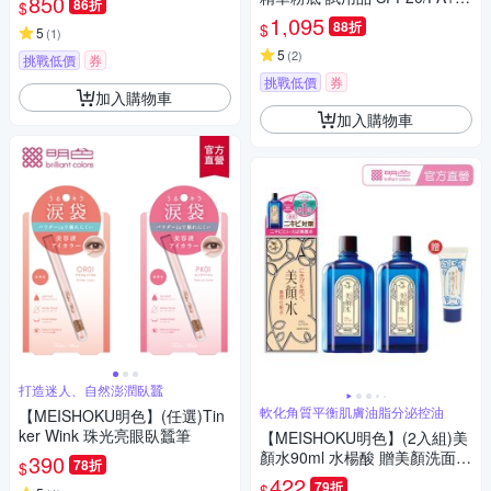
850
86折
$
(20ml)(公司貨)
1,095
88折
$
5
(
1
)
5
(
2
)
挑戰低價
券
挑戰低價
券
加入購物車
加入購物車
打造迷人、自然澎潤臥蠶
軟化角質平衡肌膚油脂分泌控油
【MEISHOKU明色】(任選)Tin
ker Wink 珠光亮眼臥蠶筆
【MEISHOKU明色】(2入組)美
顏水90ml 水楊酸 贈美顏洗面乳
390
78折
$
15g
422
79折
$