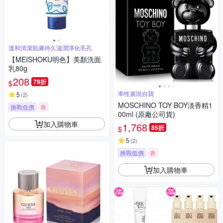
溫和清潔肌膚持久滋潤淨化毛孔
【MEISHOKU明色】美顏洗面
乳80g
208
79折
$
率性展現自我
5
(
2
)
MOSCHINO TOY BOY淡香精1
挑戰低價
券
00ml (原廠公司貨)
加入購物車
1,768
85折
$
5
(
2
)
挑戰低價
券
加入購物車