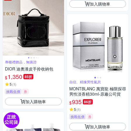
加入購物車
專櫃禮贈品，無購證
DIOR 迪奧漆皮手拎收納包
1,350
85折
$
自信、精煉男性氣息
5
(
1
)
MONTBLANC 萬寶龍 極限探尋
挑戰低價
券
男性淡香精30ml-原廠公司貨
935
加入購物車
86折
$
5
(
1
)
挑戰低價
券
加入購物車