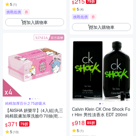
215
79折
$
5
(
1
)
5
(
4
)
挑戰低價
券
挑戰低價
券
加入購物車
加入購物車
純棉加厚百分之75超吸水
Calvin Klein CK One Shock Fo
【AliSHA 妍樂羋】(4入組)丸三
r Him 男性淡香水 EDT 200ml
純棉親膚加厚洗臉巾70抽(乾濕
兩用)(純棉加厚)
918
371
85折
$
79折
$
5
(
1
)
5
(
13
)