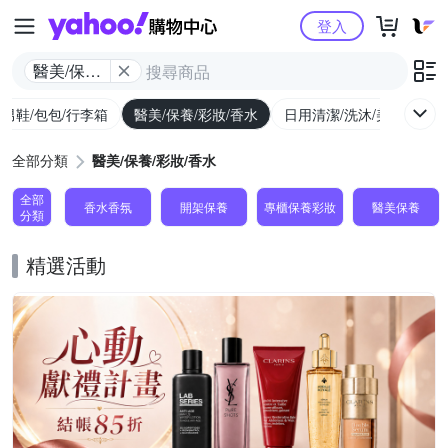
Yahoo購物中心
登入
醫美/保養/
彩妝/香水
/男鞋/包包/行李箱
醫美/保養/彩妝/香水
日用清潔/洗沐/美髮
食
全部分類
醫美/保養/彩妝/香水
全部
香水香氛
開架保養
專櫃保養彩妝
醫美保養
分類
精選活動