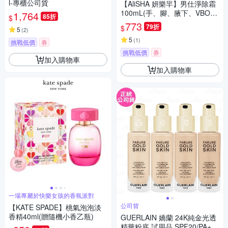
l-專櫃公司貨
【AliSHA 妍樂羋】男仕淨除霜
100mL(手、腳、腋下、VBO可
1,764
85折
$
用)
773
79折
$
5
(
2
)
5
(
1
)
挑戰低價
券
挑戰低價
券
加入購物車
加入購物車
一場專屬於快樂女孩的香氛派對
公司貨
【KATE SPADE】桃氣泡泡淡
香精40ml(贈隨機小香乙瓶)
GUERLAIN 嬌蘭 24K純金光透
精華粉底 試用品 SPF20/PA+++