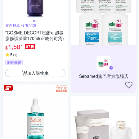
來自日本 保養品牌
*COSME DECORTE黛珂 超微
脂修護源露170ml(正統公司貨)
1,581
87折
$
5
(
1
)
挑戰低價
加入購物車
Sebamed施巴官方旗艦店