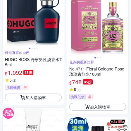
做最真實的自己
HUGO BOSS 丹寧男性淡香水7
花卉的重新詮釋
5ml
No.4711 Floral Cologne Rose
1,092
85折
$
玫瑰古龍水100ml
5
748
(
2
)
85折
$
挑戰低價
券
5
(
1
)
挑戰低價
券
加入購物車
加入購物車