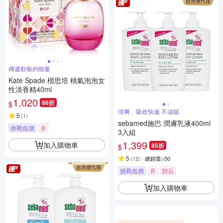
傳遞歡愉的能量
Kate Spade 楷思培 桃氣泡泡女
性淡香精40ml
1,020
86折
$
清爽、吸收快速 不油膩
5
(
1
)
sebamed施巴 潤膚乳液400ml
挑戰低價
券
3入組
1,399
加入購物車
85折
$
5
(
12
)
總銷量>50
挑戰低價
券
贈品
滿額贈
加入購物車