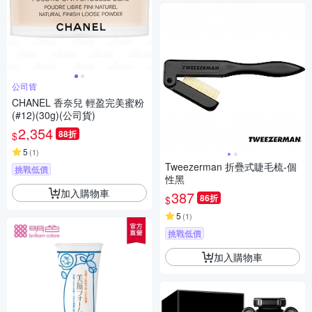
公司貨
CHANEL 香奈兒 輕盈完美蜜粉
(#12)(30g)(公司貨)
2,354
88折
$
5
(
1
)
Tweezerman 折疊式睫毛梳-個
挑戰低價
性黑
加入購物車
387
86折
$
5
(
1
)
挑戰低價
加入購物車