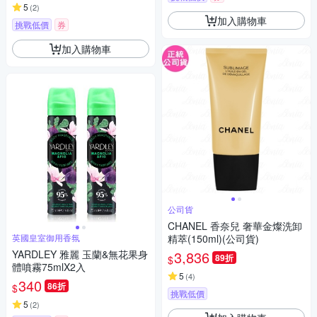
5
(
2
)
加入購物車
挑戰低價
券
加入購物車
公司貨
CHANEL 香奈兒 奢華金燦洗卸
英國皇室御用香氛
精萃(150ml)(公司貨)
YARDLEY 雅麗 玉蘭&無花果身
3,836
89折
$
體噴霧75mlX2入
5
(
4
)
340
86折
$
挑戰低價
5
(
2
)