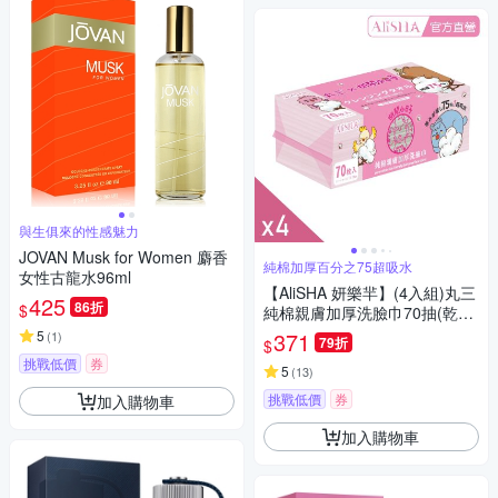
與生俱來的性感魅力
JOVAN Musk for Women 麝香
純棉加厚百分之75超吸水
女性古龍水96ml
【AliSHA 妍樂羋】(4入組)丸三
425
86折
$
純棉親膚加厚洗臉巾70抽(乾濕
兩用)(純棉加厚)
5
371
(
1
)
79折
$
挑戰低價
券
5
(
13
)
挑戰低價
券
加入購物車
加入購物車