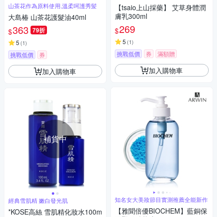
山茶花作為原料使用,溫柔呵護秀髪
【tsaio上山採藥】 艾草身體潤
膚乳300ml
大島椿 山茶花護髮油40ml
269
363
$
79折
$
5
(
1
)
5
(
1
)
挑戰低價
券
滿額贈
挑戰低價
券
加入購物車
加入購物車
補貨中
知名女大美妝節目實測推薦全能新作
經典雪肌精 嫩白發光肌
【雅聞倍優BIOCHEM】藍銅保
*KOSE高絲 雪肌精化妝水100m