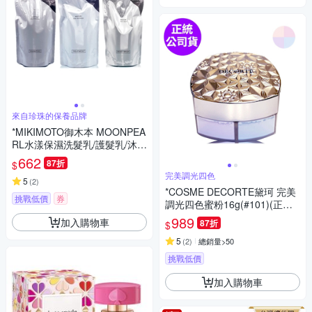
來自珍珠的保養品牌
*MIKIMOTO御木本 MOONPEA
RL水漾保濕洗髮乳/護髮乳/沐浴
乳350ml(補充包/全新包裝)(任
662
87折
$
選/正統公司貨)
完美調光四色
5
(
2
)
*COSME DECORTE黛珂 完美
挑戰低價
券
調光四色蜜粉16g(#101)(正統
公司貨)
989
加入購物車
87折
$
5
(
2
)
總銷量>50
挑戰低價
加入購物車