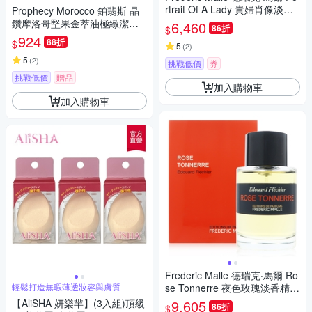
rtrait Of A Lady 貴婦肖像淡香
Prophecy Morocco 鉑翡斯 晶
精 EDP 50ml
鑽摩洛哥堅果金萃油極緻潔顏
6,460
86折
$
皂 120g(洗顏/去角質)
924
88折
$
5
(
2
)
5
(
2
)
挑戰低價
券
挑戰低價
贈品
加入購物車
加入購物車
Frederic Malle 德瑞克·馬爾 Ro
輕鬆打造無暇薄透妝容與膚質
se Tonnerre 夜色玫瑰淡香精 E
DP 100ml (平行輸入)
【AliSHA 妍樂羋】(3入組)頂級
9,605
86折
$