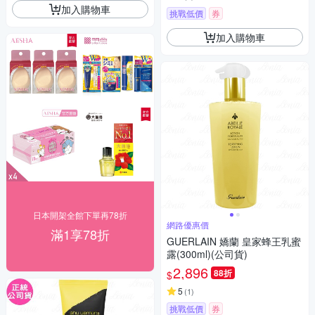
加入購物車
挑戰低價
券
加入購物車
日本開架全館下單再78折
網路優惠價
滿1享78折
GUERLAIN 嬌蘭 皇家蜂王乳蜜
露(300ml)(公司貨)
2,896
88折
$
5
(
1
)
挑戰低價
券