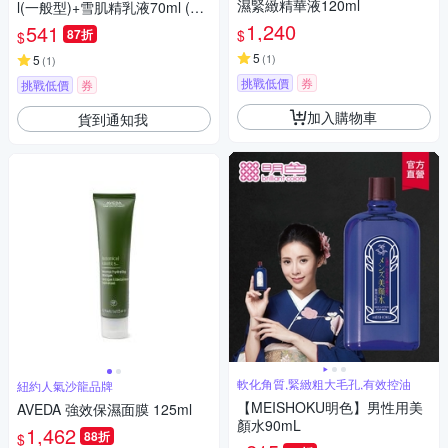
濕緊緻精華液120ml
l(一般型)+雪肌精乳液70ml (極
潤型)(正統公司貨)
1,240
541
$
87折
$
5
(
1
)
5
(
1
)
挑戰低價
券
挑戰低價
券
加入購物車
貨到通知我
軟化角質,緊緻粗大毛孔,有效控油
紐約人氣沙龍品牌
【MEISHOKU明色】男性用美
AVEDA 強效保濕面膜 125ml
顏水90mL
1,462
88折
$