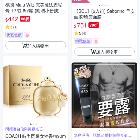
德國 Malu Wilz 完美魔法遮瑕
膏 12 號 6g/罐 (附贈小粉撲) #1
【BCL】(2入組) Saborino 早安
2 適合校正泛紅肌膚、遮蓋痘疤
面膜/晚安面膜
442
86折
$
751
79折
$
5
(
1
)
5
(
4
)
挑戰低價
券
挑戰低價
券
加入購物車
加入購物車
閃耀著自信與從容光芒
無痛淨毛一瓶搞定 塗抹後即可清除
COACH 時尚閃耀女性香精90m
惱人毛髮