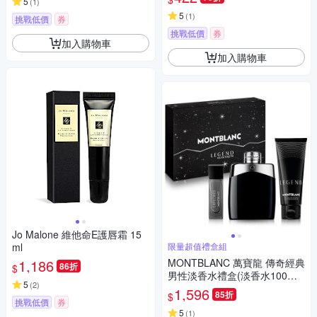
5
(
1
)
5
(
1
)
挑戰低價
券
挑戰低價
券
加入購物車
加入購物車
Jo Malone 維他命E護唇霜 15
ml
限量超值禮盒組
1,186
MONTBLANC 萬寶龍 傳奇經典
86折
$
男性淡香水禮盒(淡香水100ml
5
(
2
)
+小香15ml+沐浴精100ml)-贈隨
1,596
85折
$
機紙袋
挑戰低價
券
5
(
1
)