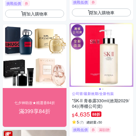
挑戰低價
券
挑戰低價
券
加入購物車
加入購物車
公司貨/最新效期/全新包裝
*SK-II 青春露330ml(效期2029/
七夕神助攻★精選香84折
04)(專櫃公司貨)
滿399享84折
4,635
88折
$
5
(
7
)
總銷量>50
挑戰低價
券
滿額贈