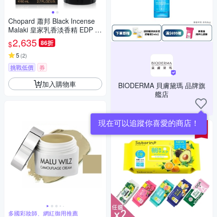
Chopard 蕭邦 Black Incense
Malaki 皇家乳香淡香精 EDP 8
0ml (平行輸入)
2,635
86折
$
5
(
2
)
挑戰低價
券
加入購物車
BIODERMA 貝膚黛瑪 品牌旗
艦店
現在可以追蹤你喜愛的商店！
多國彩妝師、網紅御用推薦