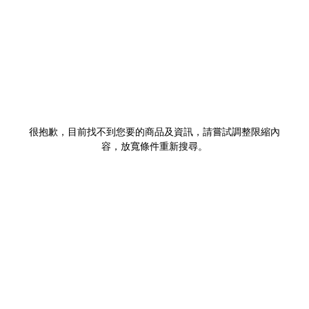
很抱歉，目前找不到您要的商品及資訊，請嘗試調整限縮內
容，放寬條件重新搜尋。