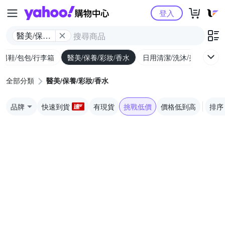
Yahoo購物中心
登入
醫美/保養/
彩妝/香水
/男鞋/包包/行李箱
醫美/保養/彩妝/香水
日用清潔/洗沐/美髮
食
全部分類
醫美/保養/彩妝/香水
品牌
快速到貨
有現貨
挑戰低價
價格低到高
排序