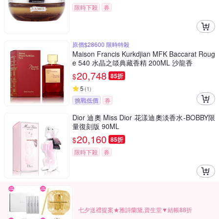
限時下殺
券
原價$28600 限時特殺
Maison Francis Kurkdjian MFK Baccarat Roug
e 540 水晶之燄典藏香精 200ML 沙龍香
20,748
$
85折
5
(
1
)
挑戰低價
券
Dior 迪奧 Miss Dior 花漾迪奧淡香水-BOBBY限
量復刻版 90ML
20,160
$
85折
限時下殺
券
七夕送禮提案★雅詩蘭黛,資生堂▼結帳88折