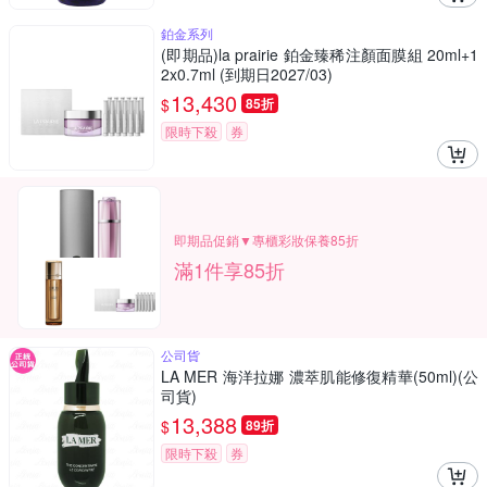
鉑金系列
(即期品)la prairie 鉑金臻稀注顏面膜組 20ml+1
2x0.7ml (到期日2027/03)
13,430
$
85折
限時下殺
券
即期品促銷▼專櫃彩妝保養85折
滿1件享85折
公司貨
LA MER 海洋拉娜 濃萃肌能修復精華(50ml)(公
司貨)
13,388
$
89折
限時下殺
券