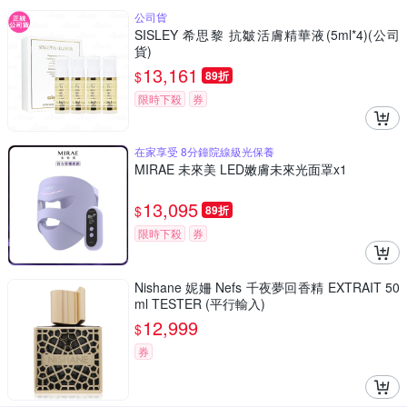
公司貨
SISLEY 希思黎 抗皺活膚精華液(5ml*4)(公司
貨)
13,161
$
89折
限時下殺
券
在家享受 8分鐘院線級光保養
MIRAE 未來美 LED嫩膚未來光面罩x1
13,095
$
89折
限時下殺
券
Nishane 妮姍 Nefs 千夜夢回香精 EXTRAIT 50
ml TESTER (平行輸入)
12,999
$
券