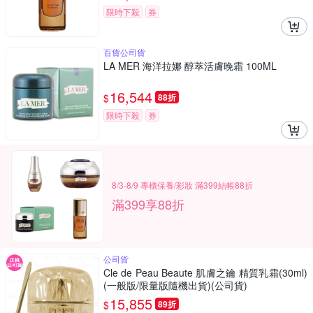
限時下殺
券
百貨公司貨
LA MER 海洋拉娜 醇萃活膚晚霜 100ML
16,544
$
88折
限時下殺
券
8/3-8/9 專櫃保養/彩妝 滿399結帳88折
滿399享88折
公司貨
Cle de Peau Beaute 肌膚之鑰 精質乳霜(30ml)
(一般版/限量版隨機出貨)(公司貨)
15,855
$
89折