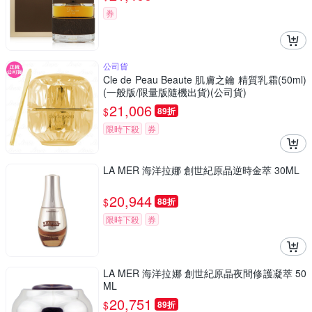
券
公司貨
Cle de Peau Beaute 肌膚之鑰 精質乳霜(50ml)
(一般版/限量版隨機出貨)(公司貨)
21,006
$
89折
限時下殺
券
LA MER 海洋拉娜 創世紀原晶逆時金萃 30ML
20,944
$
88折
限時下殺
券
LA MER 海洋拉娜 創世紀原晶夜間修護凝萃 50
ML
20,751
$
89折