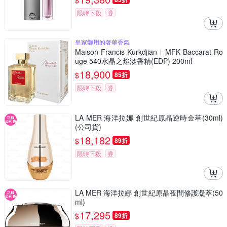
$
限時下殺
券
皇家御用的奢華香氣
Maison Francis Kurkdjian︱MFK Baccarat Ro
uge 540水晶之焰淡香精(EDP) 200ml
18,900
$
85折
限時下殺
券
LA MER 海洋拉娜 創世紀原晶逆時金萃(30ml)
(公司貨)
18,182
$
89折
限時下殺
券
LA MER 海洋拉娜 創世紀原晶夜間修護凝萃(50
ml)
17,295
$
89折