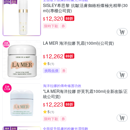
SISLEY希思黎 抗皺活膚御緻粉燦極光精華(30
ml)(專櫃公司貨)
12,320
$
88折
限時下殺
券
LA MER 海洋拉娜 乳霜(100ml)(公司貨)
12,262
$
89折
5
(
1
)
挑戰低價
券
海洋拉娜的傳奇修護功效
*LA MER海洋拉娜 舒芙乳霜100ml(全新改版/正
統公司貨)
12,223
$
88折
5
(
1
)
限時下殺
券
全面提升肌膚的粉嫩光澤指數