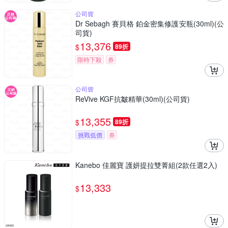
公司貨
Dr Sebagh 賽貝格 鉑金密集修護安瓶(30ml)(公
司貨)
13,376
$
89折
限時下殺
券
公司貨
ReVive KGF抗皺精華(30ml)(公司貨)
13,355
$
89折
挑戰低價
券
Kanebo 佳麗寶 護妍提拉雙菁組(2款任選2入)
13,333
$