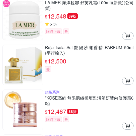
LA MER 海洋拉娜 舒芙乳霜(100ml)(新款)(公司
貨)
12,548
$
89折
5
(
3
)
限時下殺
券
Roja Isola Sol 艷陽沙灘香精 PARFUM 50ml
(平行輸入)
12,500
$
券
頂級系列
*KOSE高絲 無限肌緻極璨甦活塑妍雙向修護霜6
0g
12,467
$
88折
限時下殺
券