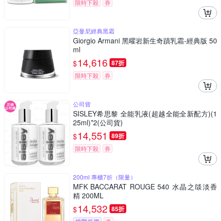
限時下殺
券
亞曼尼經典黑霜
Giorgio Armani 黑曜岩新生奇蹟乳霜-經典版 50
ml
14,616
$
87折
限時下殺
券
公司貨
SISLEY希思黎 全能乳液(超越全能全新配方)(1
25ml)*2(公司貨)
14,551
$
89折
限時下殺
券
200ml 專櫃7折（限量）
MFK BACCARAT ROUGE 540 水晶之燄淡香
精 200ML
14,532
$
85折