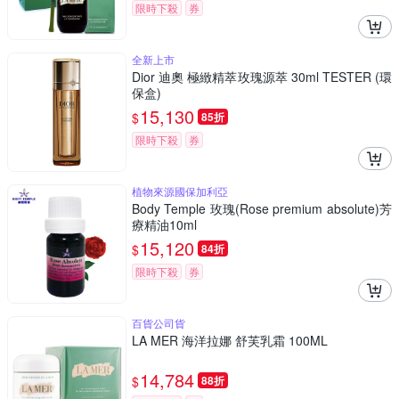
限時下殺
券
全新上市
Dior 迪奧 極緻精萃玫瑰源萃 30ml TESTER (環
保盒)
15,130
$
85折
限時下殺
券
植物來源國保加利亞
Body Temple 玫瑰(Rose premium absolute)芳
療精油10ml
15,120
$
84折
限時下殺
券
百貨公司貨
LA MER 海洋拉娜 舒芙乳霜 100ML
14,784
$
88折