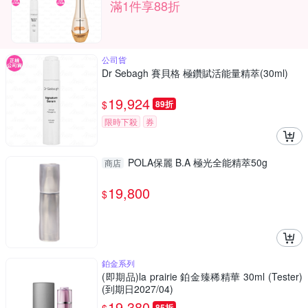
滿1件享88折
公司貨
Dr Sebagh 賽貝格 極鑽賦活能量精萃(30ml)
19,924
$
89折
限時下殺
券
POLA保麗 B.A 極光全能精萃50g
商店
19,800
$
鉑金系列
(即期品)la prairie 鉑金臻稀精華 30ml (Tester)
(到期日2027/04)
19,380
85折