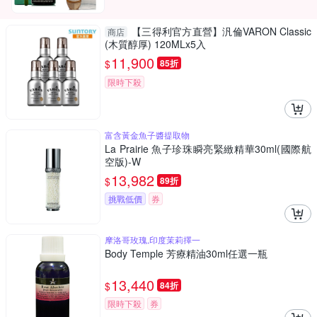
【三得利官方直營】汎倫VARON Classic
商店
(木質醇厚) 120MLx5入
11,900
$
85折
限時下殺
富含黃金魚子醬提取物
La Prairie 魚子珍珠瞬亮緊緻精華30ml(國際航
空版)-W
13,982
$
89折
挑戰低價
券
摩洛哥玫瑰,印度茉莉擇一
Body Temple 芳療精油30ml任選一瓶
13,440
$
84折
限時下殺
券