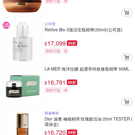
限時下殺
券
公司貨
ReVive Bio-3激活安瓶精華(30ml)(公司貨)
17,099
$
89折
限時下殺
券
LA MER 海洋拉娜 超濃萃特效修復精華 50ML
16,791
$
89折
限時下殺
券
限量稀有
Dior 迪奧 極緻精萃玫瑰馥活油 20ml TESTER (
環保盒)
16,720
$
89折