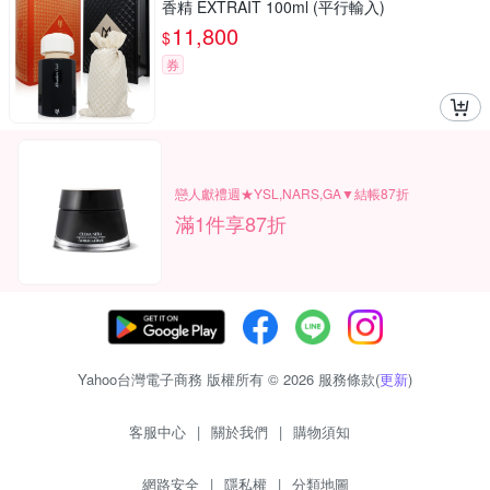
香精 EXTRAIT 100ml (平行輸入)
11,800
$
券
戀人獻禮週★YSL,NARS,GA▼結帳87折
滿1件享87折
Yahoo台灣電子商務 版權所有 © 2026 服務條款(
更新
)
客服中心
|
關於我們
|
購物須知
網路安全
|
隱私權
|
分類地圖