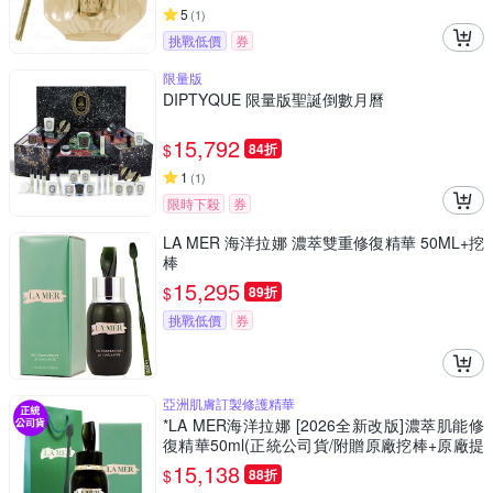
5
(
1
)
挑戰低價
券
限量版
DIPTYQUE 限量版聖誕倒數月曆
15,792
$
84折
1
(
1
)
限時下殺
券
LA MER 海洋拉娜 濃萃雙重修復精華 50ML+挖
棒
15,295
$
89折
挑戰低價
券
亞洲肌膚訂製修護精華
*LA MER海洋拉娜 [2026全新改版]濃萃肌能修
復精華50ml(正統公司貨/附贈原廠挖棒+原廠提
袋 )
15,138
$
88折