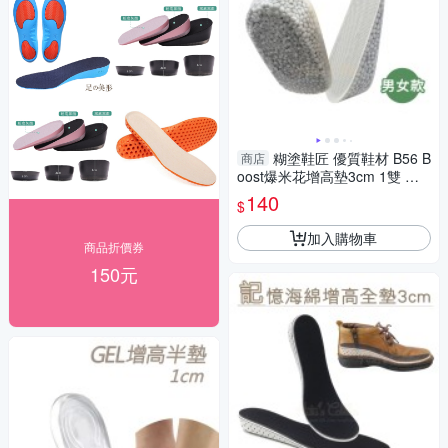
糊塗鞋匠 優質鞋材 B56 B
商店
oost爆米花增高墊3cm 1雙 矽
膠增高墊 爆米花鞋墊
140
$
加入購物車
商品折價券
150元