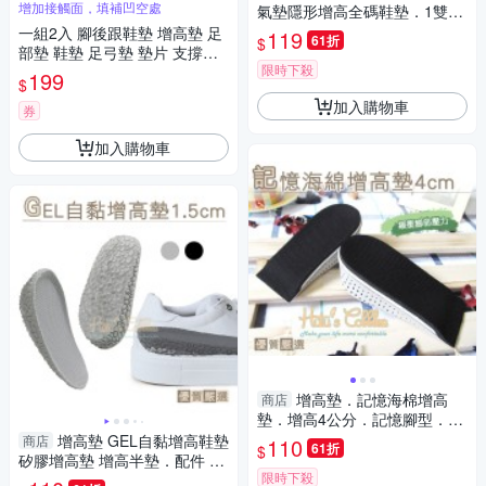
增加接觸面，填補凹空處
氣墊隱形增高全碼鞋墊．1雙6
片．單一尺寸【鞋鞋俱樂部】
一組2入 腳後跟鞋墊 增高墊 足
119
61折
$
【906-B20】
部墊 鞋墊 足弓墊 墊片 支撐墊
限時下殺
軟墊 高跟鞋墊 腳後跟貼
199
$
加入購物車
券
加入購物車
增高墊．記憶海棉增高
商店
墊．增高4公分．記憶腳型．吸
汗透氣．單一尺寸【鞋鞋俱樂
增高墊 GEL自黏增高鞋墊
商店
110
61折
$
部】【906-B10】
矽膠增高墊 增高半墊．配件 鞋
限時下殺
材【鞋鞋俱樂部】【906-B48】