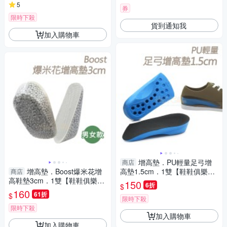
5
券
限時下殺
貨到通知我
加入購物車
增高墊．PU輕量足弓增
商店
增高墊．Boost爆米花增
高墊1.5cm．1雙【鞋鞋俱樂
商店
高鞋墊3cm．1雙【鞋鞋俱樂
部】【906-B57】
150
6折
$
部】【906-B56】男款/女款
160
61折
$
限時下殺
限時下殺
加入購物車
加入購物車