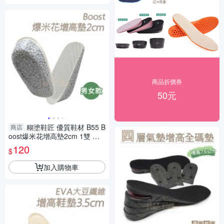
商品折價券
50元
糊塗鞋匠 優質鞋材 B55 B
商店
oost爆米花增高墊2cm 1雙 矽
膠增高墊 爆米花鞋墊
120
$
加入購物車