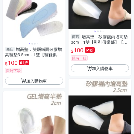
增高墊．矽膠襪內增高墊
商店
3cm．1雙【鞋鞋俱樂部】【90
6-B53】
100
增高墊．雙層絨面矽膠增
商店
61折
$
高鞋墊3.5cm．1雙【鞋鞋俱樂
限時下殺
部】【906-B26】5色
100
61折
$
加入購物車
限時下殺
加入購物車