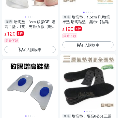
增高墊．1.5cm PU增高
商店
增高墊．3cm 矽膠GEL增
半墊 增高鞋墊．黑/米【鞋鞋俱
商店
高半墊．1雙．男款/女款【鞋鞋
樂部】【906-B41】
120
6折
$
俱樂部】【906-B29】
120
6折
$
限時下殺
限時下殺
加入購物車
加入購物車
增高墊．增高6公分三層
商店