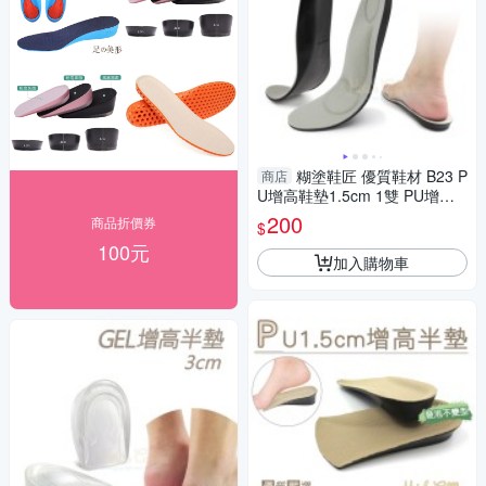
糊塗鞋匠 優質鞋材 B23 P
商店
U增高鞋墊1.5cm 1雙 PU增高
墊 記憶棉鞋墊 PU鞋墊 足弓增
200
商品折價券
$
高墊
100元
加入購物車