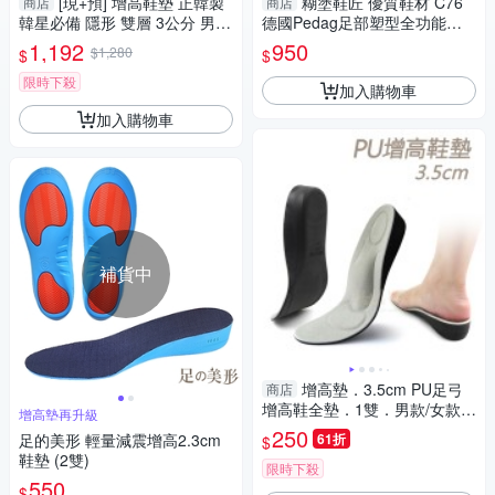
[現+預] 增高鞋墊 正韓製
糊塗鞋匠 優質鞋材 C76
商店
商店
韓星必備 隱形 雙層 3公分 男女
德國Pedag足部塑型全功能鞋
款 襪套組 二入【XY9035】
墊 1雙 硬式足弓墊 牛皮足弓墊
1,192
950
$1,280
$
$
限時下殺
加入購物車
加入購物車
補貨中
增高墊．3.5cm PU足弓
商店
增高鞋全墊．1雙．男款/女款
增高墊再升級
【鞋鞋俱樂部】【906-B22】
250
足的美形 輕量減震增高2.3cm
61折
$
鞋墊 (2雙)
限時下殺
550
$