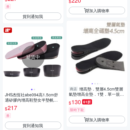
220
$
高墊
券
加入購物車
貨到通知我
補貨中
增高墊．雙層4.5cm雙層
商店
氣墊增高全墊．1雙．單一規格
JHS杰恆社abe094高1.5cm舒
【鞋鞋俱樂部】【906-B19】
適矽膠內增高鞋墊女半墊帆布
130
61折
$
鞋隱形男士減震運動
217
$
限時下殺
券
加入購物車
貨到通知我