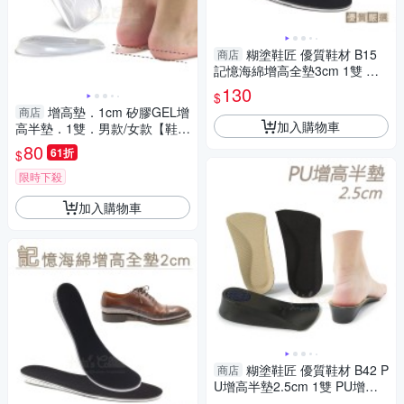
糊塗鞋匠 優質鞋材 B15
商店
記憶海綿增高全墊3cm 1雙 增
高鞋墊 記憶綿增高全墊 EVA增
130
$
高鞋墊 EVA增高墊
增高墊．1cm 矽膠GEL增
商店
加入購物車
高半墊．1雙．男款/女款【鞋鞋
俱樂部】【906-B27】
80
61折
$
限時下殺
加入購物車
糊塗鞋匠 優質鞋材 B42 P
商店
U增高半墊2.5cm 1雙 PU增高
七分墊 PU增高鞋墊