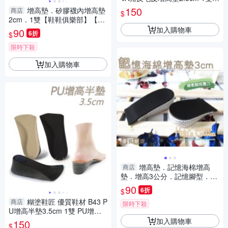
豬反毛皮EVA增高墊 豬皮增高
150
增高墊．矽膠襪內增高墊
商店
$
墊
2cm．1雙【鞋鞋俱樂部】【90
6-B51】
加入購物車
90
6折
$
限時下殺
加入購物車
增高墊．記憶海棉增高
商店
墊．增高3公分．記憶腳型．吸
汗透氣．單一尺寸【鞋鞋俱樂
90
6折
$
部】【906-B09】
糊塗鞋匠 優質鞋材 B43 P
商店
限時下殺
U增高半墊3.5cm 1雙 PU增高
七分墊 PU增高鞋墊
加入購物車
150
$