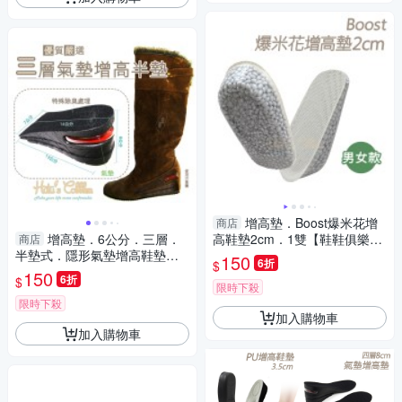
增高墊．Boost爆米花增
商店
增高墊．6公分．三層．
高鞋墊2cm．1雙【鞋鞋俱樂
商店
半墊式．隱形氣墊增高鞋墊．1
部】【906-B55】男款/女款
150
6折
$
雙【鞋鞋俱樂部】【906-B03】
150
6折
$
限時下殺
限時下殺
加入購物車
加入購物車