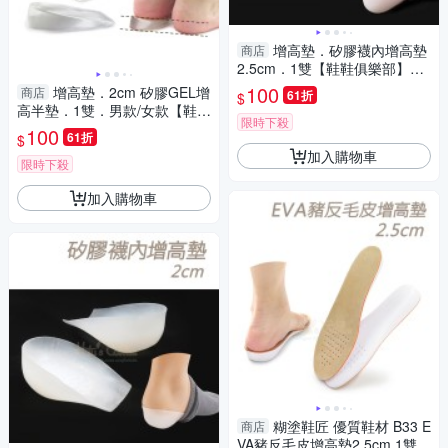
增高墊．矽膠襪內增高墊
商店
2.5cm．1雙【鞋鞋俱樂部】
【906-B52】
100
增高墊．2cm 矽膠GEL增
商店
61折
$
高半墊．1雙．男款/女款【鞋鞋
限時下殺
俱樂部】【906-B28】
100
61折
$
加入購物車
限時下殺
加入購物車
糊塗鞋匠 優質鞋材 B33 E
商店
VA豬反毛皮增高墊2.5cm 1雙