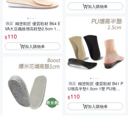
加入購物車
糊塗鞋匠 優質鞋材 B64 E
商店
VA大豆纖維增高鞋墊2.5cm 1雙
增高鞋墊 增高全墊 EVA增高鞋
110
$
墊 EVA增高墊
加入購物車
糊塗鞋匠 優質鞋材 B41 P
商店
U增高半墊1.5cm 1雙 PU增高
七分墊 PU增高鞋墊
110
$
加入購物車
糊塗鞋匠 優質鞋材 B54 B
商店