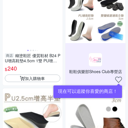
糊塗鞋匠 優質鞋材 B24 P
商店
U增高鞋墊4.5cm 1雙 PU增高
墊 記憶棉鞋墊 PU鞋墊 足弓增
240
$
高墊
鞋鞋俱樂部Shoes Club專營店
加入購物車
現在可以追蹤你喜愛的商店！