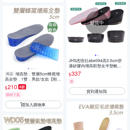
補貨中
JHS杰恆社abe094高3.5cm舒
適矽膠內增高鞋墊女半墊帆布
鞋隱形男士減震運動
337
增高墊．雙層5cm蜂窩增
商店
$
高全墊．1雙．男款/女款【鞋鞋
券
俱樂部】【906-B17】
210
6折
$
貨到通知我
限時下殺
加入購物車