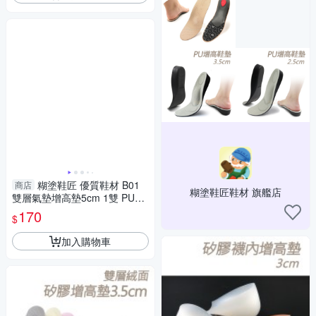
糊塗鞋匠 優質鞋材 B01
商店
糊塗鞋匠鞋材 旗艦店
雙層氣墊增高墊5cm 1雙 PU材
質 隱形增高 U型氣墊 緩壓減震
170
$
加入購物車