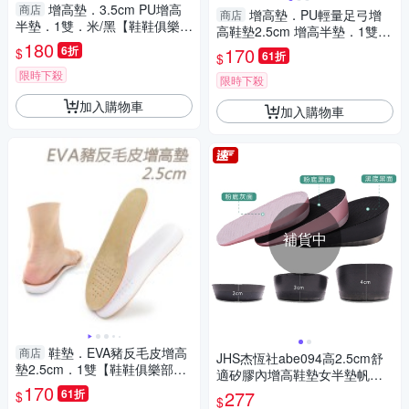
增高墊．3.5cm PU增高
商店
增高墊．PU輕量足弓增
商店
半墊．1雙．米/黑【鞋鞋俱樂
高鞋墊2.5cm 增高半墊．1雙
部】【906-B43】
180
【鞋鞋俱樂部】【906-B59】
6折
170
$
61折
$
限時下殺
限時下殺
加入購物車
加入購物車
補貨中
鞋墊．EVA豬反毛皮增高
商店
JHS杰恆社abe094高2.5cm舒
墊2.5cm．1雙【鞋鞋俱樂部】
適矽膠內增高鞋墊女半墊帆布
【906-B33】
170
鞋隱形男士減震運動
61折
277
$
$