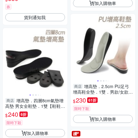
加入購物車
券
貨到通知我
增高墊．2.5cm PU足弓
商店
增高鞋全墊．1雙．男款/女款
【鞋鞋俱樂部】【906-B21】
230
增高墊．四層8cm氣墊增
61折
商店
$
高墊 男女全鞋墊．1雙【鞋鞋俱
限時下殺
樂部】【906-B40】
240
6折
$
加入購物車
限時下殺
加入購物車