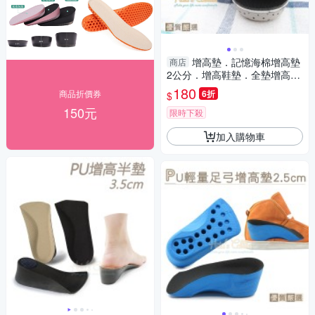
增高墊．記憶海棉增高墊
商店
2公分．增高鞋墊．全墊增高
墊．單一尺寸【鞋鞋俱樂部】
180
商品折價券
6折
$
【906-B14】
150元
限時下殺
加入購物車