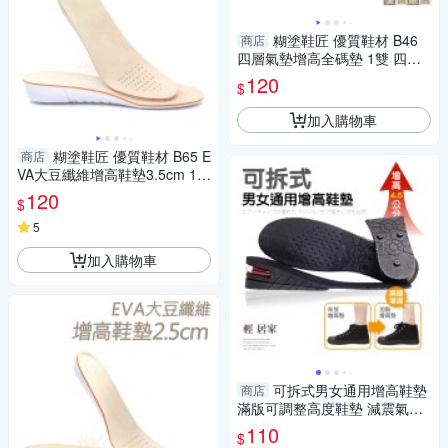
糊塗鞋匠 優質鞋材 B46
商店
四層氣墊增高全碼墊 1雙 四層
可調 增高7.5公分 增高墊 增高
120
$
全墊
加入購物車
糊塗鞋匠 優質鞋材 B65 E
商店
VA大豆纖維增高鞋墊3.5cm 1雙
增高鞋墊 增高全墊 EVA增高鞋
120
$
墊 EVA增高墊
5
加入購物車
可拆式男女通用增高鞋墊
商店
滿版可調整高度鞋墊 減震氣墊
式增高鞋墊-輕居家8176
110
$