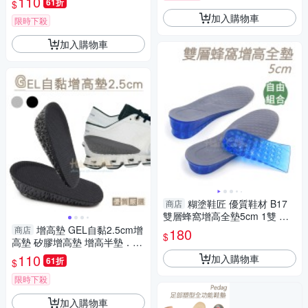
110
61折
$
加入購物車
限時下殺
加入購物車
糊塗鞋匠 優質鞋材 B17
商店
雙層蜂窩增高全墊5cm 1雙 蜂
窩增高半墊 蜂窩矽膠增高半墊
增高墊 GEL自黏2.5cm增
商店
180
$
高墊 矽膠增高墊 增高半墊．配
件 鞋材【鞋鞋俱樂部】【906-
110
加入購物車
61折
$
B49】
限時下殺
加入購物車