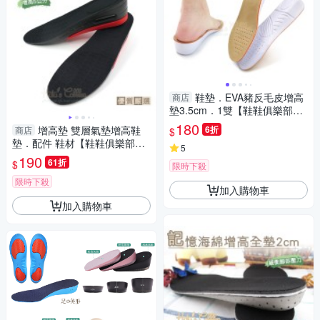
鞋墊．EVA豬反毛皮增高
商店
墊3.5cm．1雙【鞋鞋俱樂部】
【906-B34】
180
增高墊 雙層氣墊增高鞋
6折
商店
$
墊．配件 鞋材【鞋鞋俱樂部】
5
【906-B31】全墊
190
61折
$
限時下殺
限時下殺
加入購物車
加入購物車