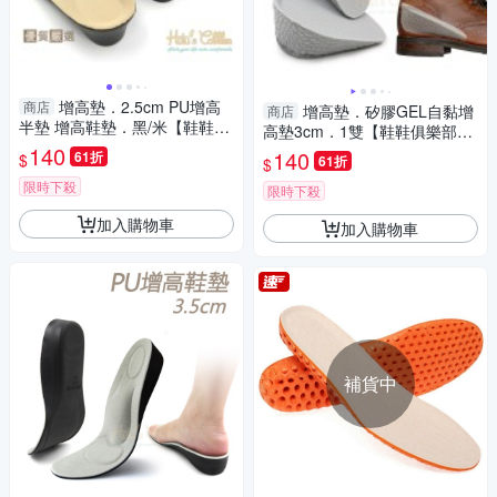
增高墊．2.5cm PU增高
商店
增高墊．矽膠GEL自黏增
商店
半墊 增高鞋墊．黑/米【鞋鞋俱
高墊3cm．1雙【鞋鞋俱樂部】
樂部】【906-B42】
140
【906-B50】灰/黑
140
61折
$
61折
$
限時下殺
限時下殺
加入購物車
加入購物車
補貨中