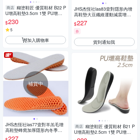
糊塗鞋匠 優質鞋材 B22 P
商店
JHS杰恆社las83壹對隱形內增
U增高鞋墊3.5cm 1雙 PU增高
高鞋墊大豆纖維運動減震增高
墊 記憶棉鞋墊 PU鞋墊 足弓增
230
墊
227
$
$
高墊
5
券
加入購物車
貨到通知我
補貨中
JHS杰恆社las77壹對羊羔毛增
糊塗鞋匠 優質鞋材 B21 P
商店
高鞋墊蜂窩加厚隱形內冬季運
U增高鞋墊2.5cm 1雙 PU增高
動保暖
227
墊 記憶棉鞋墊 PU鞋墊 足弓增
$