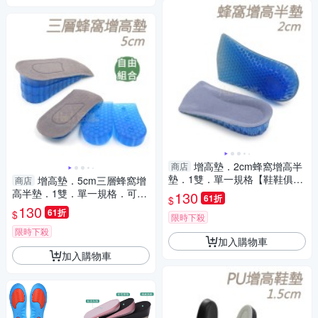
增高墊．2cm蜂窩增高半
商店
墊．1雙．單一規格【鞋鞋俱樂
增高墊．5cm三層蜂窩增
商店
部】【906-B30】
高半墊．1雙．單一規格．可調
130
61折
$
三種高度【鞋鞋俱樂部】【906
130
61折
$
限時下殺
-B12】
限時下殺
加入購物車
加入購物車