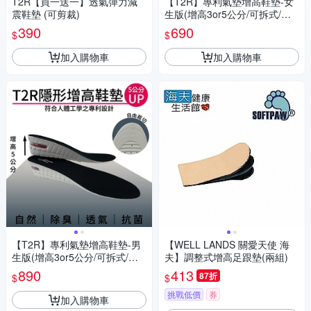
T2R【買一送一】透氣彈力減
【T2R】專利氣墊增高鞋墊-女
震鞋墊 (可剪裁)
生版(增高3or5公分/可拆式/自
由剪裁)
390
690
$
$
加入購物車
加入購物車
【T2R】專利氣墊增高鞋墊-男
【WELL LANDS 關愛天使 海
生版(增高3or5公分/可拆式/自
夫】調整式增高足跟墊(兩組)
由剪裁)
890
413
87折
$
$
挑戰低價
券
加入購物車