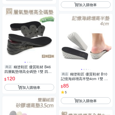
加入購物車
糊塗鞋匠 優質鞋材 B46
商店
四層氣墊增高全碼墊 1雙 四層
糊塗鞋匠 優質鞋材 B10
商店
可調 增高7.5公分 增高墊 增高
120
記憶海綿增高半墊4cm 1雙 記
$
全墊
憶海綿增高墊 記憶棉EVA增高
85
$
加入購物車
墊
5
加入購物車