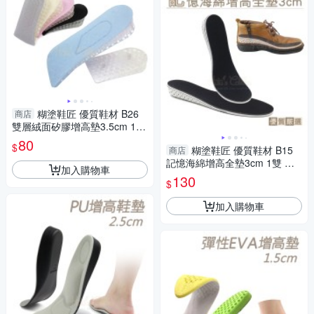
糊塗鞋匠 優質鞋材 B26
商店
雙層絨面矽膠增高墊3.5cm 1雙
雙層增高墊 矽膠增高墊 矽膠增
80
$
糊塗鞋匠 優質鞋材 B15
商店
高半墊
記憶海綿增高全墊3cm 1雙 增
加入購物車
高鞋墊 記憶綿增高全墊 EVA增
130
$
高鞋墊 EVA增高墊
加入購物車