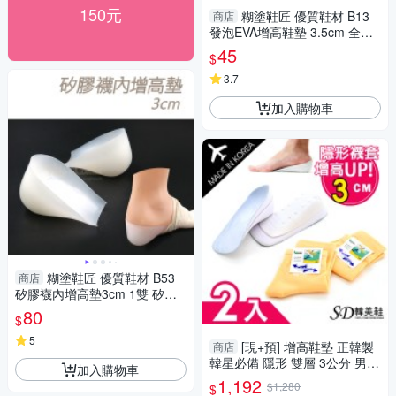
150元
糊塗鞋匠 優質鞋材 B13
商店
發泡EVA增高鞋墊 3.5cm 全墊
透氣吸汗 超值划算
45
$
3.7
加入購物車
糊塗鞋匠 優質鞋材 B53
商店
矽膠襪內增高墊3cm 1雙 矽膠
增高墊 穿戴增高墊 隱形增高墊
80
$
5
[現+預] 增高鞋墊 正韓製
商店
韓星必備 隱形 雙層 3公分 男女
加入購物車
款 襪套組 二入【XY9035】
1,192
$1,280
$