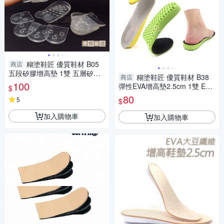
糊塗鞋匠 優質鞋材 B05
商店
五段矽膠增高墊 1雙 五層矽膠
糊塗鞋匠 優質鞋材 B38
商店
增高墊 五層增高墊 矽膠增高墊
100
彈性EVA增高墊2.5cm 1雙 EVA
$
蜂窩增高墊 蜂窩增高墊
80
5
$
加入購物車
加入購物車