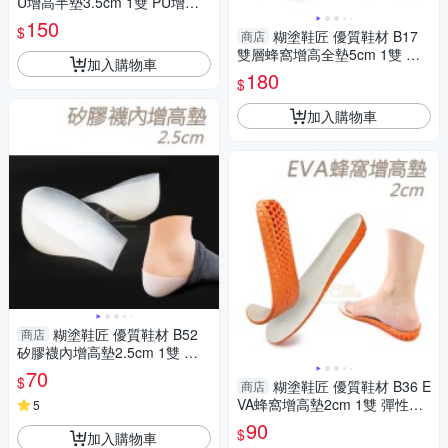
U增高半墊3.5cm 1雙 PU增高
七分墊 PU增高鞋墊
150
$
糊塗鞋匠 優質鞋材 B17
商店
雙層蜂窩增高全墊5cm 1雙 蜂
加入購物車
窩增高半墊 蜂窩矽膠增高半墊
180
$
加入購物車
糊塗鞋匠 優質鞋材 B52
商店
矽膠襪內增高墊2.5cm 1雙 矽
膠增高墊 穿戴增高墊 隱形增高
70
$
糊塗鞋匠 優質鞋材 B36 E
商店
墊
VA蜂窩增高墊2cm 1雙 彈性EV
5
A增高墊 蜂窩增高墊
90
$
加入購物車