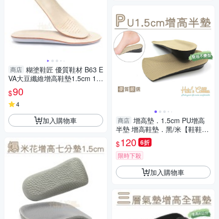
糊塗鞋匠 優質鞋材 B63 E
商店
VA大豆纖維增高鞋墊1.5cm 1雙
增高鞋墊 增高全墊 EVA增高鞋
90
$
墊 EVA增高墊
4
加入購物車
增高墊．1.5cm PU增高
商店
半墊 增高鞋墊．黑/米【鞋鞋俱
樂部】【906-B41】
120
6折
$
限時下殺
加入購物車