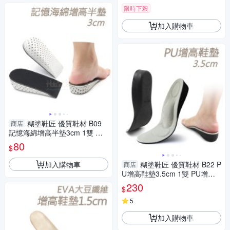
限時下殺
加入購物車
糊塗鞋匠 優質鞋材 B09
商店
記憶海綿增高半墊3cm 1雙 記
憶海綿增高墊 記憶棉EVA增高
80
$
墊
加入購物車
糊塗鞋匠 優質鞋材 B22 P
商店
U增高鞋墊3.5cm 1雙 PU增高
墊 記憶棉鞋墊 PU鞋墊 足弓增
230
$
高墊
5
加入購物車