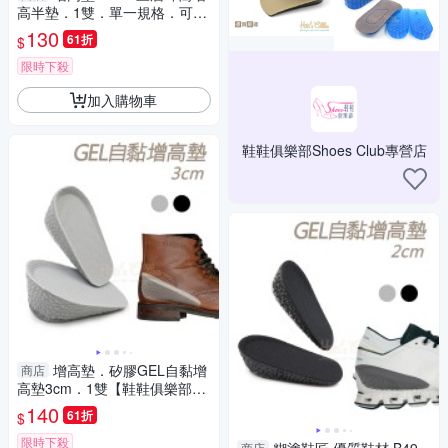
高半墊．1雙．單一規格．可調
三種高度【鞋鞋俱樂部】【906
130
61折
$
-B12】
限時下殺
加入購物車
鞋鞋俱樂部Shoes Club專營店
增高墊．矽膠GEL自黏增
商店
高墊3cm．1雙【鞋鞋俱樂部】
【906-B50】灰/黑
140
61折
$
限時下殺
商店