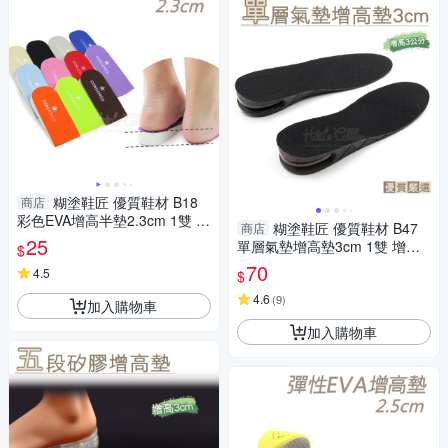
糊塗鞋匠 優質鞋材 B18
商店
彩色EVA增高半墊2.3cm 1雙 E
糊塗鞋匠 優質鞋材 B47
商店
VA增高墊 EVA發泡增高鞋墊
25
單層氣墊增高墊3cm 1雙 增高3
$
公分 隱形增高 U型氣墊 緩壓減
70
4.5
$
震
4.6
(
9
)
加入購物車
加入購物車