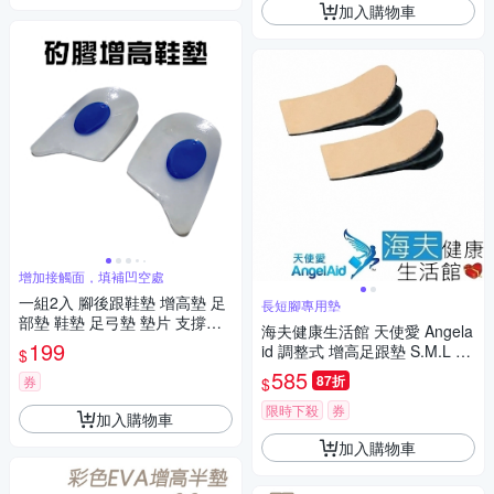
加入購物車
增加接觸面，填補凹空處
一組2入 腳後跟鞋墊 增高墊 足
長短腳專用墊
部墊 鞋墊 足弓墊 墊片 支撐墊
海夫健康生活館 天使愛 Angela
軟墊 高跟鞋墊 腳後跟貼
199
id 調整式 增高足跟墊 S.M.L 雙
$
包裝_MD-WADGE-001~3
585
87折
券
$
限時下殺
券
加入購物車
加入購物車