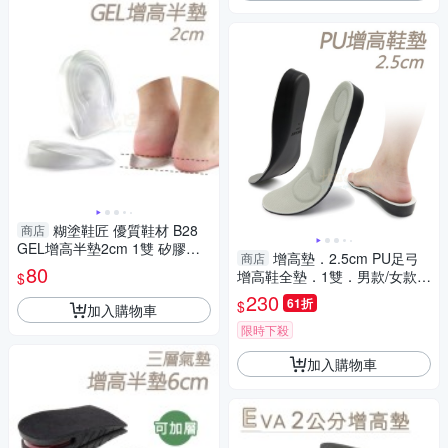
糊塗鞋匠 優質鞋材 B28
商店
GEL增高半墊2cm 1雙 矽膠增
增高墊．2.5cm PU足弓
商店
高半墊 矽膠增高墊 GEL增高墊
80
增高鞋全墊．1雙．男款/女款
$
【鞋鞋俱樂部】【906-B21】
230
61折
$
加入購物車
限時下殺
加入購物車