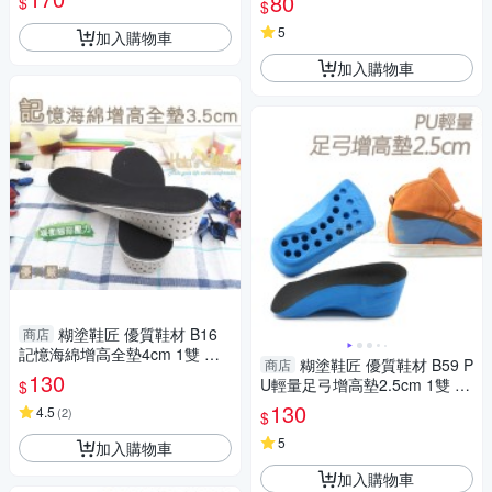
80
$
$
爆米花鞋墊
5
加入購物車
加入購物車
糊塗鞋匠 優質鞋材 B16
商店
記憶海綿增高全墊4cm 1雙 增
糊塗鞋匠 優質鞋材 B59 P
商店
高鞋墊 記憶綿增高全墊 EVA增
130
U輕量足弓增高墊2.5cm 1雙 P
$
高鞋墊 EVA增高墊
U增高墊 增高半墊
130
4.5
(
2
)
$
5
加入購物車
加入購物車