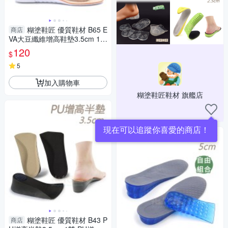
糊塗鞋匠 優質鞋材 B65 E
商店
VA大豆纖維增高鞋墊3.5cm 1雙
增高鞋墊 增高全墊 EVA增高鞋
120
$
墊 EVA增高墊
5
加入購物車
糊塗鞋匠鞋材 旗艦店
現在可以追蹤你喜愛的商店！
糊塗鞋匠 優質鞋材 B43 P
商店