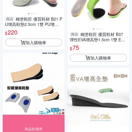
糊塗鞋匠 優質鞋材 B21 P
商店
U增高鞋墊2.5cm 1雙 PU增高
墊 記憶棉鞋墊 PU鞋墊 足弓增
220
$
糊塗鞋匠 優質鞋材 B37
商店
高墊
彈性EVA增高墊1.5cm 1雙 EVA
加入購物車
蜂窩增高墊 蜂窩增高墊
75
$
加入購物車
商品折價券