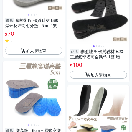
糊塗鞋匠 優質鞋材 B60
商店
爆米花增高七分墊1.5cm 1雙
爆米花增高墊 爆米花增高半墊
70
$
爆米花鞋墊
5
加入購物車
糊塗鞋匠 優質鞋材 B20
商店
三層氣墊增高全碼墊 1雙 增高6
公分 隱形增高 U型氣墊 緩壓減
100
$
震
加入購物車
增高墊．5cm三層蜂窩增
商店