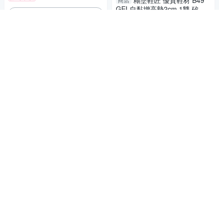
糊塗鞋匠 優質鞋材 B49
GEL自黏增高墊2cm 1雙 矽膠
加入購物車
增高墊 增高半墊
100
$
加入購物車
增高鞋墊．EVA3.5公分增
商店
高墊．1雙【鞋鞋俱樂部】【90
6-B07】
60
6折
$
糊塗鞋匠 優質鞋材 B48
商店
GEL自黏增高墊1cm 1雙 矽膠
限時下殺
增高墊 增高半墊
90
$
加入購物車
加入購物車