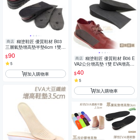
糊塗鞋匠 優質鞋材 B03
商店
三層氣墊增高墊半墊6cm 1雙 P
U材質 6公分隱形增高 U型氣墊
90
$
緩壓減震
糊塗鞋匠 優質鞋材 B06 E
商店
5
VA2公分增高墊 1雙 EVA增高墊
增高半墊
40
$
加入購物車
5
加入購物車