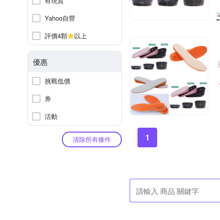
有現貨
Yahoo自營
評價4顆
以上
優惠
挑戰低價
券
活動
1
清除所有條件