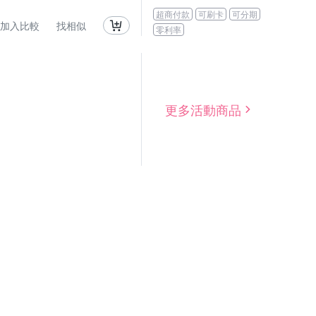
超商付款
可刷卡
可分期
加入比較
找相似
零利率
更多活動商品