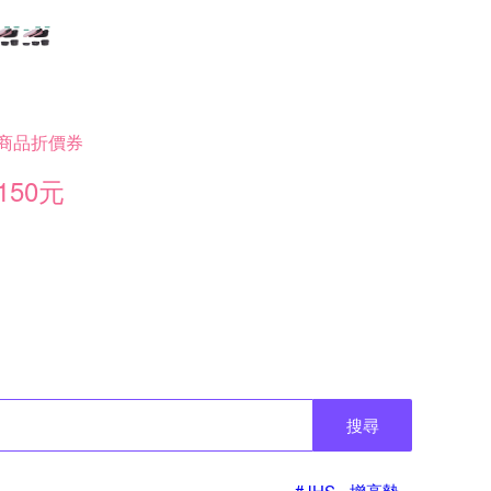
商品折價券
150元
搜尋
#JHS - 增高墊