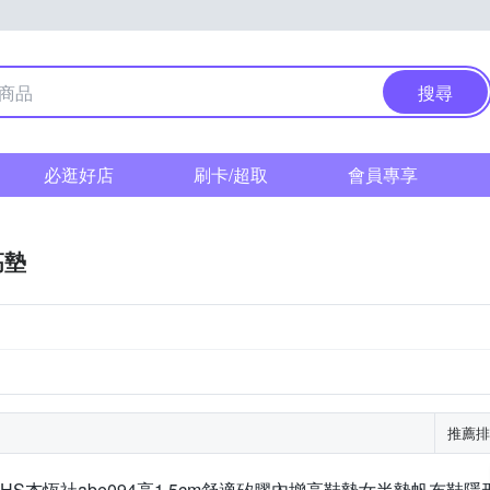
搜尋
必逛好店
刷卡/超取
會員專享
高墊
推薦排
JHS杰恆社abe094高1.5cm舒適矽膠內增高鞋墊女半墊帆布鞋