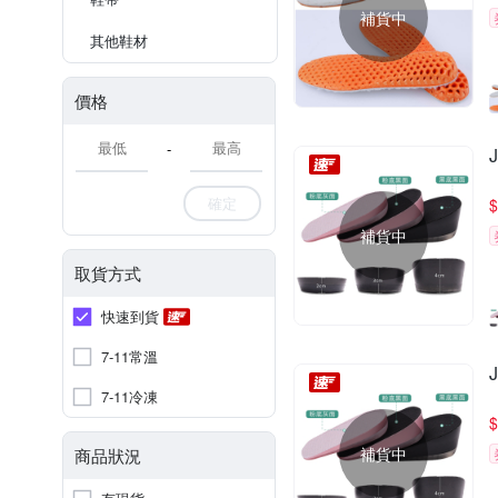
補貨中
其他鞋材
價格
-
確定
$
補貨中
取貨方式
快速到貨
7-11常溫
7-11冷凍
$
補貨中
商品狀況