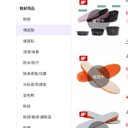
鞋材用品
$
鞋墊
補貨中
增高墊
後跟貼
清潔/保養
防水/防汙
$
除臭香氛/抗菌
補貨中
分趾器/防護套
染色劑
鞋拔
鞋撐/靴撐/擴鞋器
$
鞋帶