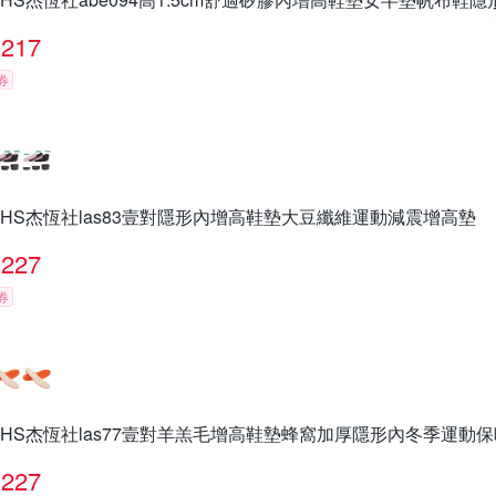
217
券
JHS杰恆社las83壹對隱形內增高鞋墊大豆纖維運動減震增高墊
227
券
JHS杰恆社las77壹對羊羔毛增高鞋墊蜂窩加厚隱形內冬季運動保
227