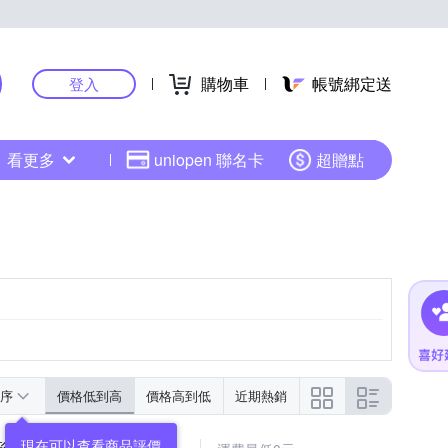
購物車
帳號綁定送
登入
看更多
uniopen 聯名卡
超贈點
序
價格低到高
價格高到低
近期熱銷
現在可以查看商品評價
隱形男士減震運動