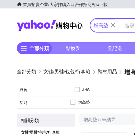
首頁
拍賣
企業/大宗採購入口
合作招商
App下載
Yahoo購物中心
增高墊
全部分類
點換券
登記送
增
女鞋/男鞋/包包/行李箱
鞋材用品
JHS
品牌
增高墊
功能
品牌名稱
增高墊 5 筆結果
相關分類
女鞋/男鞋/包包/行李箱