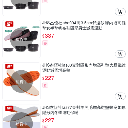
券
JHS杰恆社abe094高3.5cm舒適矽膠內增高鞋
墊女半墊帆布鞋隱形男士減震運動
337
$
補貨中
券
JHS杰恆社las83壹對隱形內增高鞋墊大豆纖維
運動減震增高墊
227
$
補貨中
券
JHS杰恆社las77壹對羊羔毛增高鞋墊蜂窩加厚
隱形內冬季運動保暖
227
$
補貨中
券