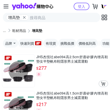
Yahoo購物中心
登入
增高墊
鞋材用品
增高墊
品牌
快速到貨
有現貨
挑戰低價
價格低到高
功能
JHS杰恆社abe094高2.5cm舒適矽膠內增高鞋
墊女半墊帆布鞋隱形男士減震運動
277
$
補貨中
券
JHS杰恆社abe094高1.5cm舒適矽膠內增高鞋
墊女半墊帆布鞋隱形男士減震運動
217
$
補貨中