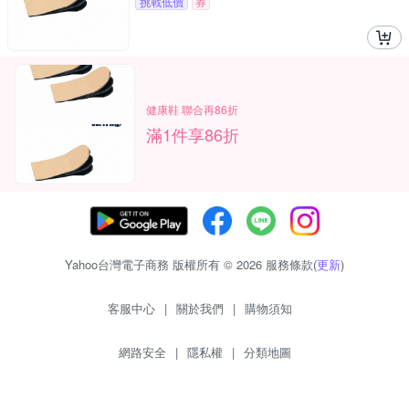
挑戰低價
券
健康鞋 聯合再86折
滿1件享86折
Yahoo台灣電子商務 版權所有 © 2026 服務條款(
更新
)
客服中心
|
關於我們
|
購物須知
網路安全
|
隱私權
|
分類地圖