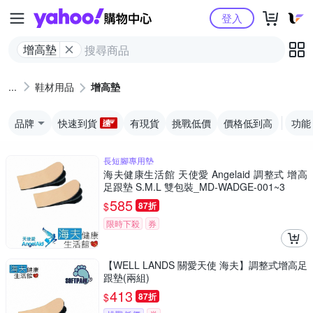
Yahoo購物中心
登入
增高墊
鞋材用品
增高墊
品牌
快速到貨
有現貨
挑戰低價
價格低到高
功能
長短腳專用墊
海夫健康生活館 天使愛 Angelaid 調整式 增高
足跟墊 S.M.L 雙包裝_MD-WADGE-001~3
585
$
87折
限時下殺
券
【WELL LANDS 關愛天使 海夫】調整式增高足
跟墊(兩組)
413
$
87折