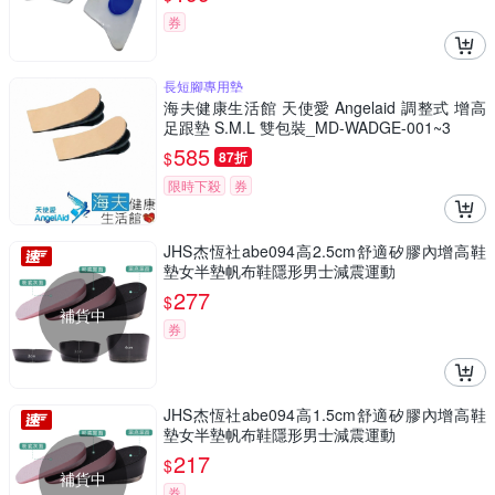
券
長短腳專用墊
海夫健康生活館 天使愛 Angelaid 調整式 增高
足跟墊 S.M.L 雙包裝_MD-WADGE-001~3
585
$
87折
限時下殺
券
JHS杰恆社abe094高2.5cm舒適矽膠內增高鞋
墊女半墊帆布鞋隱形男士減震運動
277
$
補貨中
券
JHS杰恆社abe094高1.5cm舒適矽膠內增高鞋
墊女半墊帆布鞋隱形男士減震運動
217
$
補貨中
券