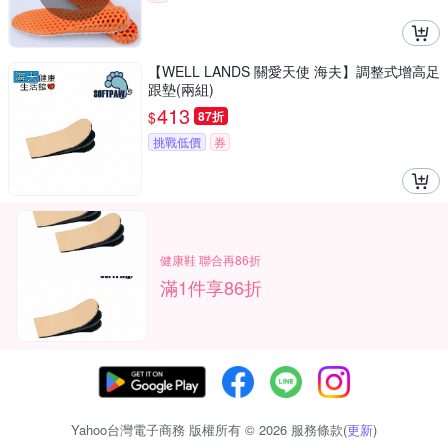
【WELL LANDS 關愛天使 海夫】調整式增高足
跟墊(兩組)
413
$
87折
挑戰低價
券
健康鞋 聯合再86折
滿1件享86折
Yahoo台灣電子商務 版權所有 © 2026 服務條款(
更新
)