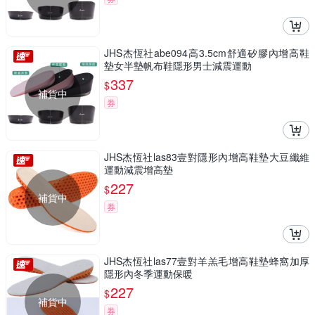
JHS杰恆社abe094高3.5cm舒適矽膠內增高鞋
墊女半墊帆布鞋隱形男士減震運動
337
$
補貨中
券
JHS杰恆社las83壹對隱形內增高鞋墊大豆纖維
運動減震增高墊
227
$
補貨中
券
JHS杰恆社las77壹對羊羔毛增高鞋墊蜂窩加厚
隱形內冬季運動保暖
227
$
補貨中
券