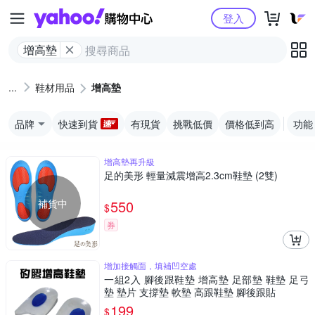
Yahoo購物中心
登入
增高墊
鞋材用品
增高墊
品牌
快速到貨
有現貨
挑戰低價
價格低到高
功能
增高墊再升級
足的美形 輕量減震增高2.3cm鞋墊 (2雙)
補貨中
550
$
券
增加接觸面，填補凹空處
一組2入 腳後跟鞋墊 增高墊 足部墊 鞋墊 足弓
墊 墊片 支撐墊 軟墊 高跟鞋墊 腳後跟貼
199
$