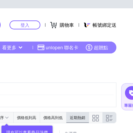
購物車
帳號綁定送
登入
看更多
uniopen 聯名卡
超贈點
序
價格低到高
價格高到低
近期熱銷
現在可以查看商品評價