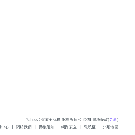
Yahoo台灣電子商務 版權所有 © 2026 服務條款(
更新
)
服中心
|
關於我們
|
購物須知
|
網路安全
|
隱私權
|
分類地圖