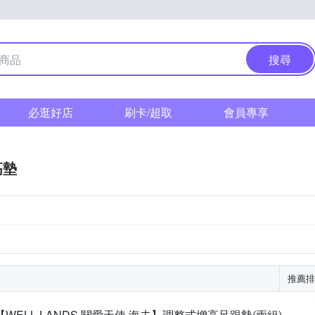
搜尋
必逛好店
刷卡/超取
會員專享
高墊
推薦排
【WELL LANDS 關愛天使 海夫】調整式增高足跟墊(兩組)