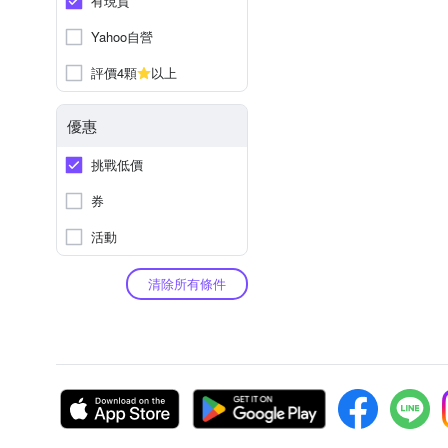
有現貨
Yahoo自營
評價4顆
以上
優惠
挑戰低價
券
活動
清除所有條件