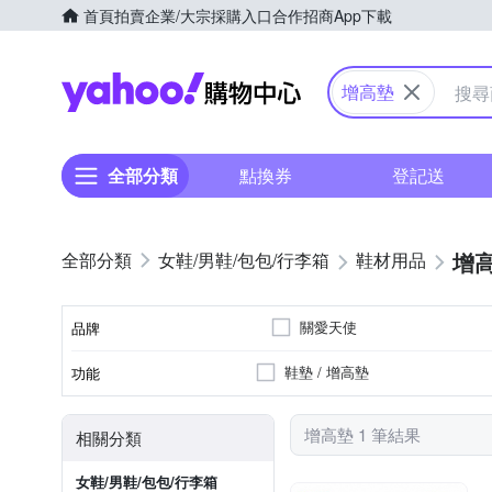
首頁
拍賣
企業/大宗採購入口
合作招商
App下載
Yahoo購物中心
增高墊
全部分類
點換券
登記送
增
女鞋/男鞋/包包/行李箱
鞋材用品
關愛天使
品牌
鞋墊 / 增高墊
功能
品牌名稱
增高墊 1 筆結果
相關分類
女鞋/男鞋/包包/行李箱