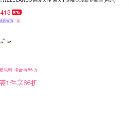
413
87折
挑戰低價
券
健康鞋 聯合再86折
滿1件享86折