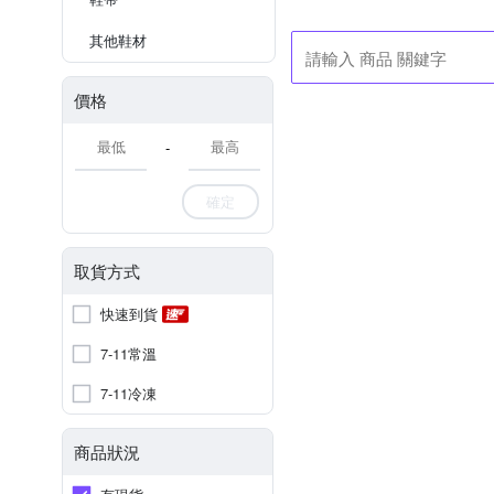
其他鞋材
價格
-
確定
取貨方式
快速到貨
7-11常溫
7-11冷凍
商品狀況