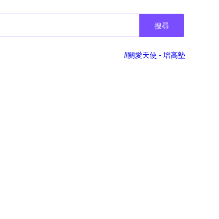
搜尋
#關愛天使 - 增高墊