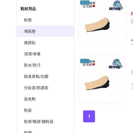
鞋材用品
$
鞋墊
增高墊
後跟貼
清潔/保養
防水/防汙
除臭香氛/抗菌
分趾器/防護套
染色劑
鞋拔
1
鞋撐/靴撐/擴鞋器
鞋帶