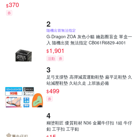
370
$
券
隨機出貨無法指定
G-Dragon ZOA 灰色小貓 鑰匙圈盲盒 單盒一
入 隨機出貨 無法指定 CB061R6829-4001
1,901
$
活動
券
足弓支撐墊 高彈減震運動鞋墊 扁平足鞋墊 久
站減壓鞋墊 久站久走 上班族必備
499
$
券
糊塗鞋匠 優質鞋材 N36 金屬牛仔扣 1組 牛仔
釦 工字扣 工字釦
15