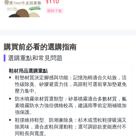
110
$
限時下殺
購買前必看的選購指南
選購重點和常見問題
鞋材用品
選購重點
鞋墊材質決定腳感與功能：
記憶泡棉適合久站族，活
性碳除臭、矽膠避震力佳，高跟鞋可選前掌加墊避免
壓力集中。
防水噴霧依材質選類型：
矽基噴霧適合多數材質，氟
素噴霧防水力強但價格較高，建議雨季前定期補噴加
強保護。
鞋撐維持鞋型、防潮兼除臭：
杉木或雪松鞋撐吸濕又
除異味，適合皮鞋與運動鞋；選可調節款更能應付不
同鞋長與寬度。