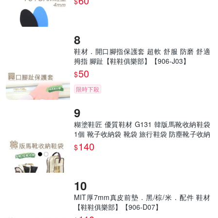
60
$
鞋材．開口腳指保護套 超軟 舒服 防磨 舒適
拇指 腳趾【鞋鞋俱樂部】【906-J03】
50
$
限時下殺
糊塗鞋匠 優質鞋材 G131 韓版馬靴收納鞋袋
1個 靴子收納袋 靴袋 旅行鞋袋 防塵靴子收納
袋
140
$
MIT厚7mm真皮前墊．黑/棕/米．配件 鞋材
【鞋鞋俱樂部】【906-D07】