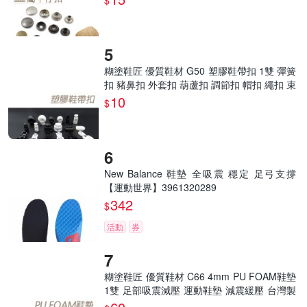
$
糊塗鞋匠 優質鞋材 G50 塑膠鞋帶扣 1雙 彈簧
扣 豬鼻扣 外套扣 葫蘆扣 調節扣 帽扣 繩扣 束
口繩扣
10
$
New Balance 鞋墊 全吸震 穩定 足弓支撐
【運動世界】3961320289
342
$
活動
券
糊塗鞋匠 優質鞋材 C66 4mm PU FOAM鞋墊
1雙 足部吸震減壓 運動鞋墊 減震緩壓 台灣製
造