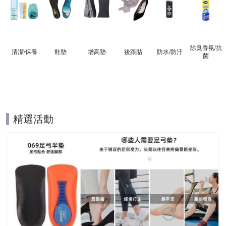
除臭香氛/抗
清潔/保養
鞋墊
增高墊
後跟貼
防水/防汙
菌
精選活動