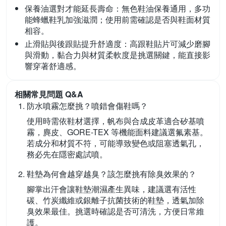
保養油選對才能延長壽命：
無色鞋油保養通用，多功
能蜂蠟鞋乳加強滋潤；使用前需確認是否與鞋面材質
相容。
止滑貼與後跟貼提升舒適度：
高跟鞋貼片可減少磨腳
與滑動，黏合力與材質柔軟度是挑選關鍵，能直接影
響穿著舒適感。
相關常見問題 Q&A
防水噴霧怎麼挑？噴錯會傷鞋嗎？
使用時需依鞋材選擇，帆布與合成皮革適合矽基噴
霧，麂皮、GORE-TEX 等機能面料建議選氟素基。
若成分和材質不符，可能導致變色或阻塞透氣孔，
務必先在隱密處試噴。
鞋墊為何會越穿越臭？該怎麼挑有除臭效果的？
腳掌出汗會讓鞋墊潮濕產生異味，建議選有活性
碳、竹炭纖維或銀離子抗菌技術的鞋墊，透氣加除
臭效果最佳。挑選時確認是否可清洗，方便日常維
護。