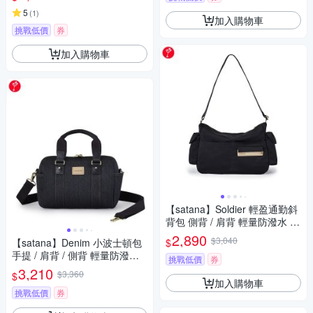
5
(
1
)
加入購物車
挑戰低價
券
加入購物車
【satana】Soldier 輕盈通勤斜
背包 側背 / 肩背 輕量防潑水 11
吋平板 台灣製 SOS3295 - 亮黑
2,890
$3,040
$
【satana】Denim 小波士頓包
手提 / 肩背 / 側背 輕量防潑水
挑戰低價
券
8.3吋平板 台灣製 SDNN0225 -
3,210
$3,360
$
丹寧黑
加入購物車
挑戰低價
券