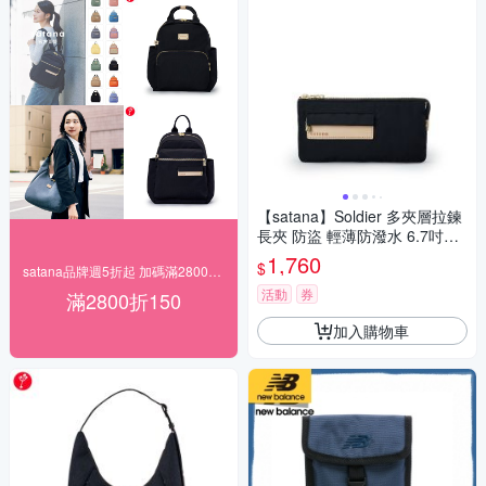
【satana】Soldier 多夾層拉鍊
長夾 防盜 輕薄防潑水 6.7吋手
機 8格夾層 台灣製 SOS1725 -
1,760
$
satana品牌週5折起 加碼滿2800折150
亮黑
活動
券
滿2800折150
加入購物車