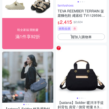
familyshoes
TEVA REEMBER TERRAIN 菠
蘿麵包鞋 繩索棕 TV1129596B
NG 男鞋
2,415
$2,624
$
挑戰低價
券
鞋全家福 開館慶
滿1件享92折
加入購物車
【satana】Soldier 暖洋洋手提
斜背包 肩背 / 側背 輕量 8.3吋
【satana】Soldier 輕盈通勤斜