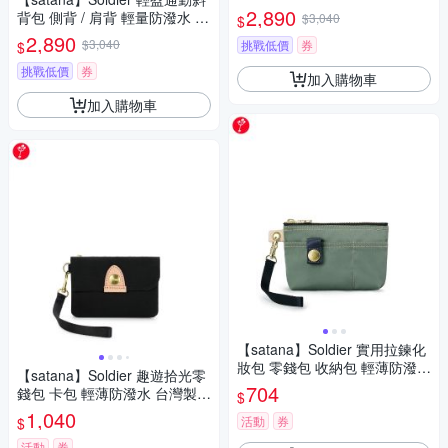
平板 台灣製 SOS2245 - 亮黑
2,890
背包 側背 / 肩背 輕量防潑水 11
$3,040
$
吋平板 台灣製 SOS3295 - 靜謐
2,890
$3,040
挑戰低價
券
$
灰
挑戰低價
券
加入購物車
加入購物車
【satana】Soldier 實用拉鍊化
妝包 零錢包 收納包 輕薄防潑水
【satana】Soldier 趣遊拾光零
台灣製 SOS1395 - 抹茶拿鐵
704
錢包 卡包 輕薄防潑水 台灣製 S
$
OS3075 - 亮黑
1,040
活動
券
$
活動
券