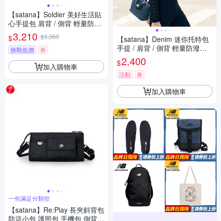
【satana】Soldier 美好生活貼
心手提包 肩背 / 側背 輕量防潑
水 11吋平板 台灣製 SOS2515
3,210
$3,360
$
【satana】Denim 迷你托特包
- 亮黑
手提 / 肩背 / 側背 輕量防潑水
挑戰低價
券
A5適用 台灣製 SDNN0250 - 深
2,400
$
丹寧藍
加入購物車
活動
券
加入購物車
一包滿足分類控
【satana】Re:Play 長夾斜背包
防盜小包 護照包 手機包 側背包