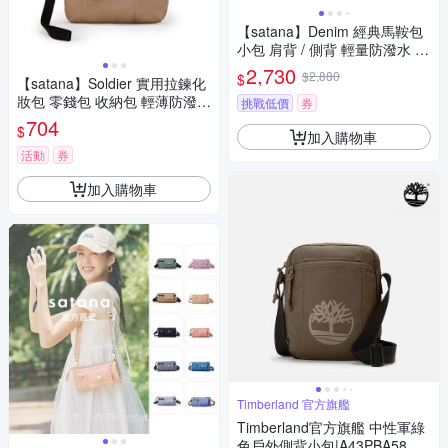
【satana】Denim 經典馬鞍包
小包 肩背 / 側背 輕量防潑水 A
5適用 台灣製 SDNN0055 - 丹
2,730
$2,880
$
【satana】Soldier 實用拉鍊化
寧黑
妝包 零錢包 收納包 輕薄防潑水
挑戰低價
券
台灣製 SOS1395 - 摩卡慕斯
704
$
加入購物車
活動
券
加入購物車
Timberland 官方旗艦
Timberland官方旗艦 中性軍綠
色戶外側背小包|A43PBA58