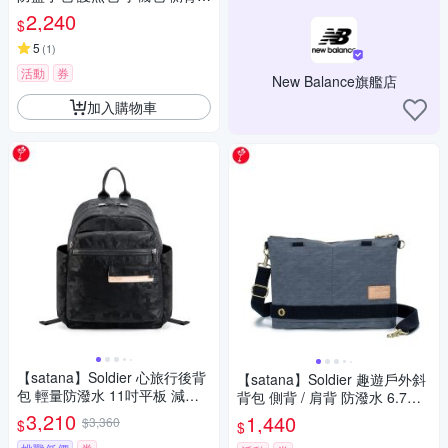
6.7吋手機 台灣製 REP2555 -
2,240
$
渲染黑
5
(
1
)
活動
券
New Balance旗艦店
加入購物車
【satana】Soldier 心旅行後背
【satana】Soldier 趣遊戶外斜
包 輕量防潑水 11吋平板 減壓
背包 側背 / 肩背 防潑水 6.7吋
止滑背帶 台灣製 SOS2590 - 城
手機 台灣製 SOS2925 - 靜謐灰
3,210
1,440
$3,360
$
$
市光影