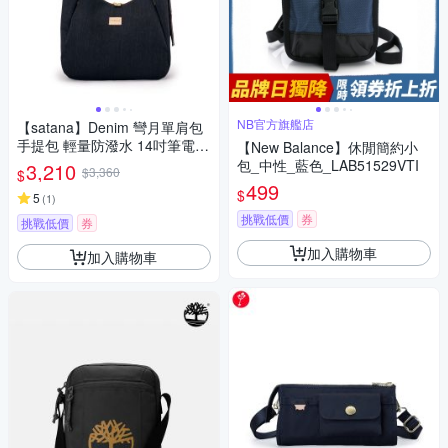
NB官方旗艦店
【satana】Denim 彎月單肩包
手提包 輕量防潑水 14吋筆電
【New Balance】休閒簡約小
台灣製 SDNN0265 - 丹寧黑
包_中性_藍色_LAB51529VTI
3,210
$3,360
$
499
$
5
(
1
)
挑戰低價
券
挑戰低價
券
加入購物車
加入購物車