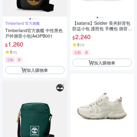
【satana】Soldier 長夾斜背包
Timberland 官方旗艦
防盜小包 護照包 手機包 側背包
Timberland官方旗艦 中性黑色
6.7吋手機 台灣製 SOS2555 -
2,240
戶外側背小包|A43PB001
$
亮黑
1,260
$
5
(
1
)
5
(
1
)
活動
券
活動
券
加入購物車
加入購物車