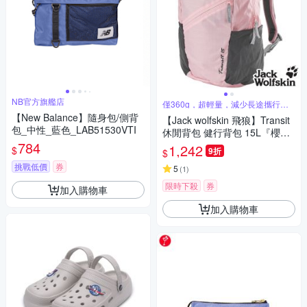
NB官方旗艦店
僅360g，超輕量，減少長途攜行負
擔
【New Balance】隨身包/側背
【Jack wolfskin 飛狼】Transit
包_中性_藍色_LAB51530VTI
休閒背包 健行背包 15L『櫻花
784
粉』
1,242
$
9折
$
挑戰低價
券
5
(
1
)
限時下殺
券
加入購物車
加入購物車