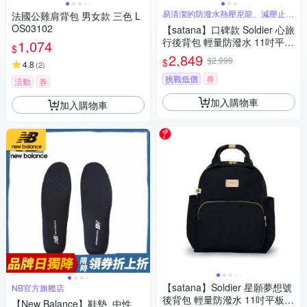
易清潔的防潑水熱壓尼龍、減壓止滑
法國公雞肩背包 男女款 三色 L
背帶
OS03102
【satana】口碑款 Soldier 心旅
行後背包 輕量防潑水 11吋平板
1,074
$
減壓止滑背帶 台灣製 - 多款
2,849
$2,999
$
4.8
(
2
)
挑戰低價
券
活動
券
加入購物車
加入購物車
【satana】Soldier 星願夢想號
NB官方旗艦店
後背包 輕量防潑水 11吋平板
【New Balance】鞋墊_中性_