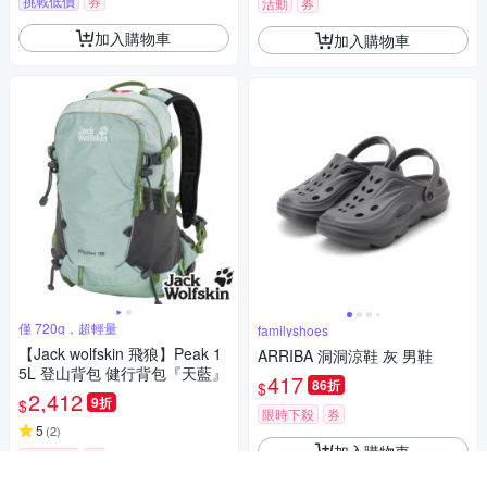
挑戰低價
券
活動
券
加入購物車
加入購物車
僅 720g，超輕量
familyshoes
【Jack wolfskin 飛狼】Peak 1
ARRIBA 洞洞涼鞋 灰 男鞋
5L 登山背包 健行背包『天藍』
417
86折
$
2,412
9折
$
限時下殺
券
5
(
2
)
加入購物車
限時下殺
券