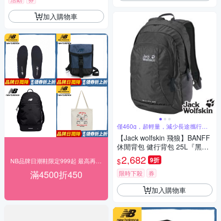
加入購物車
僅460g，超輕量，減少長途攜行負
擔
【Jack wolfskin 飛狼】BANFF
休閒背包 健行背包 25L『黑
灰』
2,682
9折
$
NB品牌日潮鞋限定999起 最高再折450
滿4500折450
限時下殺
券
加入購物車