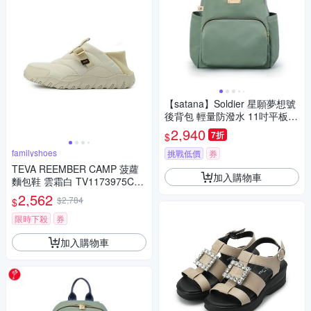
【satana】Soldier 星願夢想號
後背包 輕量防潑水 11吋平板
減壓背帶 台灣製 SOS2805 - 抹
2,940
7折
$
茶拿鐵
familyshoes
挑戰低價
券
TEVA REEMBER CAMP 菠蘿
加入購物車
麵包鞋 雲霜白 TV1173975CLD
女鞋
2,562
$2,784
$
限時下殺
券
加入購物車