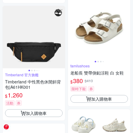
familyshoes
老船長 雙帶側釦涼鞋 白 女鞋
Timberland 官方旗艦
380
$413
$
Timberland 中性黑色休閒斜背
包|A61HK001
限時下殺
券
1,260
$
加入購物車
活動
券
加入購物車