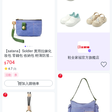
【satana】Soldier 實用拉鍊化
妝包 零錢包 收納包 輕薄防潑水
鞋全家福官方旗艦店
台灣製 SOS1395 - 長春花藍
704
$
4.7
(
3
)
活動
券
加入購物車