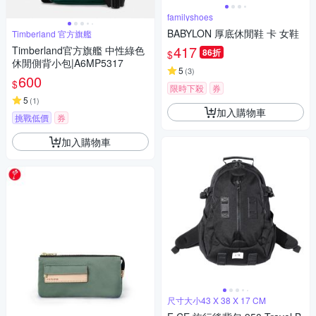
familyshoes
BABYLON 厚底休閒鞋 卡 女鞋
Timberland 官方旗艦
417
Timberland官方旗艦 中性綠色
86折
$
休閒側背小包|A6MP5317
5
(
3
)
600
$
限時下殺
券
5
(
1
)
加入購物車
挑戰低價
券
加入購物車
尺寸大小43 X 38 X 17 CM