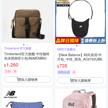
Timberland 官方旗艦
NB官方旗艦店
Timberland官方旗艦 中性咖啡
【New Balance】時尚肩背/半
色休閒側背小包|A6MENBK0
月包_中性_黑色_AC6793UBK
1,260
735
$
$
活動
券
挑戰低價
券
加入購物車
加入購物車