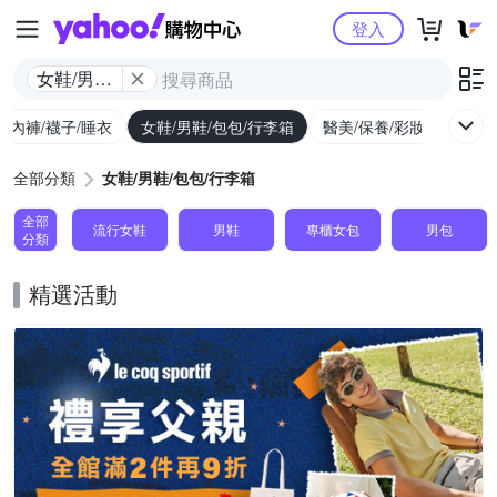
Yahoo購物中心
登入
女鞋/男鞋/
包包/行李
/內褲/襪子/睡衣
女鞋/男鞋/包包/行李箱
醫美/保養/彩妝/香水
箱
全部分類
女鞋/男鞋/包包/行李箱
全部
流行女鞋
男鞋
專櫃女包
男包
分類
精選活動