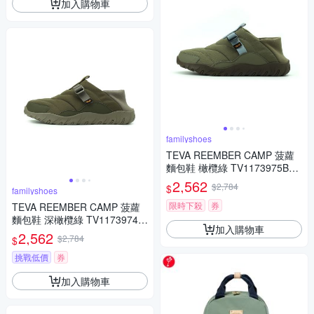
加入購物車
familyshoes
TEVA REEMBER CAMP 菠蘿
麵包鞋 橄欖綠 TV1173975BTO
女鞋
2,562
$2,784
$
familyshoes
限時下殺
券
TEVA REEMBER CAMP 菠蘿
麵包鞋 深橄欖綠 TV1173974D
加入購物車
OL 男鞋
2,562
$2,784
$
挑戰低價
券
加入購物車