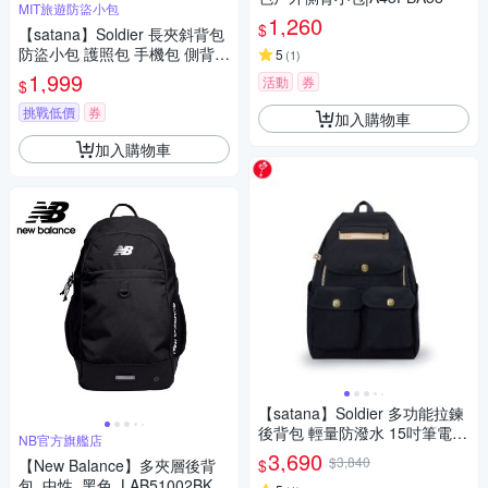
MIT旅遊防盜小包
1,260
$
【satana】Soldier 長夾斜背包
防盜小包 護照包 手機包 側背包
5
(
1
)
6.7吋手機 台灣製 SOS2555 -
1,999
活動
券
$
多色
挑戰低價
券
加入購物車
加入購物車
【satana】Soldier 多功能拉鍊
後背包 輕量防潑水 15吋筆電
NB官方旗艦店
減壓背帶 台灣製 SOS1465 - 亮
3,690
$3,840
$
【New Balance】多夾層後背
黑
包_中性_黑色_LAB51002BK