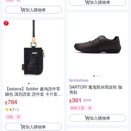
加入購物車
加入購物車
familyshoes
SARTORI 魔鬼氈休閒皮鞋 咖
【satana】Soldier 趣淘證件零
男鞋
錢包 識別證套 證件套 卡片套
361
輕薄防潑水 台灣製 SOS3200
784
$392
$
$
- 亮黑
限時下殺
券
4.7
(
1
)
活動
券
加入購物車
加入購物車