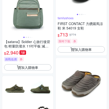
familyshoes
FIRST CONTACT 方鑽羅馬涼
鞋 米 54019 女鞋
713
$774
$
限時下殺
券
【satana】Soldier 心旅行後背
包 輕量防潑水 11吋平板 減壓
加入購物車
止滑背帶 台灣製 SOS2595 - 抹
2,940
7折
$
茶拿鐵
挑戰低價
券
加入購物車