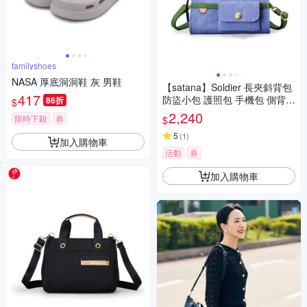
familyshoes
NASA 厚底洞洞鞋 灰 男鞋
【satana】Soldier 長夾斜背包
417
防盜小包 護照包 手機包 側背包
86折
$
6.7吋手機 台灣製 SOS2551 -
2,240
限時下殺
券
$
長春花藍
5
(
1
)
加入購物車
活動
券
加入購物車