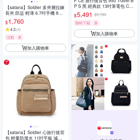
F CE 旅行後背包 950 Travel B
P S 黑 經典款 13吋筆電包 CO
【satana】Soldier 多夾層拉鍊
RDURA FNI30251B0002BLA
長夾 防盜 輕薄 6.7吋手機 8格
5,491
$5,780
$
夾層 台灣製 SOS1725 - 抹茶拿
1,760
$
限時下殺
券
鐵
4.3
(
1
)
加入購物車
活動
券
加入購物車
【satana】Soldier 心旅行後背
包 輕量防潑水 11吋平板 減壓