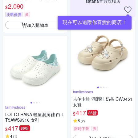
satana官方旗艦店
止滑背帶 台灣製 SOS2595 - 摩
2,090
$
卡慕斯
挑戰低價
券
現在可以追蹤你喜愛的商店！
加入購物車
familyshoes
吉伊卡哇 洞洞鞋 奶茶 CW0451
女鞋
familyshoes
417
86折
$
LOTTO HANA 輕量洞洞鞋 白 L
T5AWS9916 女鞋
5
(
2
)
417
86折
限時下殺
券
$
4
(
1
)