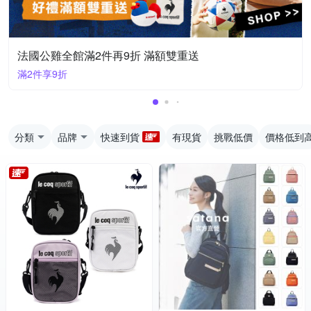
法國公雞全館滿2件再9折 滿額雙重送
滿2件享9折
分類
品牌
快速到貨
有現貨
挑戰低價
價格低到