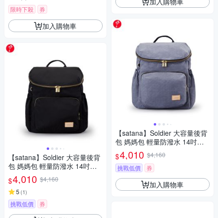
加入購物車
限時下殺
券
加入購物車
【satana】Soldier 大容量後背
包 媽媽包 輕量防潑水 14吋筆
電 減壓 台灣製 SOS3300 - 靜
4,010
$4,160
$
【satana】Soldier 大容量後背
謐灰
包 媽媽包 輕量防潑水 14吋筆
挑戰低價
券
電 減壓背帶 台灣製 SOS3300 -
4,010
$4,160
$
亮黑
加入購物車
5
(
1
)
挑戰低價
券