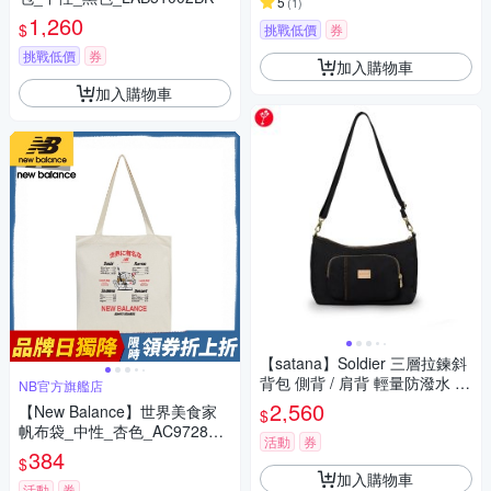
5
(
1
)
1,260
$
挑戰低價
券
挑戰低價
券
加入購物車
加入購物車
【satana】Soldier 三層拉鍊斜
背包 側背 / 肩背 輕量防潑水 9.
NB官方旗艦店
7吋平板 台灣製 SOS3320 - 亮
2,560
【New Balance】世界美食家
$
黑
帆布袋_中性_杏色_AC9728DT
活動
券
RE
384
$
加入購物車
活動
券