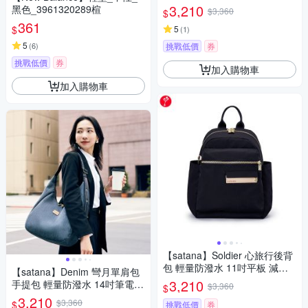
減壓背帶 台灣製 SOS2805 - 亮
3,210
黑色_3961320289楦
$3,360
$
黑
361
$
5
(
1
)
5
(
6
)
挑戰低價
券
挑戰低價
券
加入購物車
加入購物車
【satana】Soldier 心旅行後背
包 輕量防潑水 11吋平板 減壓
【satana】Denim 彎月單肩包
止滑背帶 台灣製 SOS2595 - 亮
3,210
手提包 輕量防潑水 14吋筆電
$3,360
$
黑
台灣製 SDNN0260 - 深丹寧藍
3,210
$3,360
$
挑戰低價
券