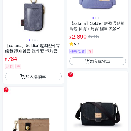
【satana】Soldier 輕盈通勤斜
背包 側背 / 肩背 輕量防潑水 11
吋平板 台灣製 SOS3290 - 長春
2,890
$3,040
$
花藍
5
(
1
)
【satana】Soldier 趣淘證件零
錢包 識別證套 證件套 卡片套
挑戰低價
券
輕薄防潑水 台灣製 SOS3205
784
$
加入購物車
- 靜謐灰
活動
券
加入購物車