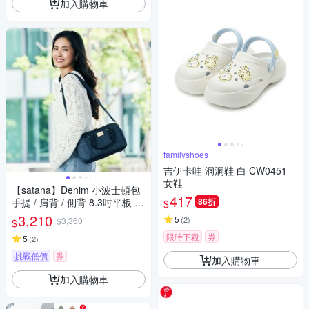
加入購物車
familyshoes
吉伊卡哇 洞洞鞋 白 CW0451
女鞋
【satana】Denim 小波士頓包
417
手提 / 肩背 / 側背 8.3吋平板 台
86折
$
灣製 SDNN0220 - 深丹寧藍
3,210
5
(
2
)
$3,360
$
限時下殺
券
5
(
2
)
挑戰低價
券
加入購物車
加入購物車