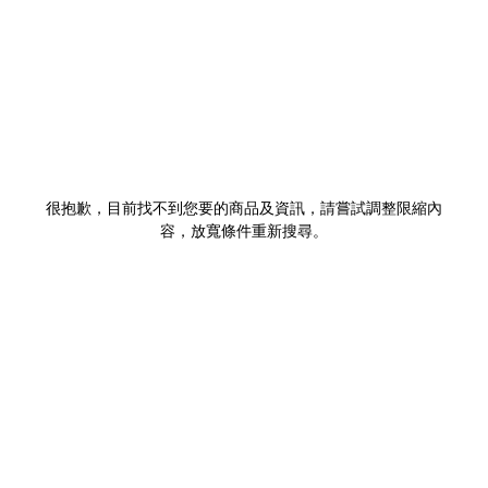
很抱歉，目前找不到您要的商品及資訊，請嘗試調整限縮內
容，放寬條件重新搜尋。