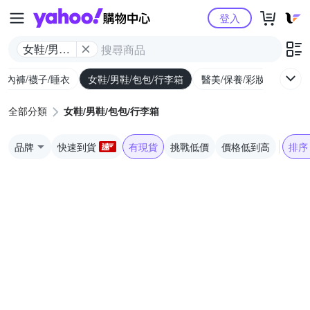
Yahoo購物中心
登入
女鞋/男鞋/
包包/行李
/內褲/襪子/睡衣
女鞋/男鞋/包包/行李箱
醫美/保養/彩妝/香水
箱
全部分類
女鞋/男鞋/包包/行李箱
品牌
快速到貨
有現貨
挑戰低價
價格低到高
排序