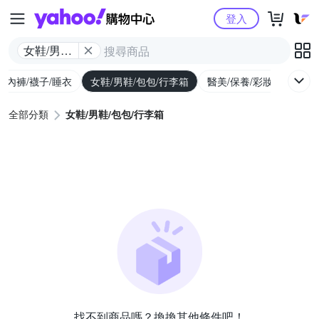
Yahoo購物中心
登入
女鞋/男鞋/
包包/行李
/內褲/襪子/睡衣
女鞋/男鞋/包包/行李箱
醫美/保養/彩妝/香水
箱
全部分類
女鞋/男鞋/包包/行李箱
找不到商品嗎？換換其他條件吧！