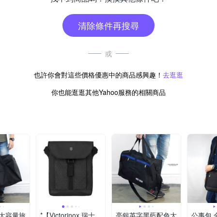
清除條件再搜尋
或
也許你會對這些價格優惠中的商品感興趣！
去逛逛
你也能逛逛其他Yahoo服務的相關商品
大容量旅
*【Victorinox 瑞士
亮銀英字黑藍配色大
公事包 