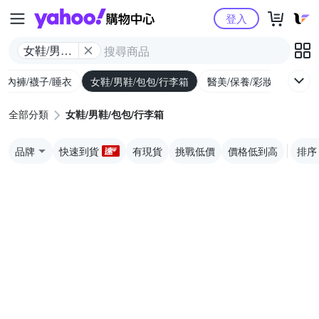
Yahoo購物中心
登入
女鞋/男鞋/
包包/行李
/內褲/襪子/睡衣
女鞋/男鞋/包包/行李箱
醫美/保養/彩妝/香水
箱
全部分類
女鞋/男鞋/包包/行李箱
品牌
快速到貨
有現貨
挑戰低價
價格低到高
排序