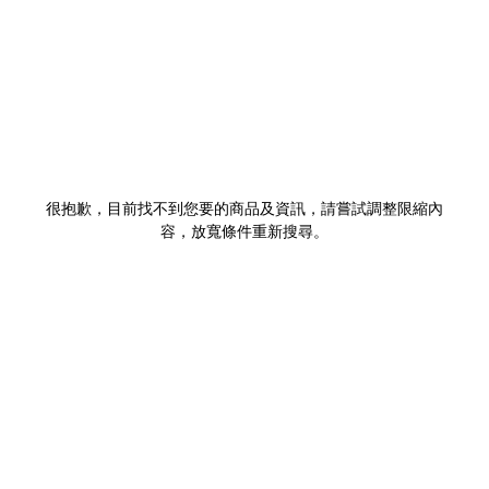
很抱歉，目前找不到您要的商品及資訊，請嘗試調整限縮內
容，放寬條件重新搜尋。