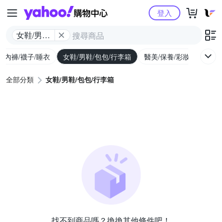
Yahoo購物中心
登入
女鞋/男鞋/
包包/行李
/內褲/襪子/睡衣
女鞋/男鞋/包包/行李箱
醫美/保養/彩妝/香水
箱
全部分類
女鞋/男鞋/包包/行李箱
找不到商品嗎？換換其他條件吧！