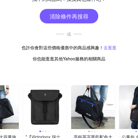
清除條件再搜尋
或
也許你會對這些價格優惠中的商品感興趣！
去逛逛
你也能逛逛其他Yahoo服務的相關商品
大容量旅
*【Victorinox 瑞士
亮銀英字黑藍配色大
公事包 