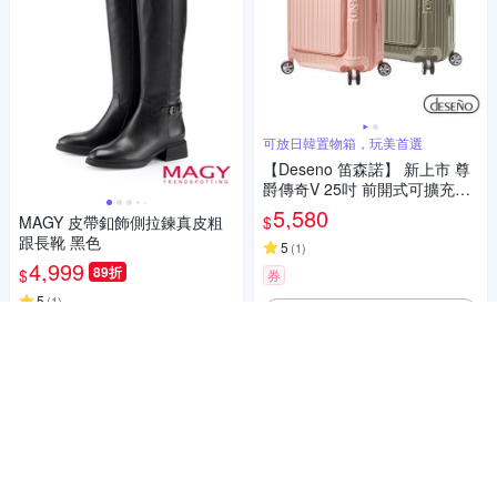
可放日韓置物箱，玩美首選
【Deseno 笛森諾】 新上市 尊
爵傳奇V 25吋 前開式可擴充拉
鍊行李箱(多色任選)★可加購專
5,580
$
MAGY 皮帶釦飾側拉鍊真皮粗
屬箱套★
跟長靴 黑色
5
(
1
)
4,999
89折
$
券
5
(
1
)
加入購物車
限時下殺
券
加入購物車