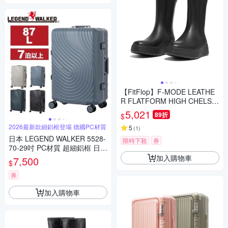
【FitFlop】F-MODE LEATHE
R FLATFORM HIGH CHELSE
A BOOTS全皮革厚底中筒靴-女
5,021
89折
$
(靓黑色)
2026最新款細鋁框登場 德國PC材質
5
(
1
)
日本 LEGEND WALKER 5528-
限時下殺
券
70-29吋 PC材質 超細鋁框 日乃
本輪 行李箱
加入購物車
7,500
$
券
加入購物車