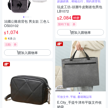
超越經典，輕檢出行，簡約肩背包
玩皮工坊-頭層牛皮郵差包男包
LB1072
2,084
85折
$
法國公雞肩背包 男女款 三色 L
限時下殺
券
OS03102
1,074
加入購物車
$
4.8
(
2
)
活動
券
加入購物車
可放文件, 平板, 書籍雜誌等
E.City_手提牛津布平版文件收
納袋