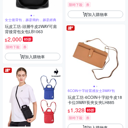
限時下殺
券
加入購物車
女士後背包，越是簡約，越是經典
玩皮工坊-頭層牛皮2WAY可肩
背後背包女包LB1063
2,000
85折
$
限時下殺
券
加入購物車
6COIN十字紋質感女士3WAY包
玩皮工坊-6COIN十字紋牛皮18
卡位3WAY長夾女夾LH885
1,328
85折
$
限時下殺
券
加入購物車