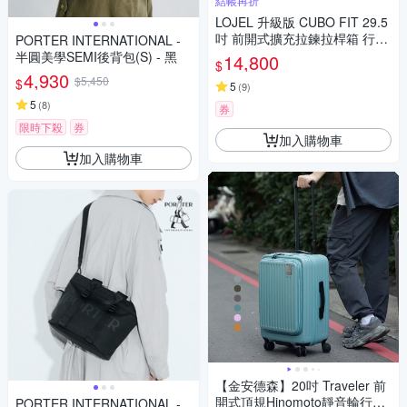
結帳再折
LOJEL 升級版 CUBO FIT 29.5
吋 前開式擴充拉鍊拉桿箱 行李
PORTER INTERNATIONAL -
箱 旅行箱 胖胖箱
半圓美學SEMI後背包(S) - 黑
14,800
$
4,930
$5,450
$
5
(
9
)
5
(
8
)
券
限時下殺
券
加入購物車
加入購物車
【金安德森】20吋 Traveler 前
開式頂規Hinomoto靜音輪行李
PORTER INTERNATIONAL -