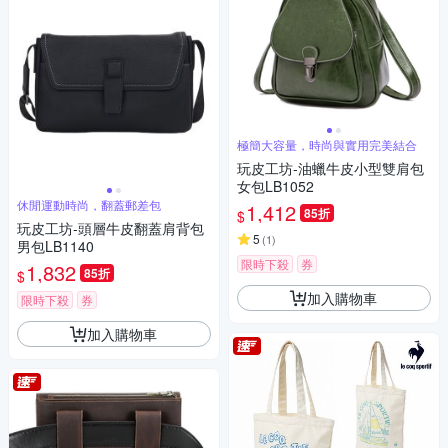
極簡大容量，時尚與實用完美結合
玩皮工坊-油蠟牛皮小型雙肩包
女包LB1052
休閒運動時尚，翻蓋郵差包
1,412
85折
$
玩皮工坊-頭層牛皮翻蓋肩背包
5
(
1
)
男包LB1140
限時下殺
券
1,832
85折
$
加入購物車
限時下殺
券
加入購物車