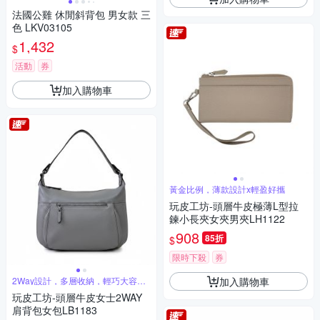
法國公雞 休閒斜背包 男女款 三
色 LKV03105
1,432
$
活動
券
加入購物車
黃金比例，薄款設計x輕盈好攜
玩皮工坊-頭層牛皮極薄L型拉
鍊小長夾女夾男夾LH1122
908
85折
$
限時下殺
券
加入購物車
2Way設計，多層收納，輕巧大容量
女包
玩皮工坊-頭層牛皮女士2WAY
肩背包女包LB1183