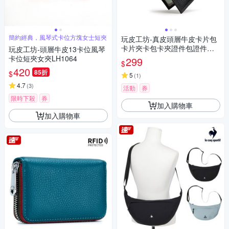
簡約經典，風琴式卡位方塊女士短夾
玩皮工坊-真皮頭層牛皮卡片包
卡片夾卡包卡夾證件包證件夾-
玩皮工坊-頭層牛皮13卡位風琴
CB48
卡位短夾女夾LH1064
299
$
420
85折
$
5
(
1
)
4.7
(
3
)
活動
券
限時下殺
券
加入購物車
加入購物車