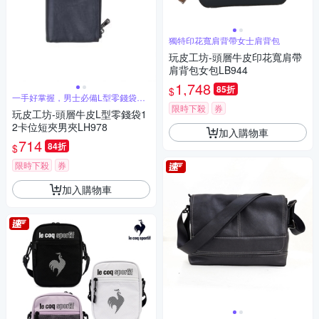
獨特印花寬肩背帶女士肩背包
玩皮工坊-頭層牛皮印花寬肩帶
肩背包女包LB944
1,748
85折
$
一手好掌握，男士必備L型零錢袋短
夾
限時下殺
券
玩皮工坊-頭層牛皮L型零錢袋1
2卡位短夾男夾LH978
加入購物車
714
84折
$
限時下殺
券
加入購物車