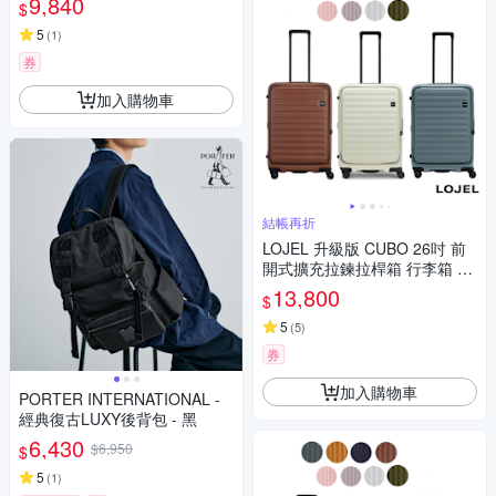
9,840
$
5
(
1
)
券
加入購物車
結帳再折
LOJEL 升級版 CUBO 26吋 前
開式擴充拉鍊拉桿箱 行李箱 旅
行箱
13,800
$
5
(
5
)
券
加入購物車
PORTER INTERNATIONAL -
經典復古LUXY後背包 - 黑
6,430
$6,950
$
5
(
1
)