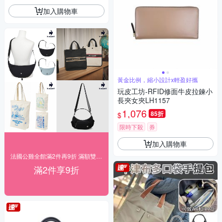
加入購物車
黃金比例，縮小設計x輕盈好攜
玩皮工坊-RFID修面牛皮拉鍊小
長夾女夾LH1157
1,076
85折
$
限時下殺
券
加入購物車
法國公雞全館滿2件再9折 滿額雙重送
滿2件享9折