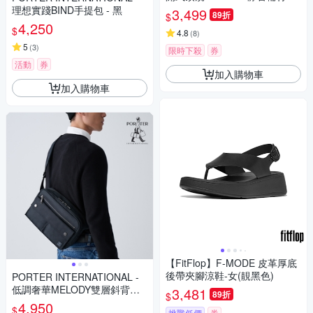
箱-多色任選
理想實踐BIND手提包 - 黑
3,499
89折
$
4,250
$
4.8
(
8
)
5
(
3
)
限時下殺
券
活動
券
加入購物車
加入購物車
【FitFlop】F-MODE 皮革厚底
後帶夾腳涼鞋-女(靚黑色)
PORTER INTERNATIONAL -
低調奢華MELODY雙層斜背包
3,481
89折
$
(M) - 藍
4,950
$
挑戰低價
券