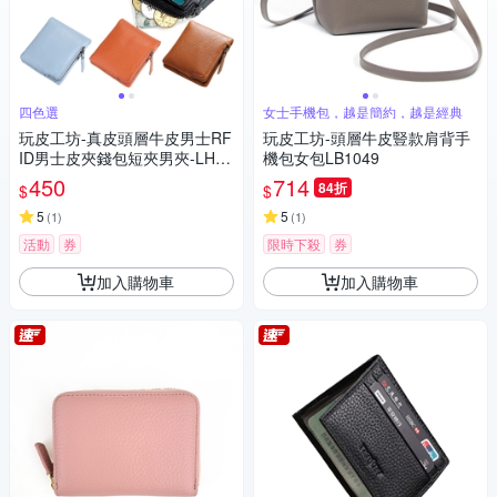
四色選
女士手機包，越是簡約，越是經典
玩皮工坊-真皮頭層牛皮男士RF
玩皮工坊-頭層牛皮豎款肩背手
ID男士皮夾錢包短夾男夾-LH76
機包女包LB1049
7
450
714
84折
$
$
5
5
(
1
)
(
1
)
活動
券
限時下殺
券
加入購物車
加入購物車