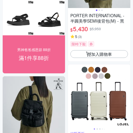
PORTER INTERNATIONAL -
半圓美學SEMI後背包(M) - 黑
5,430
$5,950
$
5
(
3
)
限時下殺
券
男神爸爸感恩節 88折
加入購物車
滿1件享88折