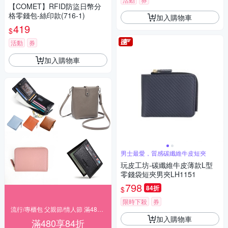
【COMET】RFID防盜日幣分
格零錢包-絲印款(716-1)
加入購物車
419
$
活動
券
加入購物車
男士最愛，質感碳纖維牛皮短夾
玩皮工坊-碳纖維牛皮薄款L型
零錢袋短夾男夾LH1151
798
84折
$
限時下殺
券
流行/專櫃包 父親節/情人節 滿480享84折
加入購物車
滿480享84折