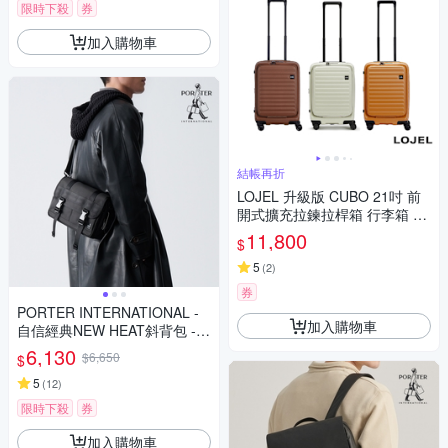
限時下殺
券
加入購物車
結帳再折
LOJEL 升級版 CUBO 21吋 前
開式擴充拉鍊拉桿箱 行李箱 旅
行箱 登機箱
11,800
$
5
(
2
)
券
PORTER INTERNATIONAL -
加入購物車
自信經典NEW HEAT斜背包 -
全黑
6,130
$6,650
$
5
(
12
)
限時下殺
券
加入購物車