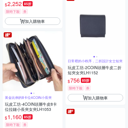
2,252
85折
$
限時下殺
券
加入購物車
日常裡的小秩序，二折設計女士短夾
玩皮工坊-2COIN頭層牛皮二折
短夾女夾LH1152
756
85折
$
限時下殺
券
加入購物車
黃金比例的8卡位4COIN小長夾
玩皮工坊-4COIN頭層牛皮8卡
位拉鏈小長夾女夾LH1053
1,160
85折
$
限時下殺
券