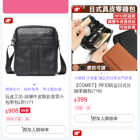
小身材 大容量 滿足您日常出門所需
【COMET】RFID防盜日式分
簡單出行，時尚有型，男士豎款肩背
隔零錢包(716)
包
玩皮工坊-頭層牛皮豎款肩背小
399
$
包男包LB1171
活動
券
908
85折
$
加入購物車
限時下殺
券
加入購物車