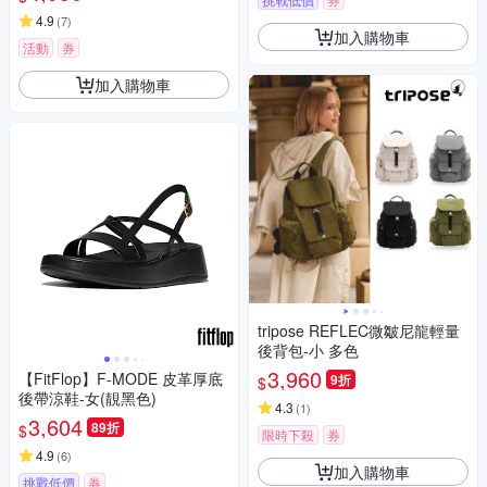
4.9
(
7
)
加入購物車
活動
券
加入購物車
tripose REFLEC微皺尼龍輕量
後背包-小 多色
3,960
【FitFlop】F-MODE 皮革厚底
9折
$
後帶涼鞋-女(靚黑色)
4.3
(
1
)
3,604
89折
$
限時下殺
券
4.9
(
6
)
加入購物車
挑戰低價
券