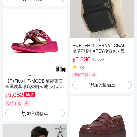
PORTER INTERNATIONAL -
沉著型格HARDY後背包 - 黑
6,330
$6,850
$
5
(
2
)
限時下殺
券
【FitFlop】F-MODE 華麗寶石
加入購物車
金屬皮革厚底夾腳涼鞋-女(紫紅
色)
5,082
88折
$
限時下殺
券
加入購物車