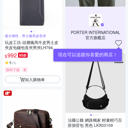
PORTER INTERNATIONAL
復古個性，男士瘋馬皮長夾
官方旗艦店
玩皮工坊-頭層瘋馬牛皮男士皮
夾皮包錢包長夾男夾LH794
992
現在可以追蹤你喜愛的商店！
85折
$
5
(
1
)
限時下殺
券
加入購物車
法國公雞 網路獨家 輕量輕巧百
搭側背包 黑色 LKX03109