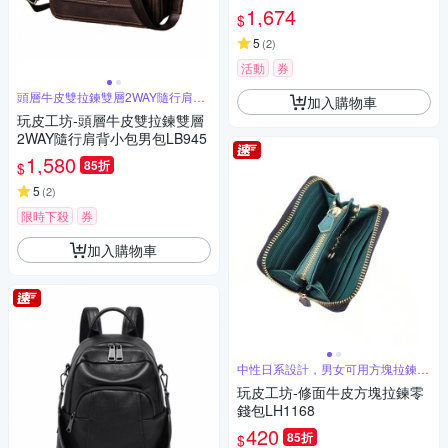
1,674
$
5
(
2
)
活動
券
頭層牛皮雙拉鍊雙層2WAY隨行肩背
加入購物車
包
玩皮工坊-頭層牛皮雙拉鍊雙層
2WAY隨行肩背小包男包LB945
1,580
85折
$
5
(
2
)
限時下殺
券
加入購物車
中性日系設計，男女可用方塊拉鍊零
錢包
玩皮工坊-修面牛皮方塊拉鍊零
錢包LH1168
420
85折
$