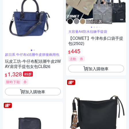
大容量A4防水拉鍊手提袋
【COMET】牛津布多口袋手提
包(2502)
445
$
超日系 牛仔布x頭層牛皮拼接兩用包
活動
券
玩皮工坊-牛仔布配頭層牛皮2W
AY肩背手提包女包CLB26
加入購物車
1,328
85折
$
限時下殺
券
加入購物車