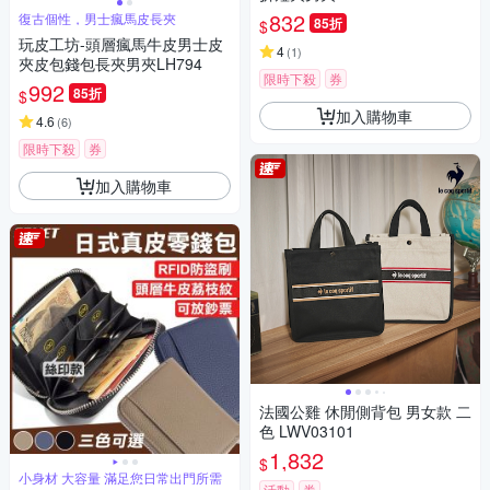
832
復古個性，男士瘋馬皮長夾
85折
$
玩皮工坊-頭層瘋馬牛皮男士皮
4
(
1
)
夾皮包錢包長夾男夾LH794
限時下殺
券
992
85折
$
加入購物車
4.6
(
6
)
限時下殺
券
加入購物車
法國公雞 休閒側背包 男女款 二
色 LWV03101
1,832
$
小身材 大容量 滿足您日常出門所需
活動
券