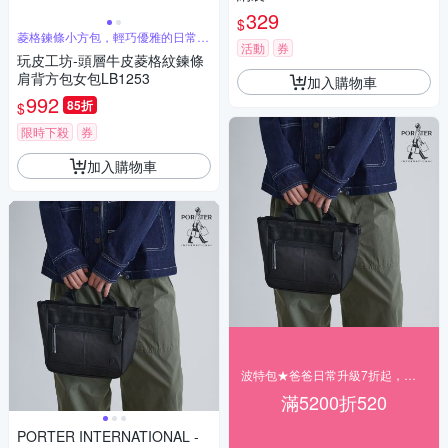
329
$
菱格鍊條小方包，輕巧優雅的日常搭
活動
券
配
玩皮工坊-頭層牛皮菱格紋鍊條
肩背方包女包LB1253
加入購物車
992
85折
$
限時下殺
券
加入購物車
波特包★爸爸日常升級7折起，滿額折$520
滿5200折520
PORTER INTERNATIONAL -