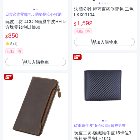
法國公雞 輕巧百搭側背包 二色
日常必備零錢包，防盜刷安心收納
LKX03104
玩皮工坊-4COIN頭層牛皮RFID
1,592
$
方塊零錢包LH860
活動
券
350
$
加入購物車
5
(
4
)
活動
券
加入購物車
碳纖維牛皮15卡位3折短夾男夾
玩皮工坊-碳纖維牛皮15卡位3
折短夾男夾LH1015