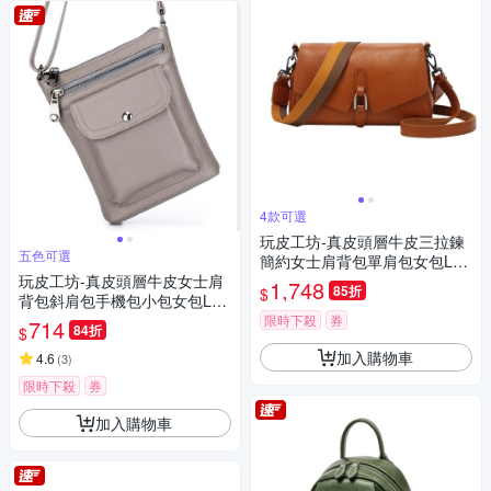
4款可選
玩皮工坊-真皮頭層牛皮三拉鍊
五色可選
簡約女士肩背包單肩包女包LB5
玩皮工坊-真皮頭層牛皮女士肩
57
1,748
85折
$
背包斜肩包手機包小包女包LB8
53
限時下殺
券
714
84折
$
加入購物車
4.6
(
3
)
限時下殺
券
加入購物車