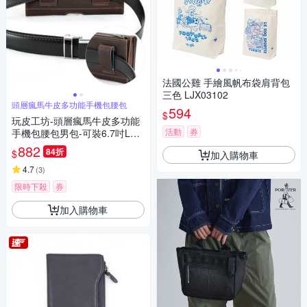
法國公雞 手繪風帆布袋肩背包
三色 LJX03102
頭層瘋馬牛皮多功能手機包腰包
594
$
玩皮工坊-頭層瘋馬牛皮多功能
活動
券
手機包腰包男包-可裝6.7吋LB9
96
882
84折
$
加入購物車
4.7
(
3
)
限時下殺
券
加入購物車