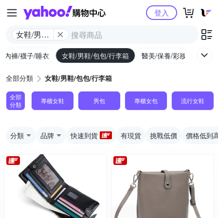
Yahoo購物中心
登入
女鞋/男鞋/
包包/行李
/內褲/襪子/睡衣
女鞋/男鞋/包包/行李箱
醫美/保養/彩妝/香水
箱
全部分類
女鞋/男鞋/包包/行李箱
全部
專櫃女鞋
男包
專櫃女包
流行女鞋
分類
分類
品牌
快速到貨
有現貨
挑戰低價
價格低到