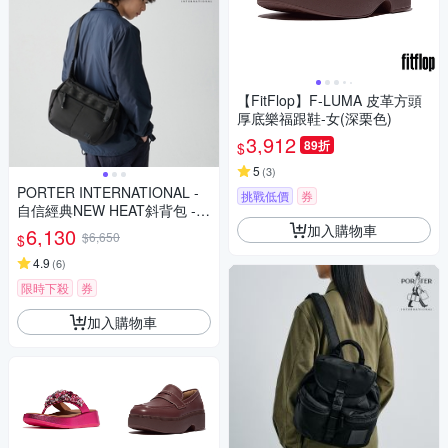
【FitFlop】F-LUMA 皮革方頭
厚底樂福跟鞋-女(深栗色)
3,912
89折
$
5
(
3
)
PORTER INTERNATIONAL -
挑戰低價
券
自信經典NEW HEAT斜背包 -
全黑
加入購物車
6,130
$6,650
$
4.9
(
6
)
限時下殺
券
加入購物車