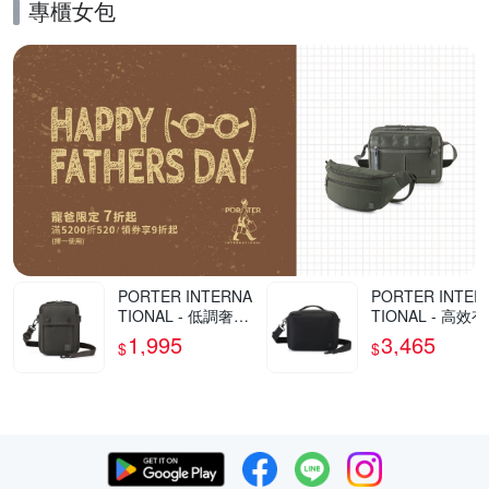
專櫃女包
的優惠推薦活動
PORTER INTERNA
PORTER INTER
TIONAL - 低調奢華
TIONAL - 高效
MELODY腰掛包 - 靜
NOMAD斜背包(L
1,995
3,465
$
$
謐灰
黑