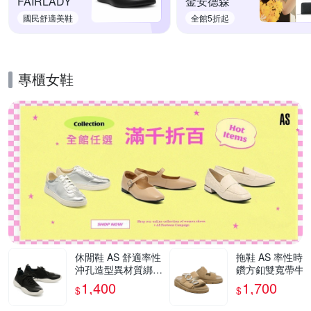
FAIRLADY
金安德森
國民舒適美鞋
全館5折起
專櫃女鞋
的優惠推薦活動
休閒鞋 AS 舒適率性
拖鞋 AS 率性時
沖孔造型異材質綁帶
鑽方釦雙寬帶牛
厚底休閒鞋－黑
厚底拖鞋－咖
1,400
1,700
$
$