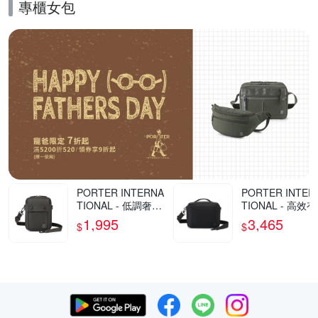
專櫃女包
的優惠推薦活動
PORTER INTERNA
PORTER INTER
TIONAL - 低調奢華
TIONAL - 高效
MELODY腰掛包 - 靜
NOMAD斜背包(L
1,995
3,465
$
$
謐灰
黑