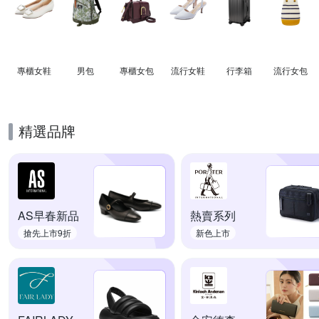
專櫃女鞋
男包
專櫃女包
流行女鞋
行李箱
流行女包
精選品牌
AS早春新品
熱賣系列
搶先上市9折
新色上市