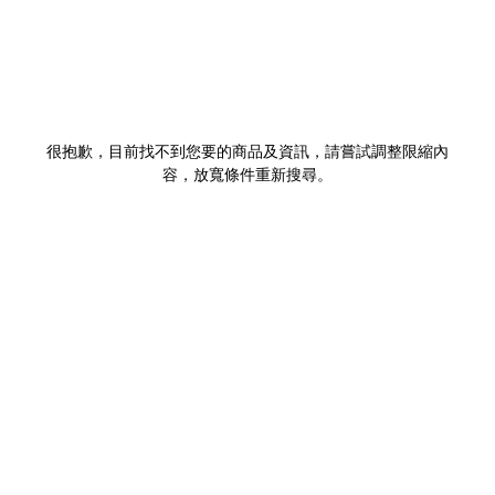
很抱歉，目前找不到您要的商品及資訊，請嘗試調整限縮內
容，放寬條件重新搜尋。