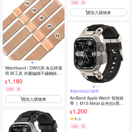
活動
券
加入購物車
補貨中
Watchband / DW代用 各品牌通
用 附工具 米蘭編織不鏽鋼錶帶
玫瑰金
1,180
$
活動
券
專為Ultra設計錶帶
AmBand Apple Watch 智能錶
加入購物車
帶 ❘ M1S Metal 鈦色扣x黑錶
帶 ❘ 49mm - Apple Watch Ultr
1,200
$
a 2 / 1
5
(
3
)
活動
券