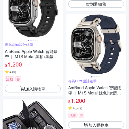
貨到通知我
專為Ultra設計錶帶
AmBand Apple Watch 智能錶
帶 ❘ M1S Metal 黑扣x黑錶帶
❘ 49mm - Apple Watch Ultra 2
1,200
$
/ 1
4
(
5
)
活動
券
專為Ultra設計錶帶
AmBand Apple Watch 智能錶
加入購物車
帶 ❘ M1S Metal 鈦色扣x藍錶
帶 ❘ 49mm - Apple Watch Ultr
1,200
$
a 2 / 1
4.5
(
2
)
活動
券
加入購物車
補貨中