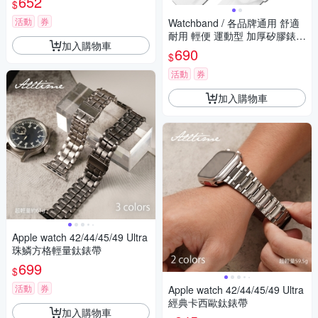
652
$
活動
券
Watchband / 各品牌通用 舒適
耐用 輕便 運動型 加厚矽膠錶
加入購物車
帶-白色
690
$
活動
券
加入購物車
Apple watch 42/44/45/49 Ultra
珠鱗方格輕量鈦錶帶
699
$
活動
券
Apple watch 42/44/45/49 Ultra
經典卡西歐鈦錶帶
加入購物車