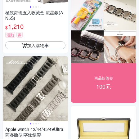
極致鋁現五入收藏盒 流星銀(A
N5S)
1,210
$
活動
券
加入購物車
商品折價券
100元
Apple watch 42/44/45/49Ultra
商睿艙型i字鈦錶帶