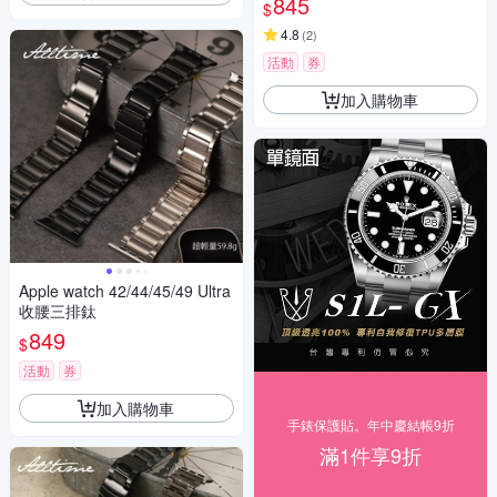
845
$
4.8
(
2
)
活動
券
加入購物車
Apple watch 42/44/45/49 Ultra
收腰三排鈦
849
$
活動
券
加入購物車
手錶保護貼。年中慶結帳9折
滿1件享9折