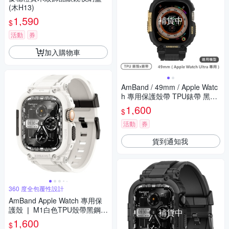
(木H13)
1,590
補貨中
$
活動
券
加入購物車
AmBand / 49mm / Apple Watc
h 專用保護殼帶 TPU錶帶 黑金
色
1,600
$
活動
券
貨到通知我
360 度全包覆性設計
AmBand Apple Watch 專用保
護殼 ❘ M1白色TPU殼帶黑鋼釦
補貨中
❘ 49mm - Apple Watch ultra
1,600
$