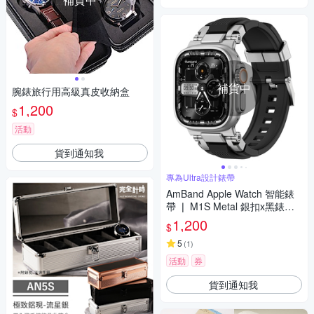
補貨中
腕錶旅行用高級真皮收納盒
1,200
$
活動
貨到通知我
專為Ultra設計錶帶
AmBand Apple Watch 智能錶
帶 ❘ M1S Metal 銀扣x黑錶帶
❘ 49mm - Apple Watch Ultra 2
1,200
$
/ 1
5
(
1
)
活動
券
貨到通知我