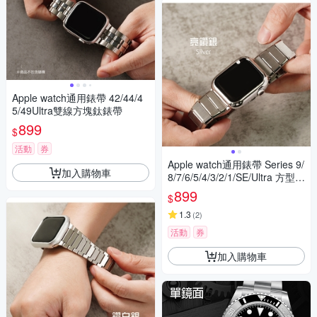
Apple watch通用錶帶 42/44/4
5/49Ultra雙線方塊鈦錶帶
899
$
活動
券
Apple watch通用錶帶 Series 9/
加入購物車
8/7/6/5/4/3/2/1/SE/Ultra 方型磚
磨砂切角鈦錶帶
899
$
1.3
(
2
)
活動
券
加入購物車