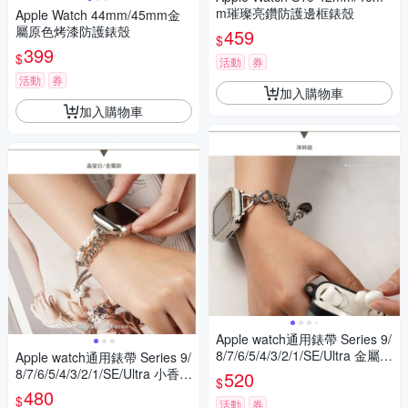
m璀璨亮鑽防護邊框錶殼
Apple Watch 44mm/45mm金
屬原色烤漆防護錶殼
459
$
399
$
活動
券
活動
券
加入購物車
加入購物車
Apple watch通用錶帶 Series 9/
8/7/6/5/4/3/2/1/SE/Ultra 金屬扭
Apple watch通用錶帶 Series 9/
圈浪漫愛心墜飾錶帶
8/7/6/5/4/3/2/1/SE/Ultra 小香皮
520
$
革拼接珍珠飾品錶帶
480
$
活動
券