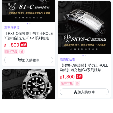
高亮度貼膜
【RX8-C保護膜】勞力士ROLE
X(錶扣補充包)G1-1系列腕錶、
手錶貼膜
1,800
9折
$
限時下殺
券
高亮度貼膜
加入購物車
【RX8-C保護膜】勞力士ROLE
X(錶扣補充包)G3系列腕錶、手
錶貼膜
1,800
9折
$
限時下殺
券
加入購物車