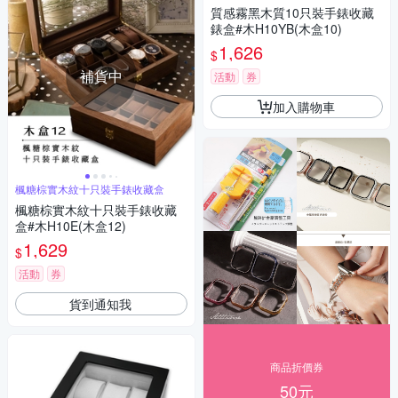
質感霧黑木質10只裝手錶收藏
錶盒#木H10YB(木盒10)
1,626
$
補貨中
活動
券
加入購物車
楓糖棕實木紋十只裝手錶收藏盒
楓糖棕實木紋十只裝手錶收藏
盒#木H10E(木盒12)
1,629
$
活動
券
貨到通知我
商品折價券
50元