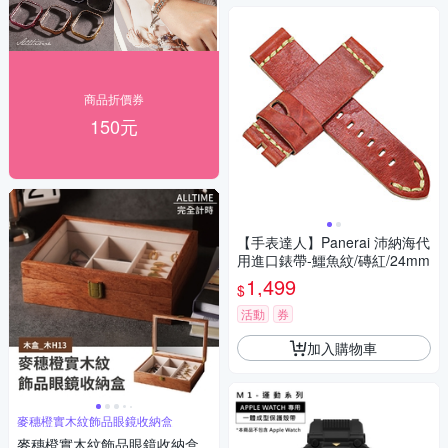
商品折價券
150元
【手表達人】Panerai 沛納海代
用進口錶帶-鱷魚紋/磚紅/24mm
1,499
$
活動
券
加入購物車
麥穗橙實木紋飾品眼鏡收納盒
麥穗橙實木紋飾品眼鏡收納盒