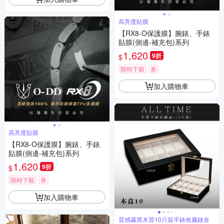
高亮度貼膜
【RX8-O保護膜】腕錶、手錶
貼膜(側邊-補充包)系列
1,620
9折
$
限時下殺
券
加入購物車
高亮度貼膜
【RX8-O保護膜】腕錶、手錶
貼膜(側邊-補充包)系列
1,620
9折
$
限時下殺
券
加入購物車
質感霧黑木質10只裝手錶收藏錶盒