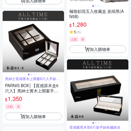
加入購物車
極致鋁現五入收藏盒 炭殞黑(A
N5B)
1,280
$
5
(
1
)
活動
券
加入購物車
黑紳士質感實木上開窗6只入手錶收
藏盒
PARNIS BOX│【質感原木盒6
只入】黑紳士實木上開窗手錶
收藏盒(木盒01-2)
1,350
$
活動
券
加入購物車
質感霧黑木質6只裝手錶收藏錶盒