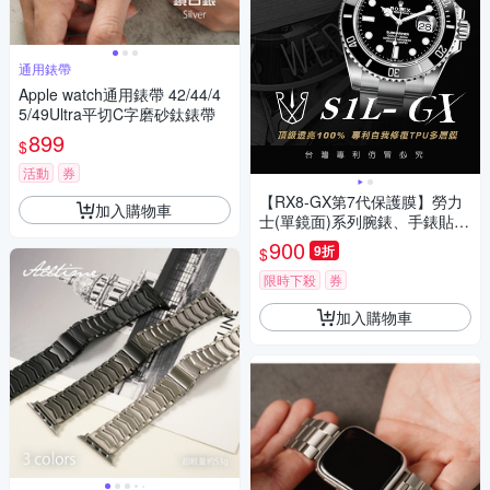
通用錶帶
Apple watch通用錶帶 42/44/4
5/49Ultra平切C字磨砂鈦錶帶
899
$
活動
券
【RX8-GX第7代保護膜】勞力
加入購物車
士(單鏡面)系列腕錶、手錶貼膜
(不含手錶)
900
9折
$
限時下殺
券
加入購物車