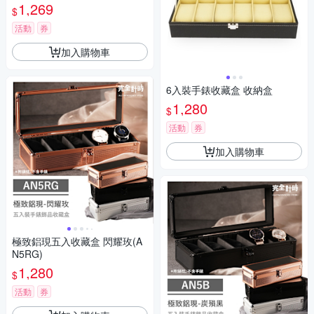
1,269
$
活動
券
加入購物車
6入裝手錶收藏盒 收納盒
1,280
$
活動
券
加入購物車
極致鋁現五入收藏盒 閃耀玫(A
N5RG)
1,280
$
活動
券