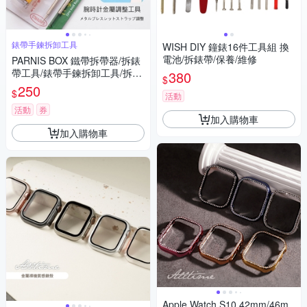
錶帶手鍊拆卸工具
WISH DIY 鐘錶16件工具組 換
電池/拆錶帶/保養/維修
PARNIS BOX 鐵帶拆帶器/拆錶
帶工具/錶帶手鍊拆卸工具/拆帶
380
$
器/單售 維修手錶DIY #工具02
250
$
活動
活動
券
加入購物車
加入購物車
Apple Watch S10 42mm/46m