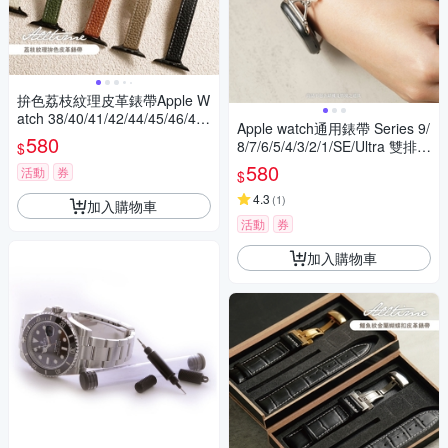
拚色荔枝紋理皮革錶帶Apple W
atch 38/40/41/42/44/45/46/49
Apple watch通用錶帶 Series 9/
mm
580
8/7/6/5/4/3/2/1/SE/Ultra 雙排小
$
巧珍珠飾品錶帶
580
活動
券
$
4.3
(
1
)
加入購物車
活動
券
加入購物車