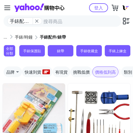
Yahoo購物中心
登入
手錶配件/
錶帶
手錶/時鐘
手錶配件/錶帶
全部
手錶保護貼
錶帶
手錶收藏盒
手錶上鍊盒
分類
品牌
快速到貨
有現貨
挑戰低價
價格低到高
類別