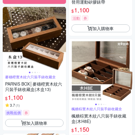
替用運動矽膠錶帶
1,100
$
活動
券
加入購物車
麥穗橙實木紋六只裝手錶收藏盒
PARNIS BOX│麥穗橙實木紋六
只裝手錶收藏盒(木盒13)
1,100
$
3.7
(
1
)
楓糖棕實木紋八只裝手錶收藏盒
挑戰低價
券
楓糖棕實木紋八只裝手錶收藏
盒(木H8E)
加入購物車
1,150
$