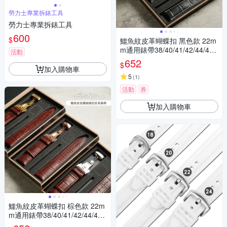
勞力士專業拆錶工具
勞力士專業拆錶工具
600
$
鱷魚紋皮革蝴蝶扣 黑色款 22m
m通用錶帶38/40/41/42/44/45/
活動
49 Apple watch
652
$
加入購物車
5
(
1
)
活動
券
加入購物車
鱷魚紋皮革蝴蝶扣 棕色款 22m
m通用錶帶38/40/41/42/44/45/
49 Apple watch