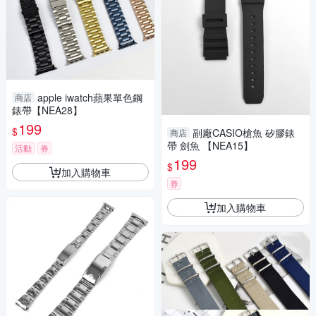
apple iwatch蘋果單色鋼
商店
錶帶【NEA28】
199
$
副廠CASIO槍魚 矽膠錶
商店
帶 劍魚 【NEA15】
活動
券
199
$
加入購物車
券
加入購物車