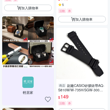
5
加入購物車
活動
券
加入購物車
副廠CASIO矽膠錶帶AQ-
商店
S810W/W-735H/SGW-300
輕居家
【NEA36】
149
$
活動
券