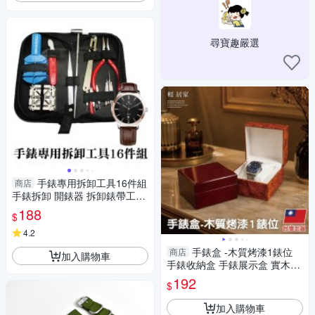
尋寶趣嚴選
手錶專用拆卸工具16件組
商店
手錶拆卸 開錶器 拆卸錶帶工具
拆錶帶器 修錶 錶帶調節-輕居
188
$
家8096
4.2
手錶盒 -木質烤漆1錶位
商店
加入購物車
手錶收納盒 手錶展示盒 實木錶
盒-輕居家8992
192
$
加入購物車