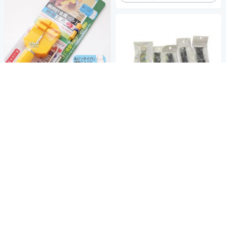
錶帶手鍊拆卸工具
PARNIS BOX 鐵帶拆帶器/拆錶
帶工具/錶帶手鍊拆卸工具/拆帶
智能手錶錶帶 牛仔皮革/
商店
器/單售 維修手錶DIY #工具02
250
$
橡膠錶帶
250
活動
券
$
加入購物車
加入購物車