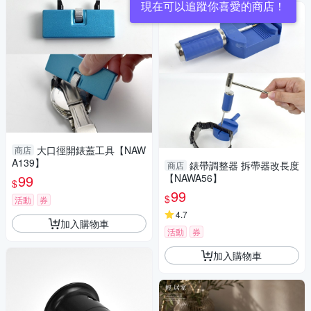
現在可以追蹤你喜愛的商店！
大口徑開錶蓋工具【NAW
商店
A139】
錶帶調整器 拆帶器改長度
商店
99
【NAWA56】
$
99
$
活動
券
4.7
加入購物車
活動
券
加入購物車