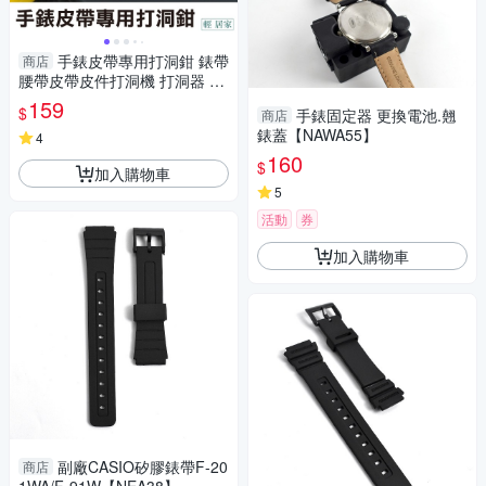
手錶皮帶專用打洞鉗 錶帶
商店
腰帶皮帶皮件打洞機 打洞器 打
洞鉗子 打孔鉗子 雞眼鉗-輕居
159
$
手錶固定器 更換電池.翹
商店
家8098
錶蓋【NAWA55】
4
160
$
加入購物車
5
活動
券
加入購物車
副廠CASIO矽膠錶帶F-20
商店