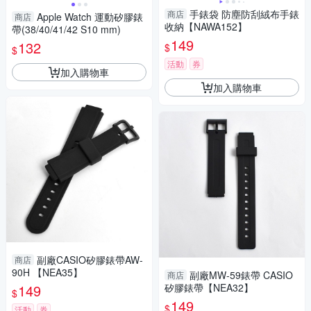
手錶袋 防塵防刮絨布手錶
商店
Apple Watch 運動矽膠錶
商店
收納【NAWA152】
帶(38/40/41/42 S10 mm)
149
132
$
$
活動
券
加入購物車
加入購物車
副廠CASIO矽膠錶帶AW-
商店
90H 【NEA35】
副廠MW-59錶帶 CASIO
商店
149
矽膠錶帶【NEA32】
$
149
$
活動
券