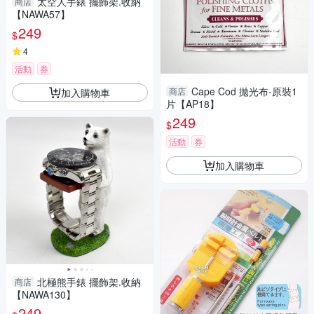
太空人手錶 擺飾架.收納
商店
【NAWA57】
249
$
4
活動
券
Cape Cod 拋光布-原裝1
商店
加入購物車
片【AP18】
249
$
活動
券
加入購物車
北極熊手錶 擺飾架.收納
商店
【NAWA130】
249