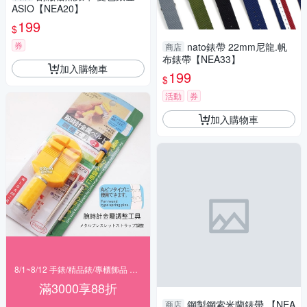
ASIO【NEA20】
199
$
券
nato錶帶 22mm尼龍.帆
商店
布錶帶【NEA33】
加入購物車
199
$
活動
券
加入購物車
8/1~8/12 手錶/精品錶/專櫃飾品 指定商品滿$3000享88折
滿3000享88折
鋼製鋼索米蘭錶帶 【NEA
商店