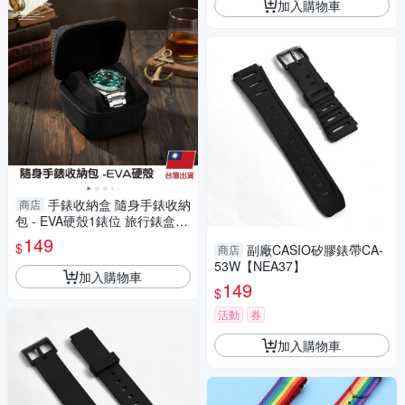
加入購物車
手錶收納盒 隨身手錶收納
商店
包 - EVA硬殼1錶位 旅行錶盒
手錶收納 收納錶盒-輕居家891
149
$
副廠CASIO矽膠錶帶CA-
商店
3
53W【NEA37】
加入購物車
149
$
活動
券
加入購物車