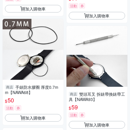
活動
券
加入購物車
加入購物車
手錶防水膠圈 厚度0.7m
商店
m【NAWA68】
雙頭耳叉 拆錶帶換錶帶工
商店
50
具【NAWA93】
$
59
$
活動
券
活動
券
加入購物車
加入購物車