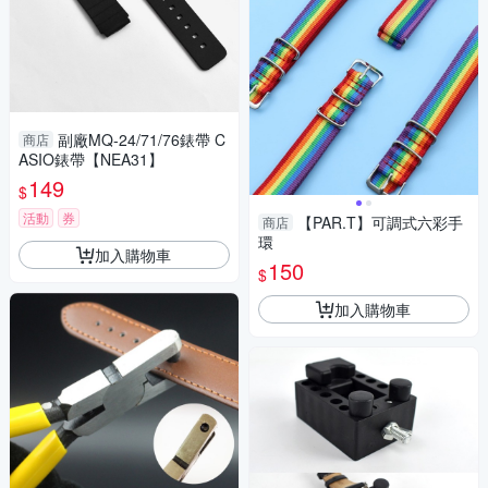
副廠MQ-24/71/76錶帶 C
商店
ASIO錶帶【NEA31】
149
$
活動
券
【PAR.T】可調式六彩手
商店
環
加入購物車
150
$
加入購物車