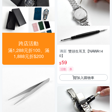
跨店活動
滿1,288元折100、滿
雙頭生耳叉【NAWA14
商店
1,888元折$200
0】
59
$
活動
券
加入購物車