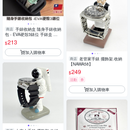
手錶收納盒 隨身手錶收納
商店
包 - EVA硬殼3錶位 手錶盒 攜
帶式錶盒 手錶收納 -輕居家891
213
$
5
加入購物車
老管家手錶 擺飾架.收納
商店
【NAWA58】
249
$
活動
券
加入購物車