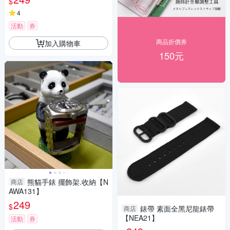
$
4
活動
券
商品折價券
加入購物車
150元
熊貓手錶 擺飾架.收納【N
商店
AWA131】
249
$
錶帶 素面全黑尼龍錶帶
商店
【NEA21】
活動
券