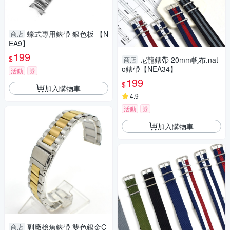
蠔式專用錶帶 銀色板 【N
商店
EA9】
199
$
尼龍錶帶 20mm帆布.nat
商店
o錶帶【NEA34】
活動
券
199
$
加入購物車
4.9
活動
券
加入購物車
副廠槍魚錶帶 雙色銀金C
商店