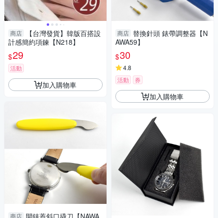
【台灣發貨】韓版百搭設
替換針頭 錶帶調整器【N
商店
商店
計感簡約項鍊【N218】
AWA59】
29
30
$
$
4.8
活動
活動
券
加入購物車
加入購物車
開錶蓋斜口撬刀【NAWA
商店