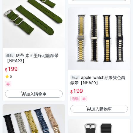
錶帶 素面墨綠尼龍錶帶
商店
【NEA23】
199
$
5
apple iwatch蘋果雙色鋼
商店
錶帶【NEA29】
券
199
$
加入購物車
活動
券
加入購物車