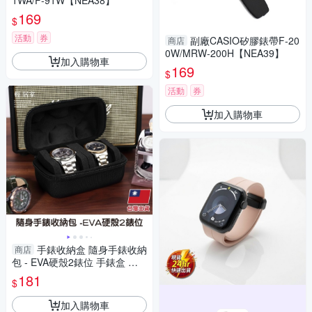
1WA/F-91W【NEA38】
169
$
活動
券
副廠CASIO矽膠錶帶F-20
商店
0W/MRW-200H【NEA39】
加入購物車
169
$
活動
券
加入購物車
手錶收納盒 隨身手錶收納
商店
包 - EVA硬殼2錶位 手錶盒 攜
帶式錶盒 手錶收納 -輕居家891
181
$
4
加入購物車