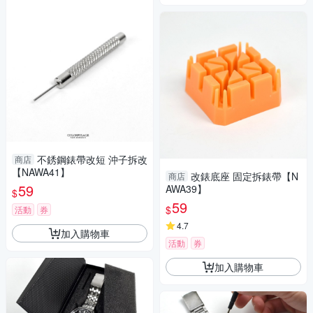
不銹鋼錶帶改短 沖子拆改
商店
【NAWA41】
改錶底座 固定拆錶帶【N
商店
59
AWA39】
$
59
$
活動
券
4.7
加入購物車
活動
券
加入購物車