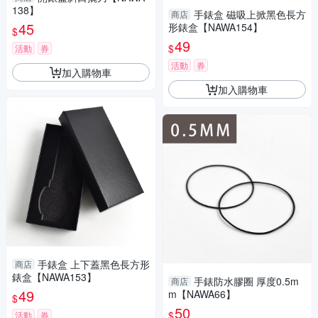
138】
手錶盒 磁吸上掀黑色長方
商店
45
形錶盒【NAWA154】
$
49
$
活動
券
活動
券
加入購物車
加入購物車
手錶盒 上下蓋黑色長方形
商店
錶盒【NAWA153】
手錶防水膠圈 厚度0.5m
商店
49
m【NAWA66】
$
50
$
活動
券