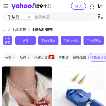
Yahoo購物中心
登入
手錶配件/
錶帶
手錶/時鐘
手錶配件/錶帶
全部
錶帶
手錶收藏盒
手錶上鍊盒
手錶保護貼
分類
分類
品牌
快速到貨
有現貨
挑戰低價
價格低到