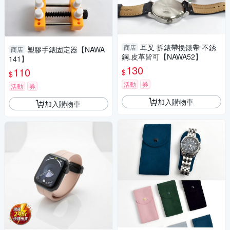
耳叉 拆錶帶換錶帶 不銹
商店
塑膠手錶固定器【NAWA
商店
鋼.皮革皆可【NAWA52】
141】
130
110
$
$
活動
券
活動
券
加入購物車
加入購物車