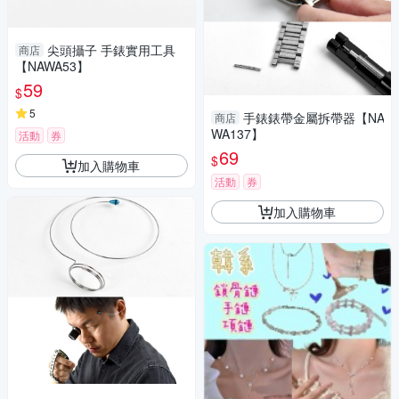
尖頭攝子 手錶實用工具
商店
【NAWA53】
59
$
5
手錶錶帶金屬拆帶器【NA
商店
WA137】
活動
券
69
$
加入購物車
活動
券
加入購物車