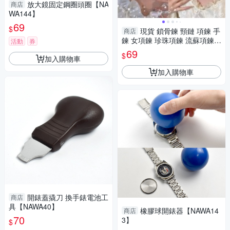
放大鏡固定鋼圈頭圈【NA
商店
WA144】
69
$
現貨 鎖骨鍊 頸鏈 項鍊 手
商店
鍊 女項鍊 珍珠項鍊 流蘇項鍊
活動
券
鈦鋼項鍊 百搭項鏈 造型項鍊 領
69
$
加入購物車
口鍊
加入購物車
開錶蓋撬刀 換手錶電池工
商店
具【NAWA40】
橡膠球開錶器【NAWA14
商店
70
3】
$