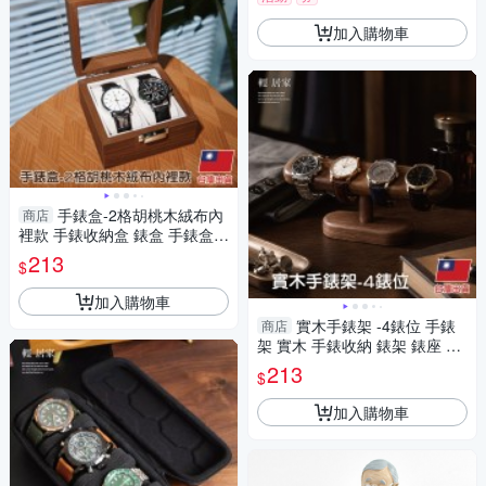
加入購物車
手錶盒-2格胡桃木絨布內
商店
裡款 手錶收納盒 錶盒 手錶盒
手錶收納-輕居家8799
213
$
加入購物車
實木手錶架 -4錶位 手錶
商店
架 實木 手錶收納 錶架 錶座 手
錶展示架-輕居家8982
213
$
加入購物車