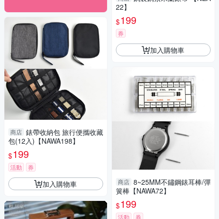
22】
199
$
券
加入購物車
錶帶收納包 旅行便攜收藏
商店
包(12入)【NAWA198】
199
$
活動
券
8~25MM不鏽鋼錶耳棒/彈
商店
加入購物車
簧棒【NAWA72】
199
$
活動
券