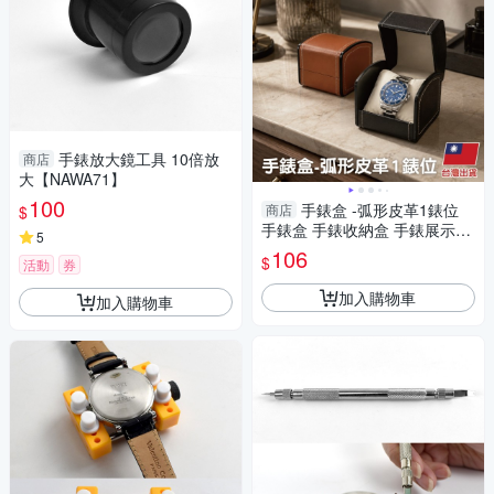
手錶放大鏡工具 10倍放
商店
大【NAWA71】
100
手錶盒 -弧形皮革1錶位
商店
$
手錶盒 手錶收納盒 手錶展示盒
5
手錶收藏盒-輕居家8993
106
$
活動
券
加入購物車
加入購物車