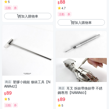
88
5
$
活動
券
4.7
活動
券
加入購物車
加入購物車
塑膠小鐵鎚 修錶工具【N
商店
AWA42】
耳叉 拆錶帶換錶帶 不銹
商店
89
鋼專用【NAWA60】
$
89
5
$
活動
券
5