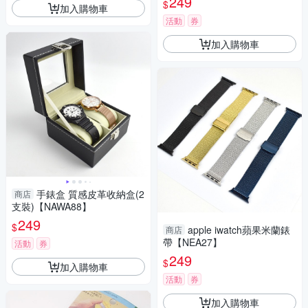
249
$
加入購物車
活動
券
加入購物車
手錶盒 質感皮革收納盒(2
商店
支裝)【NAWA88】
249
$
apple iwatch蘋果米蘭錶
商店
帶【NEA27】
活動
券
249
$
加入購物車
活動
券
加入購物車