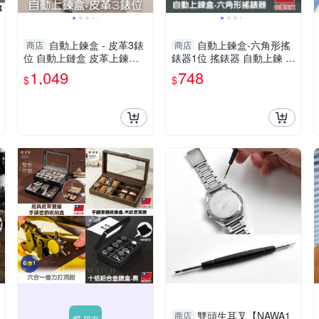
自動上鍊盒 - 皮革3錶
自動上鍊盒-六角形搖
商店
商店
位 自動上鏈盒 皮革上鍊盒
錶器1位 搖錶器 自動上鍊 自
機械錶盒 搖錶器 轉錶盒 -輕
動上鏈 手錶盒-輕居家8832
1,049
748
$
$
居家8904
雙頭生耳叉【NAWA1
商店