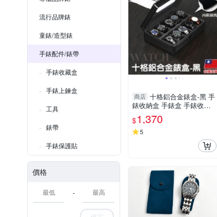
流行品牌錶
童錶/造型錶
手錶配件/錶帶
手錶收藏盒
手錶上鍊盒
十格鋁合金錶盒-黑 手
商店
錶收納盒 手錶盒 手錶收藏
工具
盒 手錶架 展示盒-輕居家85
1,370
$
38
錶帶
5
手錶保護貼
價格
-
確定