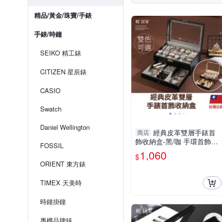
精品/黃金/珠寶/手錶
手錶/時鐘
SEIKO 精工錶
CITIZEN 星辰錶
CASIO
Swatch
Daniel Wellington
經典皮革雙層手錶首
商店
飾收納盒-黑/咖 手環首飾收
FOSSIL
納盒 項鍊珠寶盒 情侶對錶
1,060
$
盒 展示盒-輕居家2015
ORIENT 東方錶
TIMEX 天美時
時鐘掛鐘
專櫃品牌錶