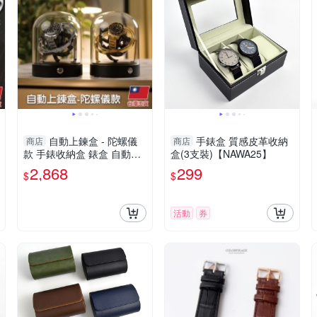
自動上鍊盒 - 陀螺儀
手錶盒 質感皮革收納
商店
商店
款 手錶收納盒 錶盒 自動上
盒(3支裝)【NAWA25】
鏈盒 手錶收納 自動上鍊機-
2,868
299
$
$
輕居家8920
活動
券