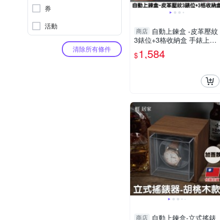
券
活動
自動上鍊盒 -皮革壓紋
商店
3錶位+3格收納盒 手錶上鍊
盒 轉錶器 機械錶盒-輕居家
清除所有條件
1,584
$
8774
自動上鍊盒-立式搖錶
商店