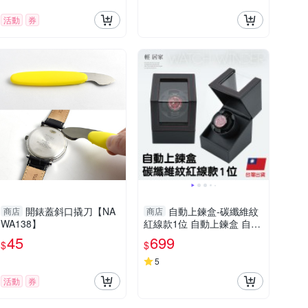
活動
券
開錶蓋斜口撬刀【NA
自動上鍊盒-碳纖維紋
商店
商店
WA138】
紅線款1位 自動上鍊盒 自動
上鍊錶盒 搖錶器-輕居家869
45
699
$
$
3
5
活動
券