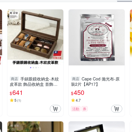
手錶眼鏡收納盒-木紋
Cape Cod 拋光布-原
商店
商店
皮革款 飾品收納盒 首飾盒
裝2片【AP17】
飾品盒 手飾盒-輕居家8786
641
450
$
$
5
4.7
(
1
)
活動
券