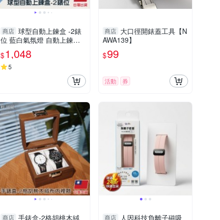
球型自動上鍊盒 -2錶
大口徑開錶蓋工具【N
商店
商店
位 藍白氣氛燈 自動上鍊盒
AWA139】
自動上鍊錶盒 搖錶器-輕居
1,048
99
$
$
家8694
5
活動
券
手錶盒-2格胡桃木絨
人因科技負離子磁吸
商店
商店