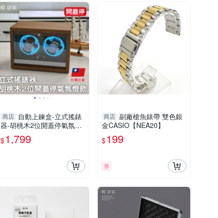
自動上鍊盒-立式搖錶
副廠槍魚錶帶 雙色銀
商店
商店
器-胡桃木2位開蓋停氣氛燈
金CASIO【NEA20】
款 自動上鍊 上鏈盒 搖錶器-
1,799
199
$
$
輕居家8605
券