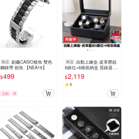
副廠CASIO槍魚 雙色
自動上鍊盒-皮革壓紋
商店
商店
鋼錶帶 劍魚 【NEA16】
6錶位+6格收納盒 晃錶器 全
自動搖錶器 搖錶器-輕居家8
499
2,119
$
$
775
5
活動
券