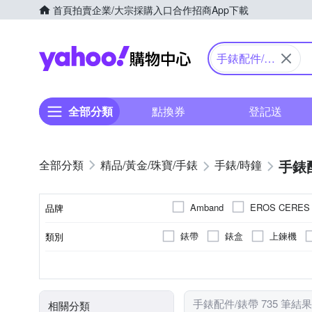
首頁
拍賣
企業/大宗採購入口
合作招商
App下載
Yahoo購物中心
手錶配件/錶
帶
全部分類
點換券
登記送
手錶
精品/黃金/珠寶/手錶
手錶/時鐘
Amband
EROS CERES
品牌
錶帶
錶盒
上鍊機
類別
品牌名稱
男錶
黑色系
石英錶
合金
黑色系
鍊帶錶帶
對錶
不鏽鋼
銀色系
電子錶
銀色系
木頭錶帶
女錶
皮革
藍色
機械
液晶
使用族群
錶帶顏色
機芯類型
錶殼材質
錶盤顏色
錶帶材質
玫瑰金色系
綠色系
紅色系
手錶配件/錶帶 735 筆結果
相關分類