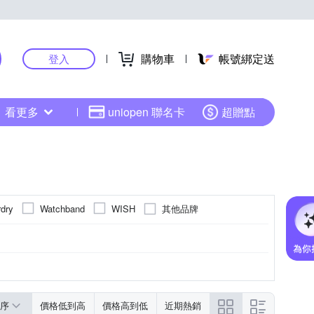
購物車
帳號綁定送
登入
看更多
uniopen 聯名卡
超贈點
其他品牌
dry
Watchband
WISH
色系
色系
灰色系
橘色系
卡其色系
灰色系
玫瑰金色系
橘色系
更多
更多
序
價格低到高
價格高到低
近期熱銷