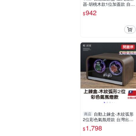
器-胡桃木款1位加蓋款 自動
上鍊盒 轉錶盒 搖錶器-輕居
942
$
家8578
自動上鍊盒-木紋弧形
商店
2位彩色氣氛燈款 台灣出貨
開立發票 自動上鍊盒 手錶
1,798
$
收納 搖錶器-輕居家8886