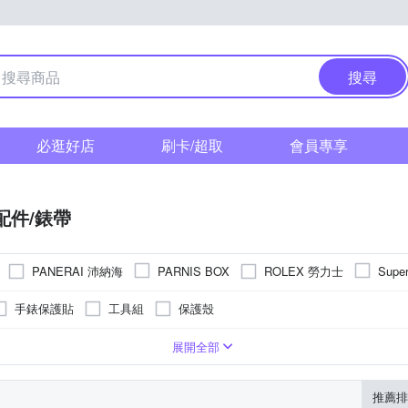
搜尋
必逛好店
刷卡/超取
會員專享
配件/錶帶
PANERAI 沛納海
ROLEX 勞力士
PARNIS BOX
Super
手錶保護貼
工具組
保護殼
系
錶
顯示/數位顯示
帆布錶帶
兒童錶
塑膠
透明
木頭
橡膠/塑膠/矽膠/樹脂錶帶
白色系
白色系
樹脂
咖啡色系
咖啡色系
碳纖維
皮革錶帶
金色系
藍色系
橡膠
多色系
金色系
綠
多
展開全部
推薦排