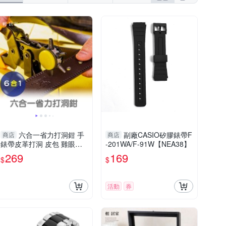
六合一省力打洞鉗 手
副廠CASIO矽膠錶帶F
商店
商店
錶帶皮革打洞 皮包 雞眼鉗
-201WA/F-91W【NEA38】
雞眼釘 打孔機打孔器 打洞
269
169
$
$
機打洞器-輕居家8430
活動
券