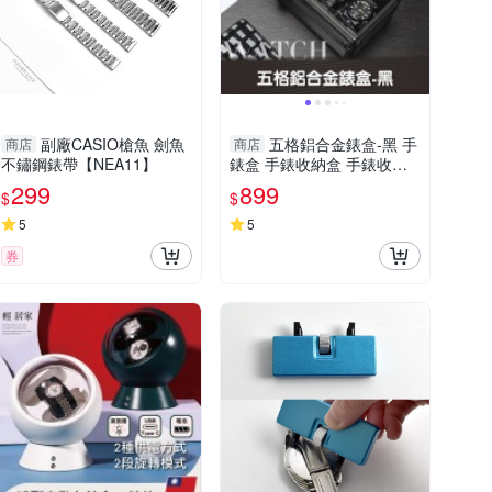
副廠CASIO槍魚 劍魚
五格鋁合金錶盒-黑 手
商店
商店
不鏽鋼錶帶【NEA11】
錶盒 手錶收納盒 手錶收藏
盒 手錶展示盒 手錶陳列盒-
299
899
$
$
輕居家8505
5
5
券