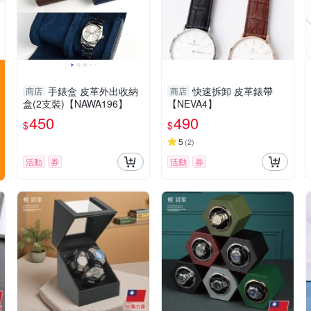
手錶盒 皮革外出收納
快速拆卸 皮革錶帶
商店
商店
盒(2支裝)【NAWA196】
【NEVA4】
450
490
$
$
5
(
2
)
活動
券
活動
券