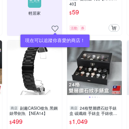
40】
59
$
輕居家
活動
券
現在可以追蹤你喜愛的商店！
副廠CASIO槍魚 黑鋼
24格雙層鑽石紋手錶
商店
商店
錶帶劍魚 【NEA14】
盒 碳纖維 手錶盒 手錶收納
盒 展示盒-輕居家8621
499
1,049
$
$