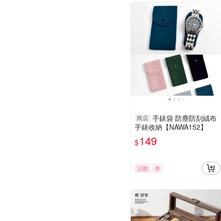
手錶袋 防塵防刮絨布
商店
手錶收納【NAWA152】
149
$
活動
券