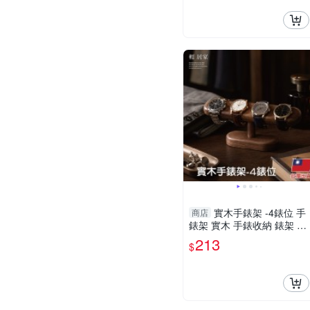
實木手錶架 -4錶位 手
商店
錶架 實木 手錶收納 錶架 錶
座 手錶展示架-輕居家8982
213
$