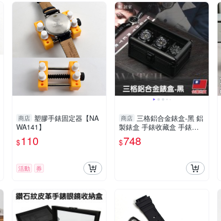
塑膠手錶固定器【NA
三格鋁合金錶盒-黑 鋁
商店
商店
WA141】
製錶盒 手錶收藏盒 手錶陳
列盒 金屬錶盒-輕居家8623
110
748
$
$
活動
券