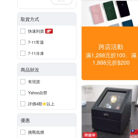
取貨方式
快速到貨
7-11常溫
跨店活動
7-11冷凍
滿1,288元折100、滿
1,888元折$200
商品狀況
有現貨
Yahoo自營
評價4顆
以上
優惠
挑戰低價