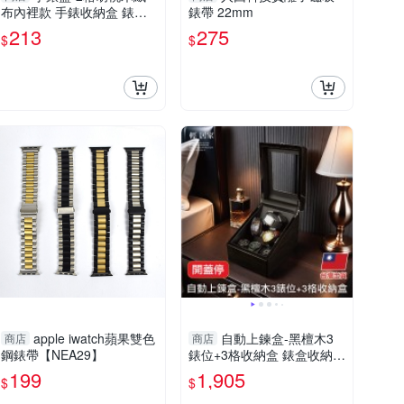
布內裡款 手錶收納盒 錶盒
錶帶 22mm
手錶盒 手錶收納-輕居家879
213
275
$
$
9
apple iwatch蘋果雙色
自動上鍊盒-黑檀木3
商店
商店
鋼錶帶【NEA29】
錶位+3格收納盒 錶盒收納盒
手錶上鍊盒 上鏈盒-輕居家8
199
1,905
$
$
783