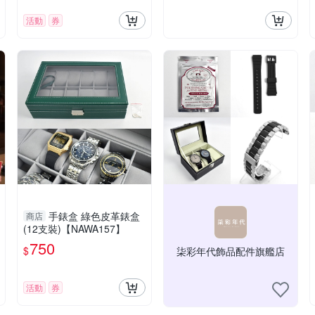
活動
券
手錶盒 綠色皮革錶盒
商店
(12支裝)【NAWA157】
750
$
柒彩年代飾品配件旗艦店
活動
券