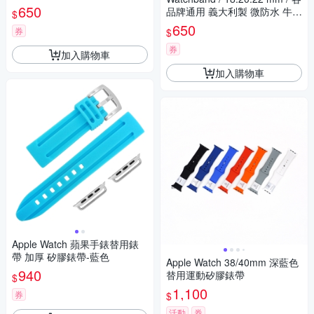
650
品牌通用 義大利製 微防水 牛皮
$
錶帶 黑色
650
券
$
券
加入購物車
加入購物車
Apple Watch 蘋果手錶替用錶
帶 加厚 矽膠錶帶-藍色
Apple Watch 38/40mm 深藍色
940
替用運動矽膠錶帶
$
1,100
券
$
活動
券