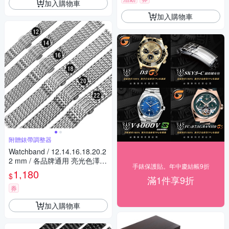
加入購物車
加入購物車
附贈錶帶調整器
Watchband / 12.14.16.18.20.2
2 mm / 各品牌通用 亮光色澤
手錶保護貼。年中慶結帳9折
蝴蝶雙壓扣 不鏽鋼錶帶 銀色
1,180
$
滿1件享9折
券
加入購物車