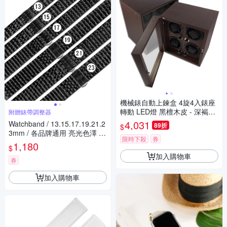
機械錶自動上鍊盒 4旋4入錶座
轉動 LED燈 黑檀木皮 - 深褐x
附贈錶帶調整器
黑
4,031
Watchband / 13.15.17.19.21.2
89折
$
3mm / 各品牌通用 亮光色澤 蝴
限時下殺
券
蝶雙壓扣 不鏽鋼錶帶-黑色
1,180
$
加入購物車
券
加入購物車