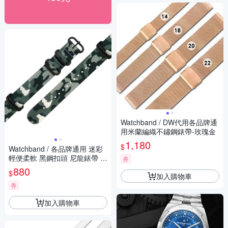
Watchband / DW代用各品牌通
用米蘭編織不鏽鋼錶帶-玫瑰金
1,180
$
Watchband / 各品牌通用 迷彩
輕便柔軟 黑鋼扣頭 尼龍錶帶 灰
券
綠色
880
$
加入購物車
券
加入購物車