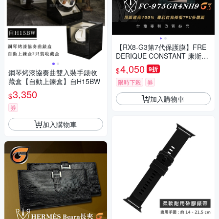
【RX8-G3第7代保護膜】FRE
DERIQUE CONSTANT 康斯登
系列(含鏡面、外圈)腕錶、手錶
4,050
9折
$
鋼琴烤漆協奏曲雙入裝手錶收
貼膜(不含手錶)
藏盒【自動上鍊盒】自H15BW
限時下殺
券
3,350
$
加入購物車
券
加入購物車