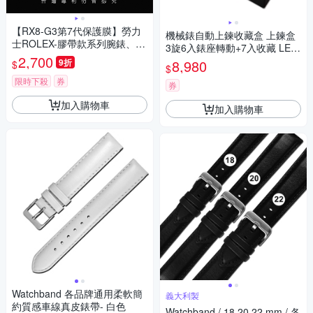
【RX8-G3第7代保護膜】勞力
機械錶自動上鍊收藏盒 上鍊盒
士ROLEX-膠帶款系列腕錶、手
3旋6入錶座轉動+7入收藏 LED
錶貼膜(不含手錶)
2,700
燈 高質感碳纖維-黑色
9折
8,980
$
$
限時下殺
券
券
加入購物車
加入購物車
Watchband 各品牌通用柔軟簡
義大利製
約質感車線真皮錶帶- 白色
Watchband / 18.20.22 mm / 各