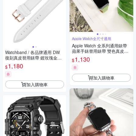
Apple Watch全尺寸通用
Apple Watch 全系列通用錶帶
蘋果手錶替用錶帶 雙色真皮錶
Watchband / 各品牌通用 DW
帶-綠x米白色
復刻真皮替用錶帶 鍍玫瑰金不
1,130
$
鏽鋼扣頭-白色
1,180
$
券
券
加入購物車
加入購物車