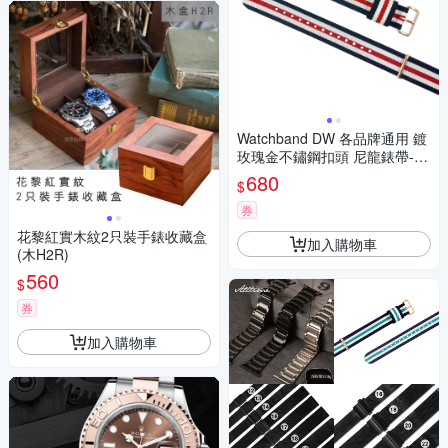
Watchband DW 各品牌通用 鍍
玫瑰金不鏽鋼扣頭 尼龍錶帶-藍
x白x紅
680
$
券
花黎紅實木紋2只裝手錶收藏盒
加入購物車
(木H2R)
560
$
券
加入購物車