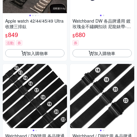
Apple watch 42/44/45/49 Ultra
Watchband DW 各品牌通用 鍍
收腰三排鈦
玫瑰金不鏽鋼扣頭 尼龍錶帶-藍
x白x綠
849
680
$
$
活動
券
券
加入購物車
加入購物車
Watchband / DW替用 各品牌通
Watchband / DW代用 各品牌通