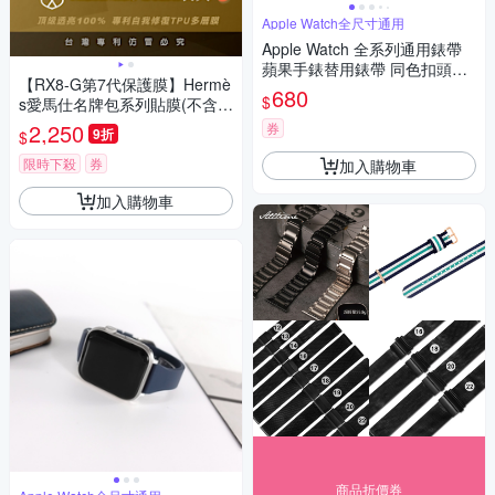
Apple Watch全尺寸通用
Apple Watch 全系列通用錶帶
蘋果手錶替用錶帶 同色扣頭及
【RX8-G第7代保護膜】Hermè
連接器 矽膠錶帶-黑色
680
$
s愛馬仕名牌包系列貼膜(不含長
夾)
2,250
券
9折
$
限時下殺
券
加入購物車
加入購物車
商品折價券