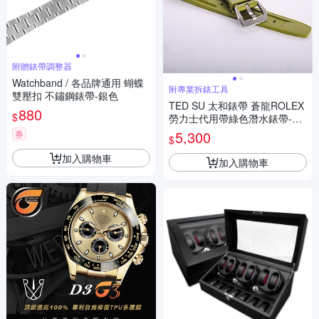
附贈錶帶調整器
Watchband / 各品牌通用 蝴蝶
附專業拆錶工具
雙壓扣 不鏽鋼錶帶-銀色
TED SU 太和錶帶 蒼龍ROLEX
880
$
勞力士代用帶綠色潛水錶帶-20*
18mm
5,300
券
$
加入購物車
加入購物車