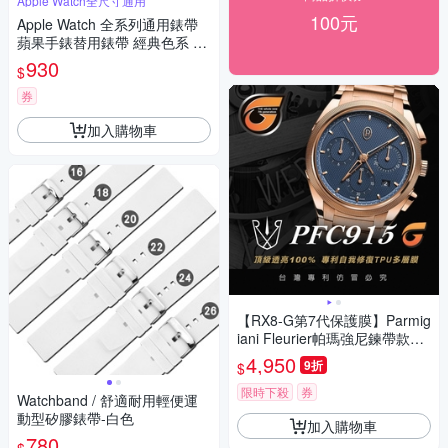
Apple Watch全尺寸通用
100元
Apple Watch 全系列通用錶帶
蘋果手錶替用錶帶 經典色系 矽
膠錶帶-海軍藍色
930
$
券
加入購物車
【RX8-G第7代保護膜】Parmig
iani Fleurier帕瑪強尼鍊帶款系
列(含鏡面、外圈)腕錶、手錶貼
4,950
9折
$
膜(不含手錶)
限時下殺
券
Watchband / 舒適耐用輕便運
動型矽膠錶帶-白色
加入購物車
780