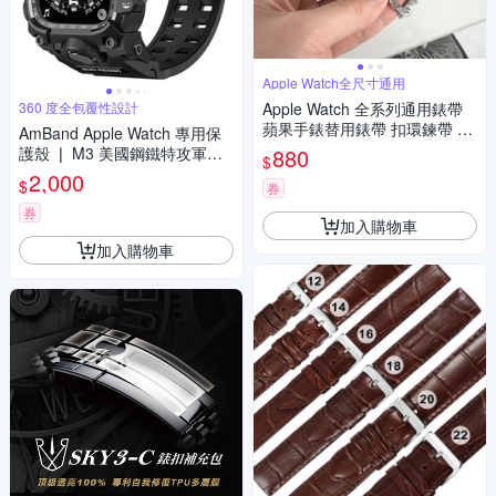
Apple Watch全尺寸通用
360 度全包覆性設計
Apple Watch 全系列通用錶帶
蘋果手錶替用錶帶 扣環鍊帶 鋅
AmBand Apple Watch 專用保
合金錶帶 銀色
護殼 ❘ M3 美國鋼鐵特攻軍規
880
$
TPU 錶帶 ❘ 45mm - Apple Wa
2,000
$
券
tch 9 / 8 / 7
券
加入購物車
加入購物車