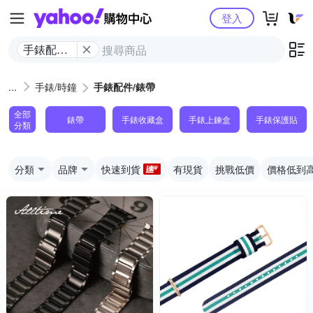
Yahoo購物中心
登入
手錶配件/
錶帶
手錶/時鐘
手錶配件/錶帶
全部
錶帶
手錶收藏盒
手錶上鍊盒
手錶保護貼
分類
分類
品牌
快速到貨
有現貨
挑戰低價
價格低到