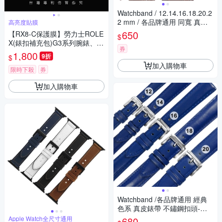
Watchband / 12.14.16.18.20.2
2 mm / 各品牌通用 同寬 真皮
高亮度貼膜
壓紋錶帶 不鏽鋼扣頭 咖啡色
650
【RX8-C保護膜】勞力士ROLE
$
X(錶扣補充包)G3系列腕錶、手
券
錶貼膜
1,800
9折
$
加入購物車
限時下殺
券
加入購物車
Watchband /各品牌通用 經典
色系 真皮錶帶 不鏽鋼扣頭-藍
色
Apple Watch全尺寸通用
680