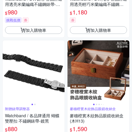
用透亮米蘭編織不鏽鋼錶帶-黑
用透亮輕巧米蘭編織不鏽鋼錶
色
帶 黑色
980
1,180
$
$
挑戰低價
券
券
加入購物車
加入購物車
附贈錶帶調整器
麥穗橙實木紋飾品眼鏡收納盒
Watchband / 各品牌通用 蝴蝶
麥穗橙實木紋飾品眼鏡收納盒
雙壓扣 不鏽鋼錶帶-鍍黑
(木H13)
880
1,590
$
$