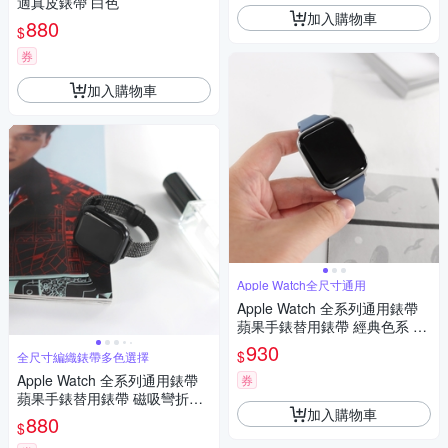
適真皮錶帶 白色
加入購物車
880
$
券
加入購物車
Apple Watch全尺寸通用
Apple Watch 全系列通用錶帶
蘋果手錶替用錶帶 經典色系 矽
膠錶帶-霧藍色
930
$
全尺寸編織錶帶多色選擇
Apple Watch 全系列通用錶帶
券
蘋果手錶替用錶帶 磁吸彎折扣
加入購物車
編織鋅合金錶帶 玫瑰金/銀/黑
880
$