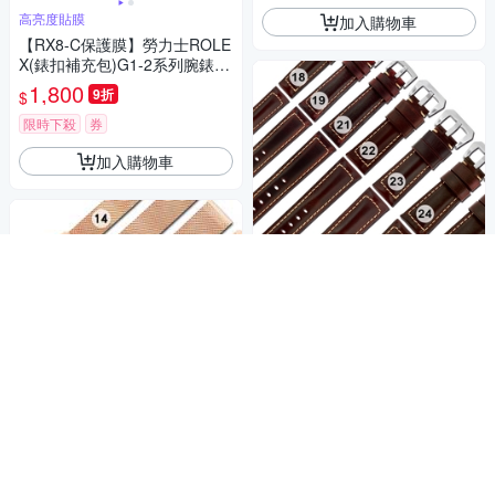
高亮度貼膜
加入購物車
【RX8-C保護膜】勞力士ROLE
X(錶扣補充包)G1-2系列腕錶、
手錶貼膜
1,800
9折
$
限時下殺
券
加入購物車
Watchband / 各品牌通用經典
復刻百搭款厚實柔軟真皮錶帶-
紅棕色
1,000
$
券
加入購物車
Watchband / DW代用 各品牌通
用 附工具 米蘭編織不鏽鋼錶帶