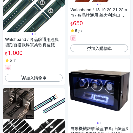
Watchband / 18.19.20.21.22m
m / 各品牌通用 義大利進口 壓
紋牛皮錶帶 淺咖啡色
650
$
5
(
1
)
券
Watchband / 各品牌通用經典
復刻百搭款厚實柔軟真皮錶帶-
加入購物車
深藍綠色
1,000
$
5
(
1
)
券
加入購物車
自動機械錶收藏盒/自動上鍊盒3