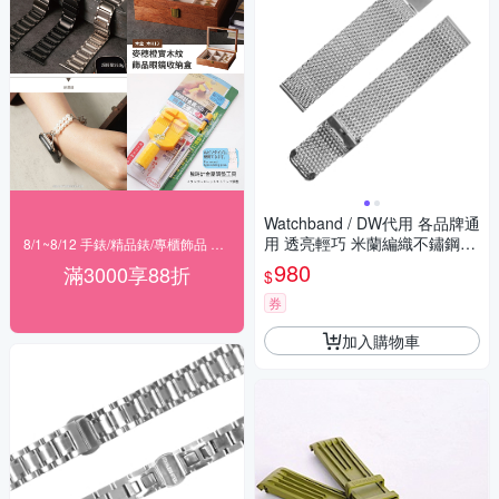
Watchband / DW代用 各品牌通
用 透亮輕巧 米蘭編織不鏽鋼錶
8/1~8/12 手錶/精品錶/專櫃飾品 指定商品滿$3000享88折
帶 銀色
980
滿3000享88折
$
券
加入購物車