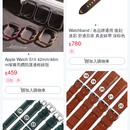
Watchband / 各品牌通用 復刻
迷彩 舒適百搭 真皮錶帶 深棕色
780
$
券
Apple Watch S10 42mm/46m
加入購物車
m璀璨亮鑽防護邊框錶殼
459
$
活動
券
加入購物車