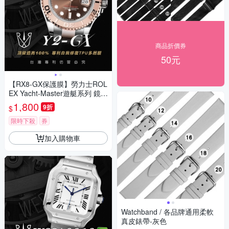
商品折價券
50元
【RX8-GX保護膜】勞力士ROL
EX Yacht-Master遊艇系列 鏡面
(亮)、外圈(霧) 手錶貼膜(不含
1,800
9折
$
手錶)
限時下殺
券
加入購物車
Watchband / 各品牌通用柔軟
真皮錶帶-灰色