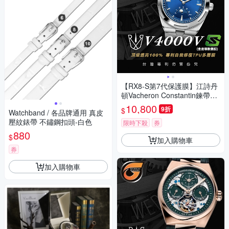
【RX8-S第7代保護膜】江詩丹
頓Vacheron Constantin鍊帶款
系列(含鏡面、外圈)腕錶、手錶
10,800
9折
$
Watchband / 各品牌通用 真皮
貼膜(不含手錶)
壓紋錶帶 不鏽鋼扣頭-白色
限時下殺
券
880
$
加入購物車
券
加入購物車