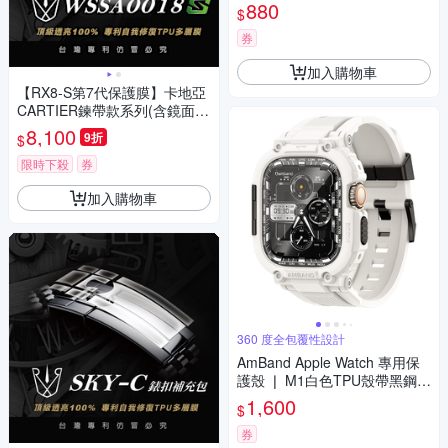
880
$
券
加入購物車
【RX8-S第7代保護膜】卡地亞
CARTIER鍊帶款系列(含鏡面、
外圈)腕錶、手錶貼膜(不含手
8,100
9折
$
錶)
限時下殺
券
加入購物車
360 度全包覆性設計
AmBand Apple Watch 專用保
護殼 ❘ M1白色TPU殼帶黑鋼釦
❘ 49mm - Apple Watch ultra
1,600
$
券