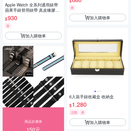
$
Apple Watch 全系列通用錶帶
券
蘋果手錶替用錶帶 真皮橡膠錶
帶-黑/白/深藍/棕色
930
加入購物車
$
券
加入購物車
6入裝手錶收藏盒 收納盒
1,280
$
活動
券
商品折價券
加入購物車
150元