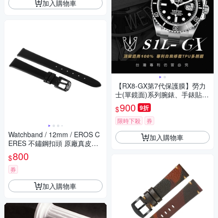
加入購物車
【RX8-GX第7代保護膜】勞力
士(單鏡面)系列腕錶、手錶貼膜
(不含手錶)
900
9折
$
限時下殺
券
Watchband / 12mm / EROS C
加入購物車
ERES 不鏽鋼扣頭 原廠真皮錶
帶 黑/白/棕/深咖啡/奶茶色#EC
800
$
12
券
加入購物車