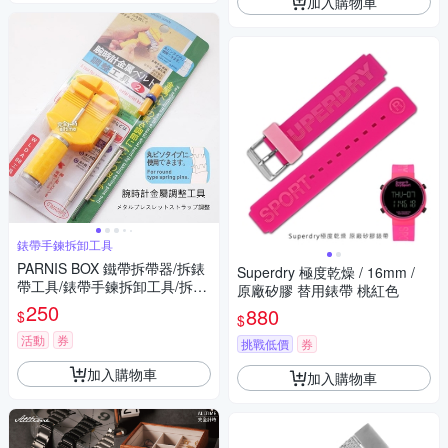
加入購物車
錶帶手鍊拆卸工具
PARNIS BOX 鐵帶拆帶器/拆錶
Superdry 極度乾燥 / 16mm /
帶工具/錶帶手鍊拆卸工具/拆帶
原廠矽膠 替用錶帶 桃紅色
器/單售 維修手錶DIY #工具02
250
880
$
$
活動
券
挑戰低價
券
加入購物車
加入購物車