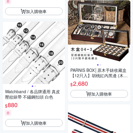
券
加入購物車
PARNIS BOX│原木手錶收藏盒
【12只入】胡桃紅內黑邊 (木盒
04-3)
2,680
$
Watchband / 各品牌通用 真皮
加入購物車
壓紋錶帶 不鏽鋼扣頭 白色
880
$
券
加入購物車