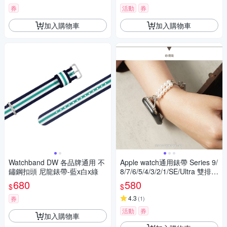
券
活動
券
加入購物車
加入購物車
Watchband DW 各品牌通用 不
Apple watch通用錶帶 Series 9/
鏽鋼扣頭 尼龍錶帶-藍x白x綠
8/7/6/5/4/3/2/1/SE/Ultra 雙排小
巧珍珠飾品錶帶
680
580
$
$
4.3
券
(
1
)
活動
券
加入購物車