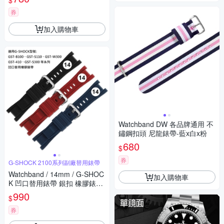
$
券
加入購物車
Watchband DW 各品牌通用 不
鏽鋼扣頭 尼龍錶帶-藍x白x粉
680
$
券
G-SHOCK 2100系列副廠替用錶帶
Watchband / 14mm / G-SHOC
加入購物車
K 凹口替用錶帶 銀扣 橡膠錶帶
- 紅/黑/藍色
990
$
券