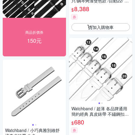
只/鋼琴烤漆雙色款 /自動22/ LE
D燈/日本馬達/好物
8,388
$
券
加入購物車
商品折價券
150元
Watchband / 超薄 各品牌通用
簡約經典 真皮錶帶 不鏽鋼扣頭
白色
680
$
Watchband / 小巧典雅別緻舒
券