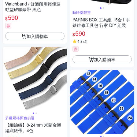
Watchband / 舒適耐用輕便運
動型矽膠錶帶-黑色
時時樂限定
590
$
PARNIS BOX 工具組 15合1 手
錶維修工具包 行家 DIY 組裝
券
590
$
加入購物車
4.8
(
2
)
券
加入購物車
多種規格顏色挑選
【細編織】8-24mm 米蘭金屬
編織錶帶。4色