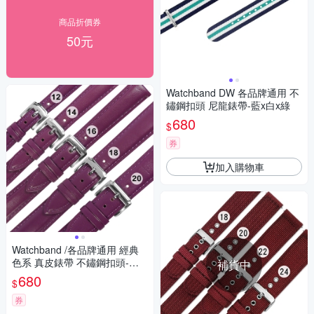
商品折價券
50元
Watchband DW 各品牌通用 不
鏽鋼扣頭 尼龍錶帶-藍x白x綠
680
$
券
加入購物車
Watchband /各品牌通用 經典
色系 真皮錶帶 不鏽鋼扣頭-紫
補貨中
色
680
$
券