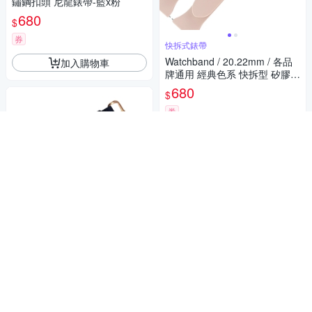
鏽鋼扣頭 尼龍錶帶-藍x粉
680
$
券
快拆式錶帶
Watchband / 20.22mm / 各品
加入購物車
牌通用 經典色系 快拆型 矽膠錶
帶-粉色
680
$
券
貨到通知我
Watchband DW 各品牌通用 鍍
玫瑰金不鏽鋼扣頭 尼龍錶帶-藍
x白
680
$
券