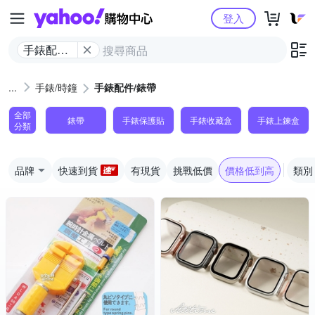
Yahoo購物中心
登入
手錶配件/
錶帶
手錶/時鐘
手錶配件/錶帶
全部
錶帶
手錶保護貼
手錶收藏盒
手錶上鍊盒
分類
品牌
快速到貨
有現貨
挑戰低價
價格低到高
類別