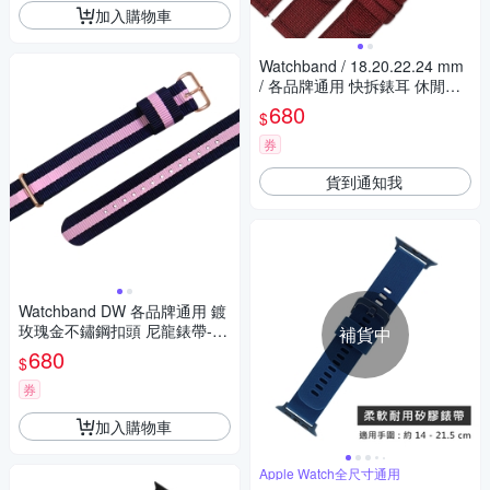
加入購物車
Watchband / 18.20.22.24 mm
/ 各品牌通用 快拆錶耳 休閒尼
龍帆布錶帶-酒紅色
680
$
券
貨到通知我
Watchband DW 各品牌通用 鍍
玫瑰金不鏽鋼扣頭 尼龍錶帶-藍
補貨中
x粉
680
$
券
加入購物車
Apple Watch全尺寸通用