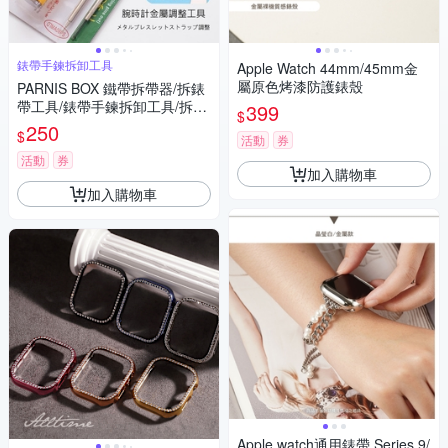
錶帶手鍊拆卸工具
Apple Watch 44mm/45mm金
屬原色烤漆防護錶殼
PARNIS BOX 鐵帶拆帶器/拆錶
帶工具/錶帶手鍊拆卸工具/拆帶
399
$
器/單售 維修手錶DIY #工具02
250
$
活動
券
活動
券
加入購物車
加入購物車
Apple watch通用錶帶 Series 9/