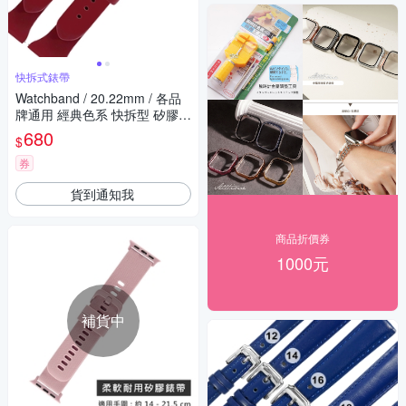
快拆式錶帶
Watchband / 20.22mm / 各品
牌通用 經典色系 快拆型 矽膠錶
帶-深紅色
680
$
券
貨到通知我
商品折價券
1000元
補貨中