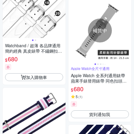
補貨中
Watchband / 超薄 各品牌通用
簡約經典 真皮錶帶 不鏽鋼扣頭
白色
680
$
券
Apple Watch全尺寸通用
Apple Watch 全系列通用錶帶
加入購物車
蘋果手錶替用錶帶 同色扣頭及
連接器 矽膠錶帶-淺灰色
680
$
5
(
1
)
券
貨到通知我