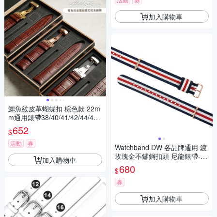
加入購物車
鱷魚紋皮革蝴蝶扣 棕色款 22m
m通用錶帶38/40/41/42/44/45/
49 Apple watch
652
$
活動
券
Watchband DW 各品牌通用 鍍
玫瑰金不鏽鋼扣頭 尼龍錶帶-藍
加入購物車
x白x紅
680
$
券
加入購物車