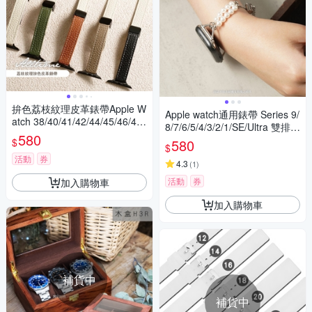
拚色荔枝紋理皮革錶帶Apple W
Apple watch通用錶帶 Series 9/
atch 38/40/41/42/44/45/46/49
8/7/6/5/4/3/2/1/SE/Ultra 雙排小
mm
580
巧珍珠飾品錶帶
$
580
$
活動
券
4.3
(
1
)
活動
券
加入購物車
加入購物車
補貨中
補貨中