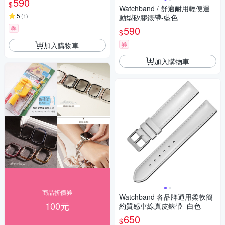
590
$
Watchband / 舒適耐用輕便運
5
(
1
)
動型矽膠錶帶-藍色
590
券
$
券
加入購物車
加入購物車
商品折價券
Watchband 各品牌通用柔軟簡
100元
約質感車線真皮錶帶- 白色
650
$