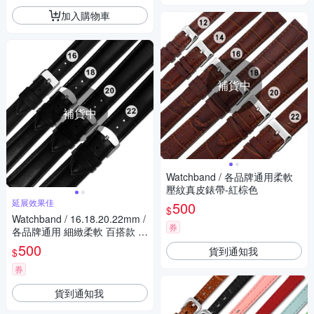
加入購物車
補貨中
補貨中
Watchband / 各品牌通用柔軟
壓紋真皮錶帶-紅棕色
延展效果佳
500
$
Watchband / 16.18.20.22mm /
券
各品牌通用 細緻柔軟 百搭款 真
皮錶帶-黑色
500
貨到通知我
$
券
貨到通知我