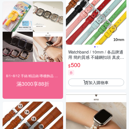
Watchband / 10mm / 各品牌通
用 簡約質感 不鏽鋼扣頭 真皮錶
帶 淺咖/黑/粉/藍/綠/紅/黃
500
$
券
8/1~8/12 手錶/精品錶/專櫃飾品 指定商品滿$3000享88折
加入購物車
滿3000享88折