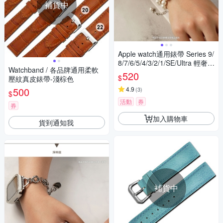
補貨中
Apple watch通用錶帶 Series 9/
8/7/6/5/4/3/2/1/SE/Ultra 輕奢圓
Watchband / 各品牌通用柔軟
潤珍珠飾品錶帶
520
$
壓紋真皮錶帶-淺棕色
500
4.9
(
3
)
$
活動
券
券
加入購物車
貨到通知我
補貨中