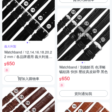
補貨中
義大利製
Watchband / 12.14.16.18.20.2
2 mm / 各品牌通用 義大利進口
壓紋牛皮錶帶 黑色
650
$
Watchband / 別緻鮮亮 色澤蜥
券
蜴紋路 快拆 壓紋真皮錶帶 黑色
650
加入購物車
$
券
貨到通知我