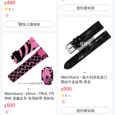
490
$
貨到通知我
4
(
1
)
券
加入購物車
補貨中
Watchband / 義大利原裝進口
壓紋牛皮錶帶-黑色
500
$
Watchband / 28mm / PAUL FR
5
(
1
)
ANK 原廠皮革 替用錶帶 黑粉色
券
500
$
貨到通知我
券