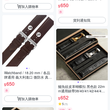
錶帶 褐色
650
$
加入購物車
券
貨到通知我
Watchband / 18.20 mm / 各品
牌通用 義大利進口 微防水 真皮
錶帶-褐色
650
$
鱷魚紋皮革蝴蝶扣 黑色款 22m
券
m通用錶帶38/40/41/42/44/45/
49 Apple watch
652
$
加入購物車
5
(
1
)
活動
券