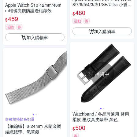
8/7/6/5/4/3/2/1/SE/Ultra 小香皮
Apple Watch S10 42mm/46m
革拼接珍珠飾品錶帶
m璀璨亮鑽防護邊框錶殼
480
$
459
$
活動
券
活動
券
加入購物車
加入購物車
補貨中
Watchband / 各品牌通用 替用
多種規格顏色挑選
柔軟 壓紋真皮錶帶 黑色
【細編織】8-24mm 米蘭金屬
500
$
編織錶帶。氣質銀
券