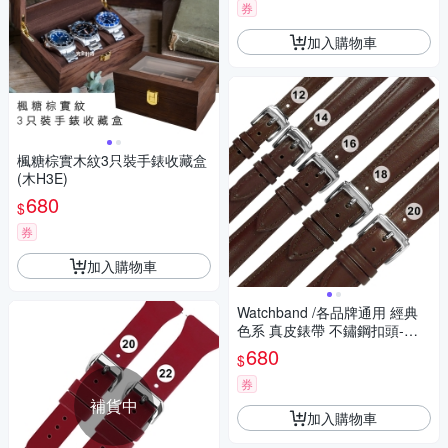
券
加入購物車
楓糖棕實木紋3只裝手錶收藏盒
(木H3E)
680
$
券
加入購物車
Watchband /各品牌通用 經典
色系 真皮錶帶 不鏽鋼扣頭-咖
啡色
680
$
券
補貨中
加入購物車