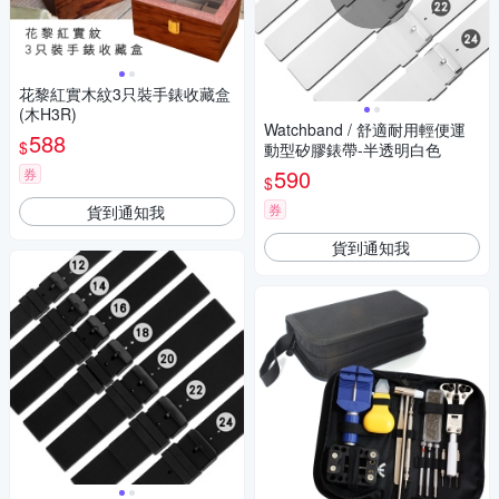
花黎紅實木紋3只裝手錶收藏盒
(木H3R)
Watchband / 舒適耐用輕便運
588
$
動型矽膠錶帶-半透明白色
590
券
$
券
貨到通知我
貨到通知我