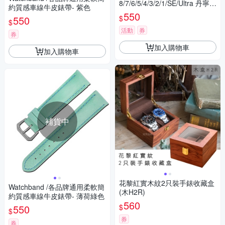
8/7/6/5/4/3/2/1/SE/Ultra 丹寧牛
約質感車線牛皮錶帶- 紫色
仔拼接金屬鏈帶
550
$
550
$
活動
券
券
加入購物車
加入購物車
補貨中
花黎紅實木紋2只裝手錶收藏盒
Watchband /各品牌通用柔軟簡
(木H2R)
約質感車線牛皮錶帶- 薄荷綠色
560
$
550
$
券
券