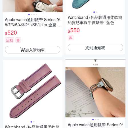
Watchband /各品牌通用柔軟簡
Apple watch通用錶帶 Series 9/
約質感車線牛皮錶帶- 藍色
8/7/6/5/4/3/2/1/SE/Ultra 金屬扭
550
圈浪漫愛心墜飾錶帶
$
520
$
券
活動
券
貨到通知我
加入購物車
Apple watch通用錶帶 Series 9/
Watchband /各品牌通用柔軟簡