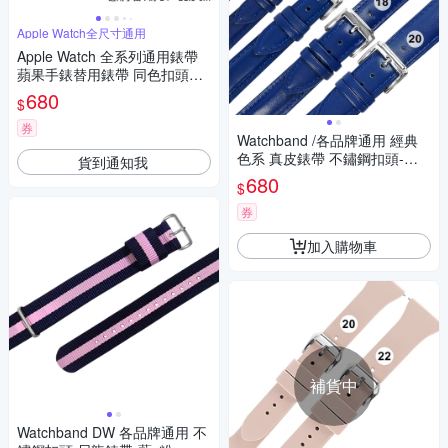
Apple Watch全尺寸通用
Apple Watch 全系列通用錶帶
蘋果手錶替用錶帶 同色扣頭及
連接器 矽膠錶帶-淺粉色
680
$
券
Watchband /各品牌通用 經典
色系 真皮錶帶 不鏽鋼扣頭-藍
貨到通知我
色
680
$
券
加入購物車
補貨中
Watchband DW 各品牌通用 不