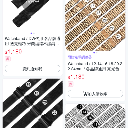
補貨中
Watchband / DW代用 各品牌通
用 透亮輕巧 米蘭編織不鏽鋼錶
帶 黑色
1,180
$
附贈錶帶調整器
券
Watchband / 12.14.16.18.20.2
貨到通知我
2.24mm / 各品牌通用 亮光色澤
蝴蝶雙壓扣 不鏽鋼錶帶-玫瑰金
1,180
$
色
券
加入購物車