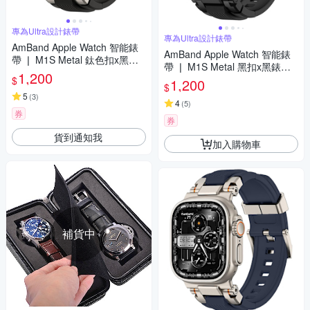
專為Ultra設計錶帶
專為Ultra設計錶帶
AmBand Apple Watch 智能錶
AmBand Apple Watch 智能錶
帶 ❘ M1S Metal 鈦色扣x黑錶
帶 ❘ M1S Metal 黑扣x黑錶帶
帶 ❘ 49mm - Apple Watch Ultr
1,200
❘ 49mm - Apple Watch Ultra 2
$
1,200
a 2 / 1
$
/ 1
5
(
3
)
4
(
5
)
券
券
貨到通知我
加入購物車
補貨中