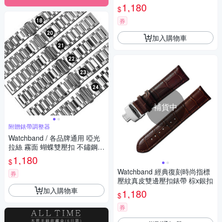
蝶雙壓扣 不鏽鋼錶帶-金色
1,180
$
券
加入購物車
補貨中
附贈錶帶調整器
Watchband / 各品牌通用 啞光
拉絲 霧面 蝴蝶雙壓扣 不鏽鋼錶
帶 銀色
1,180
$
Watchband 經典復刻時尚指標
券
壓紋真皮雙邊壓扣錶帶 棕x銀扣
加入購物車
1,180
$
券