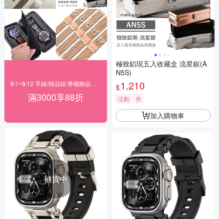
極致鋁現五入收藏盒 流星銀(A
N5S)
1,210
8/1~8/12 手錶/精品錶/專櫃飾品 指定商品滿$3000享88折
$
滿3000享88折
活動
券
加入購物車
補貨中