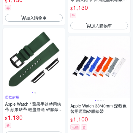
$
黑灰色
1,130
券
$
券
加入購物車
加入購物車
柔軟耐用
Apple Watch / 蘋果手錶替用錶
Apple Watch 38/40mm 深藍色
帶 蘋果錶帶 輕盈舒適 矽膠錶帶
替用運動矽膠錶帶
綠色
1,130
1,100
$
$
券
活動
券