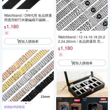
Watchband / DW代用 各品牌通
用透亮輕巧米蘭編織不鏽鋼錶
帶 黑色
1,180
$
券
Watchband / 12.14.16.18.20.2
加入購物車
2.24.26mm / 各品牌通用 亮光
色澤 蝴蝶雙壓扣 不鏽鋼錶帶-
1,180
$
銀色
券
加入購物車
附贈錶帶調整器