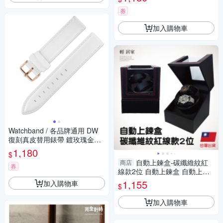
券
加入購物車
Watchband / 各品牌通用 DW
復刻真皮替用錶帶 鍍玫瑰金不
鏽鋼扣頭-白色
1,180
$
自動上鍊盒-碳纖維紋紅
商店
券
線款2位 自動上鍊盒 自動上鍊
錶盒 搖錶器-輕居家8686
1,155
加入購物車
$
加入購物車