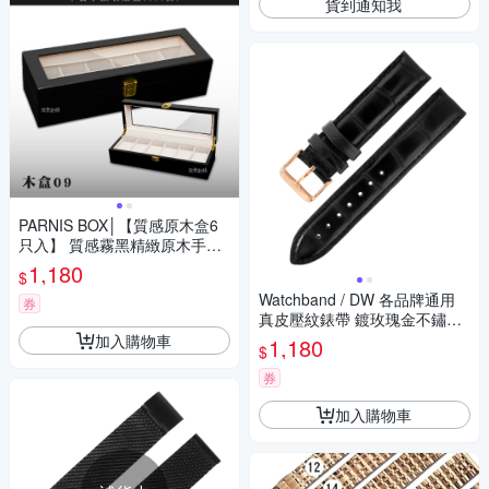
貨到通知我
PARNIS BOX│【質感原木盒6
只入】 質感霧黑精緻原木手錶
收藏錶盒 (木盒09)
1,180
$
Watchband / DW 各品牌通用
券
真皮壓紋錶帶 鍍玫瑰金不鏽鋼
扣頭-黑色
加入購物車
1,180
$
券
加入購物車