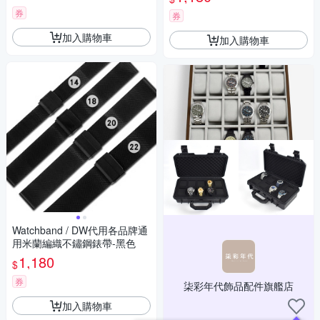
黑色
券
券
加入購物車
加入購物車
Watchband / DW代用各品牌通
用米蘭編織不鏽鋼錶帶-黑色
1,180
$
券
柒彩年代飾品配件旗艦店
加入購物車