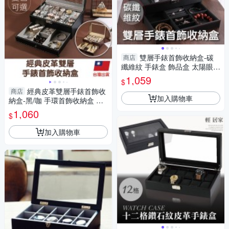
雙層手錶首飾收納盒-碳
商店
纖維紋 手錶盒 飾品盒 太陽眼鏡
收納盒 表盒 珠寶首飾盒-輕居
1,059
$
家8427
經典皮革雙層手錶首飾收
商店
加入購物車
納盒-黑/咖 手環首飾收納盒 項
鍊珠寶盒 情侶對錶盒 展示盒-
1,060
$
輕居家2015
加入購物車