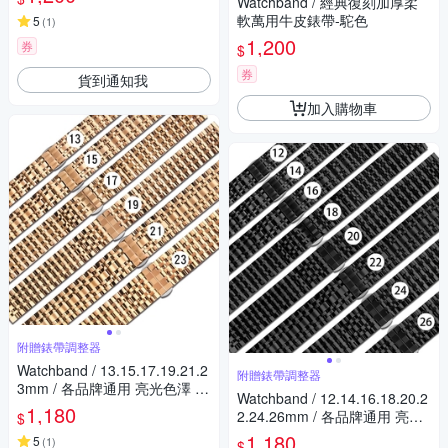
Watchband / 經典復刻加厚柔
/ 1
軟萬用牛皮錶帶-駝色
5
(
1
)
1,200
券
$
券
貨到通知我
加入購物車
附贈錶帶調整器
Watchband / 13.15.17.19.21.2
附贈錶帶調整器
3mm / 各品牌通用 亮光色澤 蝴
Watchband / 12.14.16.18.20.2
蝶雙壓扣 不鏽鋼錶帶-玫瑰金色
1,180
2.24.26mm / 各品牌通用 亮光
$
色澤 蝴蝶雙壓扣 不鏽鋼錶帶-
1,180
5
(
1
)
$