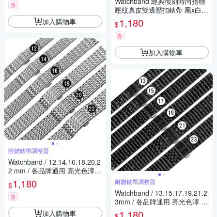
Watchband 經典復刻時尚指標
券
壓紋真皮雙邊壓扣錶帶 黑x白x
銀扣
1,180
加入購物車
$
券
加入購物車
附贈錶帶調整器
Watchband / 12.14.16.18.20.2
2 mm / 各品牌通用 亮光色澤
蝴蝶雙壓扣 不鏽鋼錶帶 銀色
1,180
附贈錶帶調整器
$
Watchband / 13.15.17.19.21.2
券
3mm / 各品牌通用 亮光色澤 蝴
蝶雙壓扣 不鏽鋼錶帶-黑色
1,180
加入購物車
$