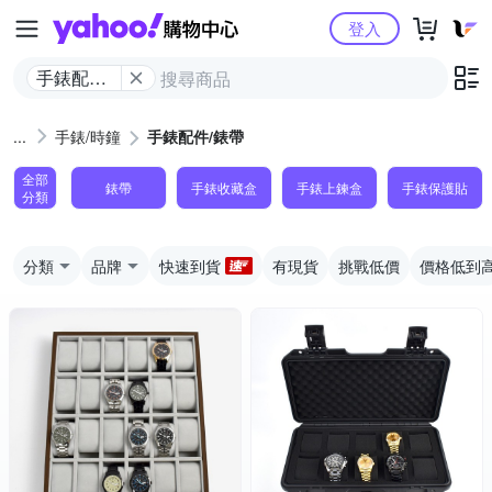
Yahoo購物中心
登入
手錶配件/
錶帶
手錶/時鐘
手錶配件/錶帶
全部
錶帶
手錶收藏盒
手錶上鍊盒
手錶保護貼
分類
分類
品牌
快速到貨
有現貨
挑戰低價
價格低到