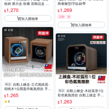
收納 展示盒 收藏 首飾品盒 項
商睿艙型i字鈦錶帶
鍊珠寶盒 手錶收納-輕居家810
1,270
1,269
$
$
2
活動
券
加入購物車
加入購物車
自動上鍊盒-立式搖錶器-
商店
胡桃木1位開蓋停氣氛燈款 手錶
自動上鍊盒-木紋弧形1位
商店
盒 上鏈盒 搖錶器-輕居家8603
1,265
彩色氣氛燈款 自動上鏈盒 手錶
$
收納盒 搖錶器-輕居家8885
1,263
5
$