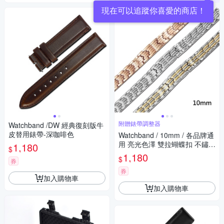
現在可以追蹤你喜愛的商店！
附贈錶帶調整器
Watchband /DW 經典復刻版牛
皮替用錶帶-深咖啡色
Watchband / 10mm / 各品牌通
用 亮光色澤 雙拉蝴蝶扣 不鏽鋼
1,180
$
錶帶 #852-41A
1,180
$
券
券
加入購物車
加入購物車