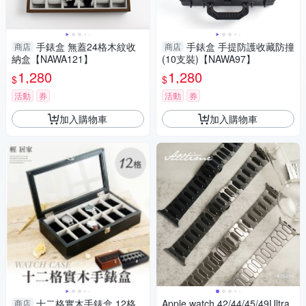
手錶盒 無蓋24格木紋收
手錶盒 手提防護收藏防撞
商店
商店
納盒【NAWA121】
(10支裝)【NAWA97】
1,280
1,280
$
$
活動
券
活動
券
加入購物車
加入購物車
十二格實木手錶盒 12格
Apple watch 42/44/45/49Ultra
商店