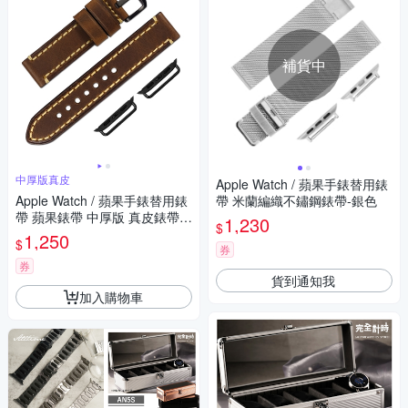
補貨中
中厚版真皮
Apple Watch / 蘋果手錶替用錶
Apple Watch / 蘋果手錶替用錶
帶 米蘭編織不鏽鋼錶帶-銀色
帶 蘋果錶帶 中厚版 真皮錶帶
1,230
$
棕色
1,250
$
券
券
貨到通知我
加入購物車