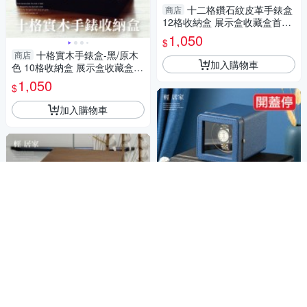
十二格鑽石紋皮革手錶盒
商店
12格收納盒 展示盒收藏盒首飾
品盒項鍊珠寶盒 手錶收納盒-輕
1,050
$
居家2036
十格實木手錶盒-黑/原木
商店
加入購物車
色 10格收納盒 展示盒收藏盒
首飾品盒 手錶收納-輕居家202
1,050
$
0
加入購物車
自動上鍊盒-方形搖錶器1
商店
位 自動上鍊盒 機械錶 手錶盒
手錶收納-輕居家8811
1,049
$
自動上鍊盒-立式搖錶器-
商店
5