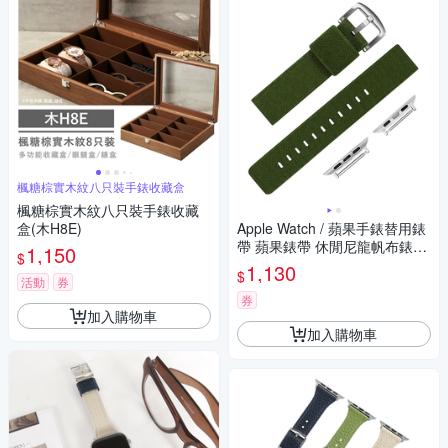
楓糖棕實木紋八只裝手錶收藏盒
楓糖棕實木紋八只裝手錶收藏
盒(木H8E)
Apple Watch / 蘋果手錶替用錶
帶 蘋果錶帶 休閒尼龍帆布錶帶
1,150
$
綠色
1,130
$
活動
券
券
加入購物車
加入購物車