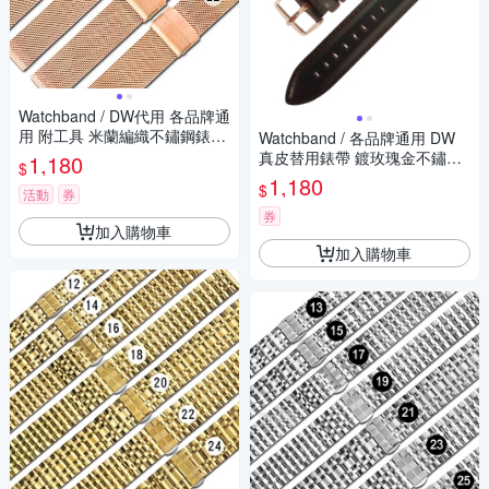
Watchband / DW代用 各品牌通
用 附工具 米蘭編織不鏽鋼錶帶
Watchband / 各品牌通用 DW
玫瑰金
真皮替用錶帶 鍍玫瑰金不鏽鋼
1,180
$
扣頭-深咖啡
1,180
$
活動
券
券
加入購物車
加入購物車