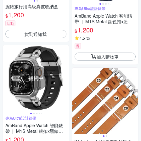
腕錶旅行用高級真皮收納盒
專為Ultra設計錶帶
1,200
$
AmBand Apple Watch 智能錶
帶 ❘ M1S Metal 鈦色扣x藍錶
活動
帶 ❘ 49mm - Apple Watch Ultr
1,200
$
a 2 / 1
貨到通知我
4.5
(
2
)
券
加入購物車
補貨中
專為Ultra設計錶帶
AmBand Apple Watch 智能錶
帶 ❘ M1S Metal 銀扣x黑錶帶
❘ 49mm - Apple Watch Ultra 2
1,200
$