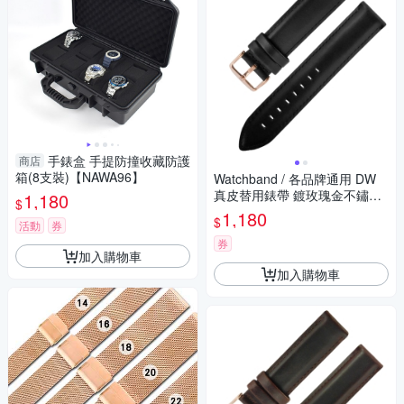
手錶盒 手提防撞收藏防護
商店
箱(8支裝)【NAWA96】
Watchband / 各品牌通用 DW
真皮替用錶帶 鍍玫瑰金不鏽鋼
1,180
$
扣頭-黑色
1,180
$
活動
券
券
加入購物車
加入購物車