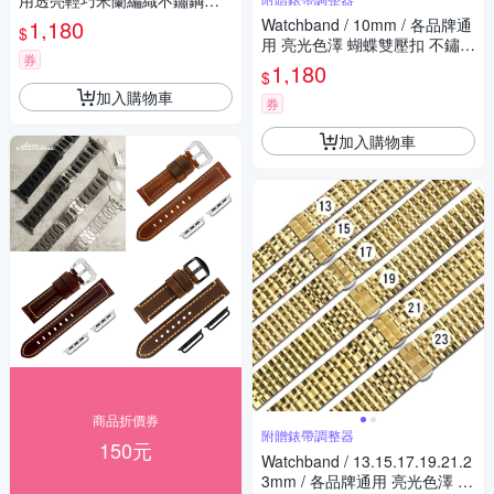
用透亮輕巧米蘭編織不鏽鋼錶
帶 玫瑰金
1,180
Watchband / 10mm / 各品牌通
$
用 亮光色澤 蝴蝶雙壓扣 不鏽鋼
券
錶帶
1,180
$
加入購物車
券
加入購物車
商品折價券
附贈錶帶調整器
150元
Watchband / 13.15.17.19.21.2
3mm / 各品牌通用 亮光色澤 蝴