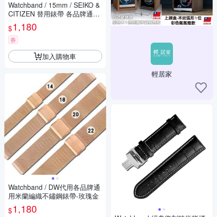
Watchband / 15mm / SEIKO &
CITIZEN 替用錶帶 各品牌通用
亮光色澤 蝴蝶雙壓扣 不鏽鋼錶
1,180
$
帶
券
加入購物車
輕居家
Watchband / DW代用各品牌通
用米蘭編織不鏽鋼錶帶-玫瑰金
1,180
$