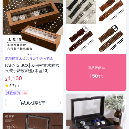
麥穗橙實木紋六只裝手錶收藏盒
PARNIS BOX│麥穗橙實木紋六
商品折價券
只裝手錶收藏盒(木盒13)
150元
1,100
$
3.7
(
1
)
挑戰低價
券
加入購物車