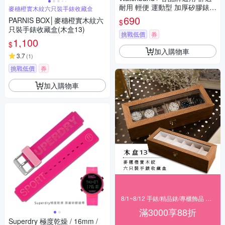
耐用 輕便 運動型 加厚矽膠錶帶
麥穗橙實木紋六只裝手錶收藏盒
藍色
690
PARNIS BOX│麥穗橙實木紋六
$
只裝手錶收藏盒(木盒13)
挑戰低價
券
1,100
$
加入購物車
3.7
(
1
)
挑戰低價
券
加入購物車
8/1~8/12 手錶/精品錶/專櫃飾品 指定商品滿$3000享88折
滿3000享88折
Superdry 極度乾燥 / 16mm /