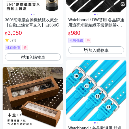
360°陀螺儀自動機械錶收藏盒
Watchband / DW替用 各品牌通
【自動上鍊盒單支入】自360G
用透亮米蘭編織不鏽鋼錶帶-黑
色
3,050
980
$
$
5
(
1
)
挑戰低價
券
挑戰低價
券
加入購物車
加入購物車
Watchband / 各品牌通用 舒適