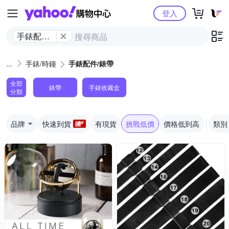
Yahoo購物中心
登入
手錶配件/
錶帶
手錶/時鐘
手錶配件/錶帶
全部
錶帶
手錶收藏盒
分類
品牌
快速到貨
有現貨
挑戰低價
價格低到高
類別