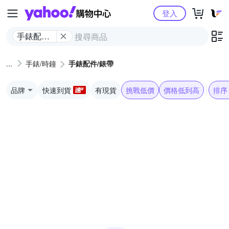
Yahoo購物中心
登入
手錶配件/
錶帶
手錶/時鐘
手錶配件/錶帶
品牌
快速到貨
有現貨
挑戰低價
價格低到高
排序