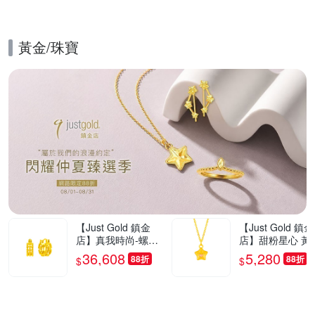
黃金/珠寶
的優惠推薦活動
【Just Gold 鎮金
【Just Gold 鎮金
店】真我時尚-螺紋
店】甜粉星心 黃
黃金耳環 (網路限定)
吊墜-不含鍊(網
36,608
5,280
88折
88折
$
$
定)