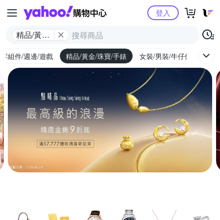
Yahoo購物中心
登入
精品/黃金/
珠寶/手錶
/零組件/週邊/遊戲
精品/黃金/珠寶/手錶
女裝/男裝/牛仔休閒
內