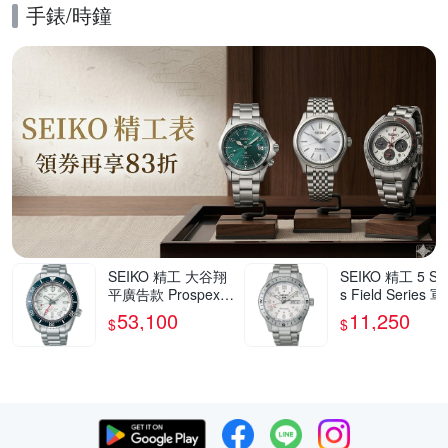
手錶/時鐘
的優惠推薦活動
SEIKO 精工 大谷翔
SEIKO 精工 5 Spo
平廣告款 Prospex 6
s Field Series 
0週年紀念 三日鍊 G
風格機械錶 寵爸
53,100
11,250
$
$
MT潛水陶瓷機械錶
刻 送禮推薦-41
爸氣登場 送禮首選-
(HDB007/4R36-
白x藍/42mm(SPB51
0S)_SK045
9J1/6R54-00P0S)_
SK045