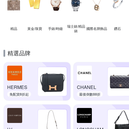
瑞士錶/精品
精品
黃金/珠寶
手錶/時鐘
國際名牌飾品
鑽石
錶
精選品牌
HERMES
CHANEL
免配貨8折起
最後倒數88折