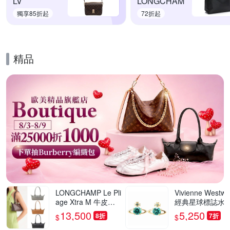
LV
LONGCHAM
獨享85折起
72折起
精品
的優惠推薦活動
LONGCHAMP Le Pli
Vivienne Westw
age Xtra M 牛皮肩
經典星球標誌水晶
背包 法棍包-多色可
珍珠飾穿針式耳環
13,500
5,250
8折
7折
$
$
選
多款