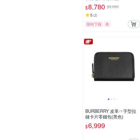
8,780
$9,080
$
5
(
2
)
限時下殺
券
BURBERRY 皮革ㄇ字型拉
鏈卡片零錢包(黑色)
6,999
$