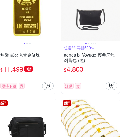
任選2件再折520↘
煌隆 貳公克黃金條塊
agnes b. Voyage 經典尼龍
斜背包 (黑)
11,499
4,800
9折
$
$
限時下殺
券
活動
券