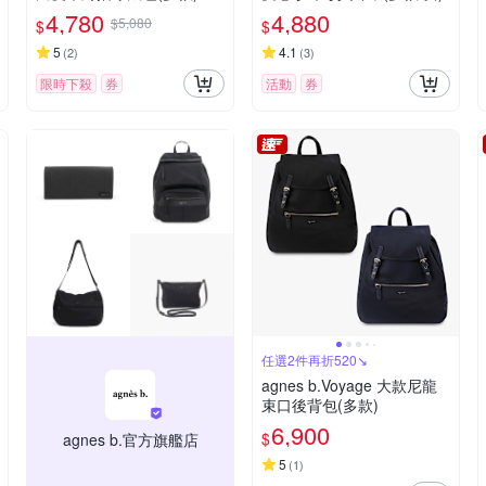
4,780
4,880
$5,080
$
$
5
4.1
(
2
)
(
3
)
限時下殺
券
活動
券
任選2件再折520↘
agnes b.Voyage 大款尼龍
束口後背包(多款)
6,900
$
agnes b.官方旗艦店
5
(
1
)