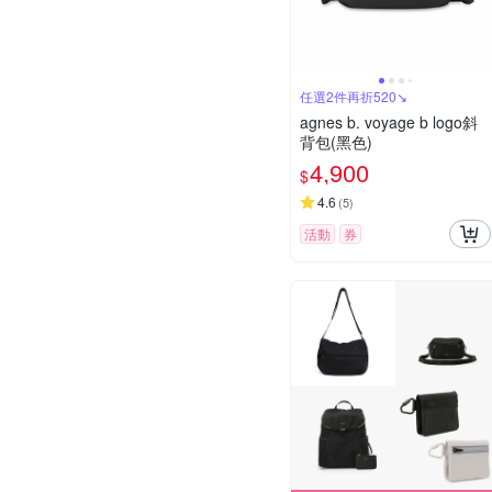
任選2件再折520↘
agnes b. voyage b logo斜
背包(黑色)
4,900
$
4.6
(
5
)
活動
券