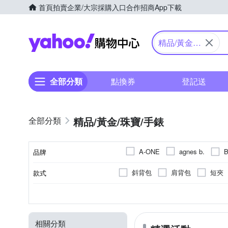
首頁
拍賣
企業/大宗採購入口
合作招商
App下載
Yahoo購物中心
精品/黃金/
珠寶/手錶
全部分類
點換券
登記送
精品/黃金/珠寶/手錶
B
A-ONE
agnes b.
品牌
CHANEL 香奈
CELINE
斜背包
肩背包
短夾
款式
品牌名稱
Hermes 愛馬仕
KATE 
名片夾
中夾
腰包
黑色系
無
多色系
耳環
牛皮
項鍊
尼龍
藍色系
藍色系
手鍊/手環
棉布
多色
黑色
1
2
3
顏色
錶帶顏色
內部夾層
錶盤顏色
種類
外層材質
MONTBLANC 萬寶龍
M
護照夾
戒指
串珠/吊
米色系
20以上
黃色系
其他皮革
咖啡色系
金色系
其他
橘色
灰
SWAROVSKI 施華洛世奇
相關分類
愛的小星星 黑水晶
玫瑰 