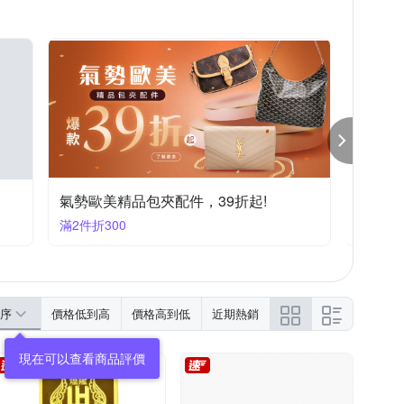
氣勢歐美精品包夾配件，39折起!
Long
滿2件折300
滿1件享
序
價格低到高
價格高到低
近期熱銷