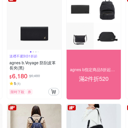
送禮不遲到31折起
agnes b.Voyage 防刮皮革
長夾(黑)
agnes b指定商品5折起！任2件再折520
6,180
$6,480
$
滿2件折520
5
(
1
)
限時下殺
券