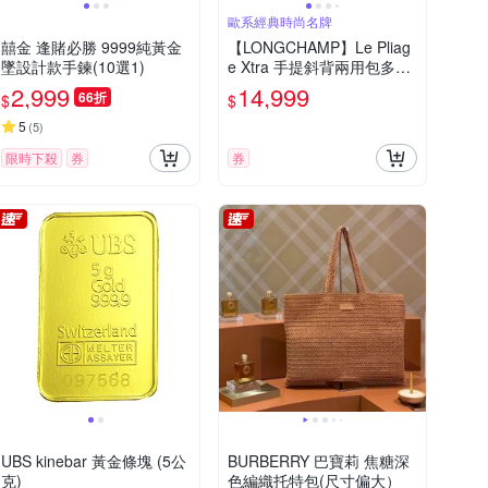
歐系經典時尚名牌
囍金 逢賭必勝 9999純黃金
【LONGCHAMP】Le Pliag
墜設計款手鍊(10選1)
e Xtra 手提斜背兩用包多色
選
2,999
14,999
66折
$
$
5
(
5
)
限時下殺
券
券
UBS kinebar 黃金條塊 (5公
BURBERRY 巴寶莉 焦糖深
克)
色編織托特包(尺寸偏大）