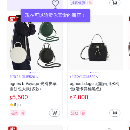
挑戰低價
券
現在可以追蹤你喜愛的商店！
任選2件再折520↘
任選2件再折520↘
agnes b.Voyage 光滑皮革
agnes b.logo 尼龍兩用水桶
圓餅包大款(多款)
包(淺卡其標黑色)
5,500
7,000
$
$
5
(
1
)
活動
券
活動
券