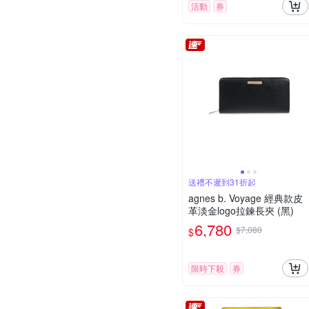
活動
券
送禮不遲到31折起
agnes b. Voyage 經典款皮
革淡金logo拉鍊長夾 (黑)
6,780
$7,080
$
限時下殺
券