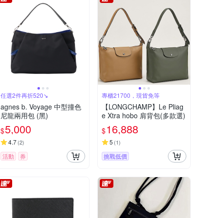
任選2件再折520↘
專櫃21700，現貨免等
agnes b. Voyage 中型撞色
【LONGCHAMP】Le Pliag
尼龍兩用包 (黑)
e Xtra hobo 肩背包(多款選)
5,000
16,888
$
$
4.7
5
(
2
)
(
1
)
活動
券
挑戰低價