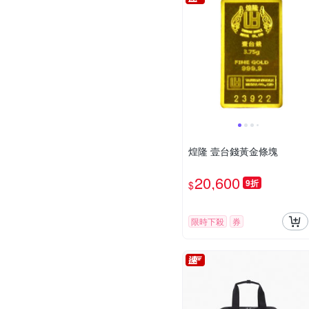
煌隆 壹台錢黃金條塊
20,600
9折
$
限時下殺
券