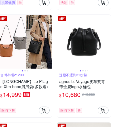
挑戰低價
券
活動
券
台灣專櫃21200
送禮不遲到31折起
【LONGCHAMP】Le Pliag
agnes b. Voyage皮革雙背
e Xtra hobo肩揹袋(多款選)
帶金屬logo水桶包
14,999
10,680
8折
$10,980
$
$
限時下殺
限時下殺
券