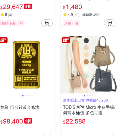
29,647
1,480
9折
$
$
5
4.9
(
3
)
(
12
)
總銷量>200
限時下殺
券
活動
券
過年照常出貨 專櫃價45,900
煌隆 伍台錢黃金條塊
TOD’S APA Micro 牛皮手提/
斜背水桶包-多色可選
98,400
22,588
9折
$
$