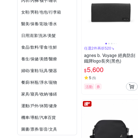
內衣/內褲/襪子/睡衣
女鞋/男鞋/包包/行李箱
醫美/保養/彩妝/香水
日用清潔/洗沐/美髮
食品/飲料/零食/生鮮
任選2件再折520↘
agnes b. Voyage 經典防刮
養生/保健/美體/醫療
鐵牌logo長夾(黑色)
5,600
$
婦幼/童鞋/玩具/樂器
5
(
5
)
餐廚/杯瓶/淨水/寵物
活動
券
家具/寢具/收納/修繕
運動/戶外/休閒/健身
機車/導航/汽車百貨
圖書/票券/影音/文具