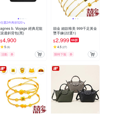
任選2件再折520↘
agnes b. Voyage 經典尼龍
囍金 細款唯美 999千足黃金
滾邊斜背包(黑)
墜手鍊(22選1)
4,900
2,999
66折
$
$
5
4.5
(
6
)
(
27
)
活動
券
限時下殺
券