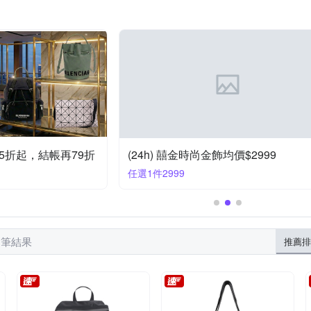
品牌
囍金
煌隆
維克維娜
錢
電腦包
其他
T5折起，結帳再79折
(24h) 囍金時尚金飾均價$2999
任選1件2999
9 筆結果
推薦排