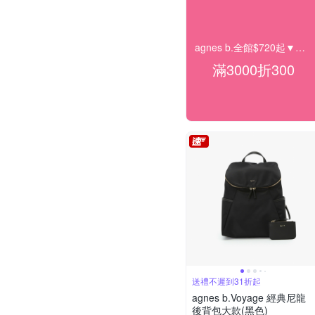
agnes b.全館$720起▼滿額再折300
滿3000折300
送禮不遲到31折起
agnes b.Voyage 經典尼龍
後背包大款(黑色)