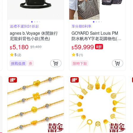
送禮不遲到31折起
享分期0利率
agnes b.Voyage 休閒旅行
GOYARD Saint Louis PM
尼龍斜背包小款(黑色)
防水帆布Y字老花購物包(多
色選)
5,180
59,999
$5,480
8折
$
$
5
5
(
2
)
(
1
)
挑戰低價
券
限時下殺