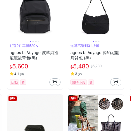
任選2件再折520↘
送禮不遲到31折起
agnes b. Voyage 皮革滾邊
agnes b. Voyage 簡約尼龍
尼龍後背包(黑)
肩背包 (黑)
5,600
5,480
$5,780
$
$
4.1
3
(
3
)
(
2
)
活動
券
限時下殺
券