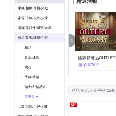
精選活動
VERSACE 凡賽斯
其他
貝珍珠
素面光珠
銅
手機/相機/耳機/穿戴
家電/冷氣/視聽/按摩
電腦/零組件/週邊/遊戲
精品/黃金/珠寶/手錶
精品
持續看漲 金條結帳89折(速)
黃金/珠寶
國際精奢品OUTLE
件享89折
滿1件享79折
鑽石
手錶/時鐘
瑞士錶/精品錶
精品/黃金/珠寶/手錶 224
看更多
女裝/男裝/牛仔休閒