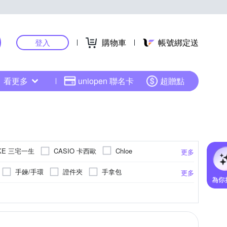
購物車
帳號綁定送
登入
看更多
uniopen 聯名卡
超贈點
AKE 三宅一生
CASIO 卡西歐
Chloe
更多
GUCCI 古馳
GOYARD 高雅德
k
手鍊/手環
證件夾
手拿包
更多
s Toiles du Soleil 蘇蕾
LONGCHAMP
生活用品
鑰匙圈/吊飾
化妝包
色系
紅色系
棉麻
擺飾
銀色系
防刮牛皮
橘色系
對戒
紅色系
髮飾
黃色系
絨布
透明
玻璃
透明
11
15
14
19
13
更多
更多
更多
更多
本麗聲
SEIKO 精工
SOPHIA 蘇菲亞珠寶
的小星星 白水晶
愛的小星星 紅水晶
UBS kinebar(瑞士聯合銀行kinebar)
AB藍水晶
粉水晶
紫水晶