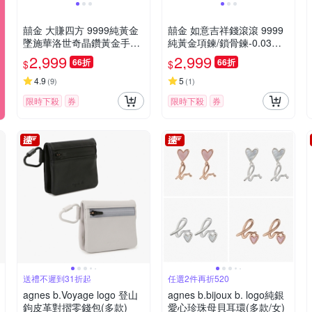
囍金 大賺四方 9999純黃金
囍金 如意吉祥錢滾滾 9999
墜施華洛世奇晶鑽黃金手鍊
純黃金項鍊/鎖骨鍊-0.03錢~
(16選1)
0.05錢(16選1)
2,999
2,999
66折
66折
$
$
4.9
5
(
9
)
(
1
)
限時下殺
券
限時下殺
券
送禮不遲到31折起
任選2件再折520
agnes b.Voyage logo 登山
agnes b.bijoux b. logo純銀
鉤皮革對摺零錢包(多款)
愛心珍珠母貝耳環(多款/女)