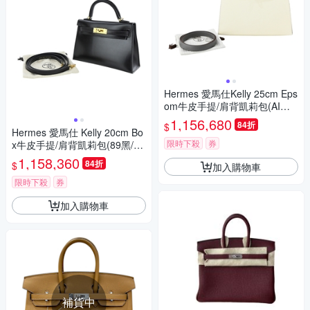
Hermes 愛馬仕Kelly 25cm Eps
om牛皮手提/肩背凱莉包(AI米
白/U刻/銀釦)
1,156,680
84折
$
Hermes 愛馬仕 Kelly 20cm Bo
限時下殺
券
x牛皮手提/肩背凱莉包(89黑/U
刻/金釦)
1,158,360
84折
$
加入購物車
限時下殺
券
加入購物車
補貨中