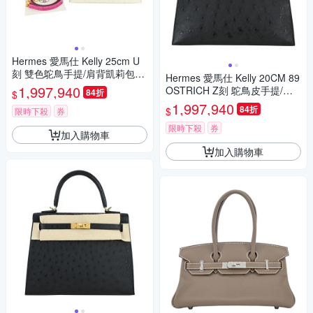
Hermes 愛馬仕 Kelly 25cm U
刻 雙色鴕鳥手提/肩背凱莉包
Hermes 愛馬仕 Kelly 20CM 89
(馬蹄印訂製款/00粉/髮絲紋金
1,997,940
OSTRICH Z刻 鴕鳥皮手提/肩
84折
$
釦)
背凱莉包(經典黑/金釦)
1,997,940
84折
$
限時下殺
券
限時下殺
券
加入購物車
加入購物車