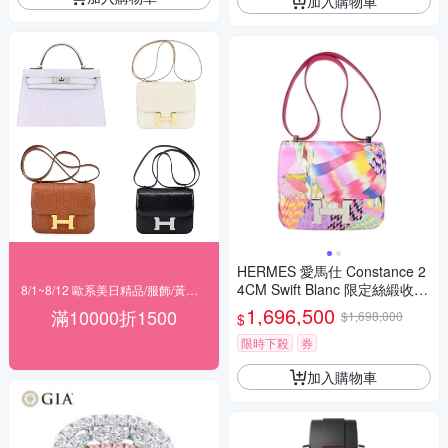
加入購物車
HERMES 愛馬仕 Constance 2
4CM Swift Blanc 限定絲緞收藏
8/1~8/12 歐系美日精品/服飾/黃金 滿$10000現折1500
款 牛皮斜背包(Y刻/OD 彩/銀
1,696,500
滿10000折1500
$1,698,000
$
釦)
限時下殺
券
加入購物車