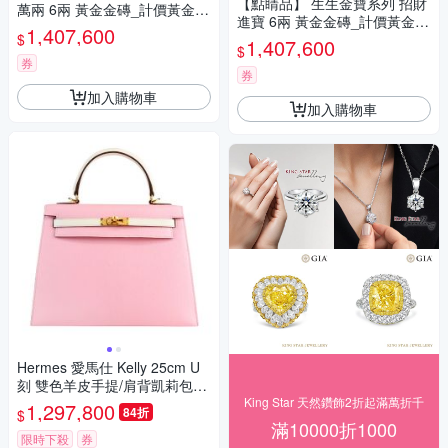
【點睛品】 生生金寶系列 招財
萬兩 6兩 黃金金磚_計價黃金(1
進寶 6兩 黃金金磚_計價黃金(1
兩x6塊)
1,407,600
$
兩x6塊)
1,407,600
$
券
券
加入購物車
加入購物車
Hermes 愛馬仕 Kelly 25cm U
刻 雙色羊皮手提/肩背凱莉包
(馬蹄印訂製款/00粉/金釦)
King Star 天然鑽飾2折起滿萬折千
1,297,800
84折
$
滿10000折1000
限時下殺
券