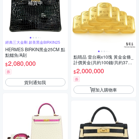
補貨中
經典三大金剛 超美黑金BIRKIN25
HERMES BIRKIN黑金25CM 點
點鱷魚/A刻
點睛品 壹台兩x10塊 黃金金條_
2,080,000
計價黃金(共約100錢/共約375
$
克)
2,000,000
$
券
券
貨到通知我
加入購物車