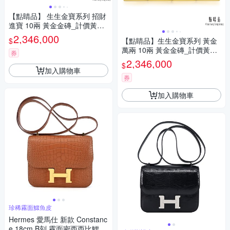
【點睛品】 生生金寶系列 招財
進寶 10兩 黃金金磚_計價黃金
(1兩x10塊)
2,346,000
$
【點睛品】生生金寶系列 黃金
萬兩 10兩 黃金金磚_計價黃金
券
(1兩x10塊)
2,346,000
$
加入購物車
券
加入購物車
珍稀霧面鱷魚皮
Hermes 愛馬仕 新款 Constanc
e 18cm B刻 霧面密西西比鱷魚