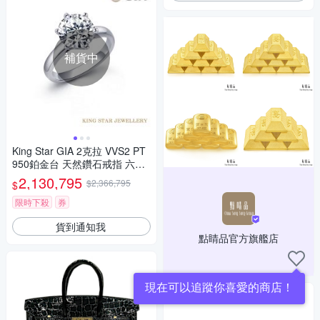
補貨中
King Star GIA 2克拉 VVS2 PT
950鉑金台 天然鑽石戒指 六爪
鑽戒
2,130,795
$2,366,795
$
限時下殺
券
貨到通知我
點睛品官方旗艦店
現在可以追蹤你喜愛的商店！