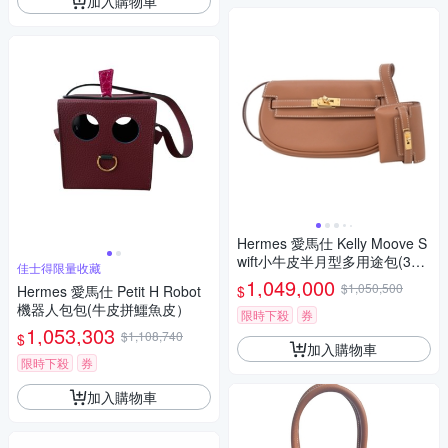
加入購物車
Hermes 愛馬仕 Kelly Moove S
wift小牛皮半月型多用途包(37
佳士得限量收藏
駝金/W刻/金釦)
1,049,000
$1,050,500
$
Hermes 愛馬仕 Petit H Robot
機器人包包(牛皮拼鱷魚皮）
限時下殺
券
1,053,303
$1,108,740
$
加入購物車
限時下殺
券
加入購物車