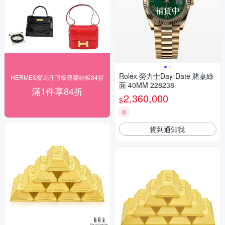
補貨中
Rolex 勞力士Day-Date 賭桌綠
HERMES愛馬仕頂級尊榮結帳84折
面 40MM 228238
滿1件享84折
2,360,000
$
券
貨到通知我