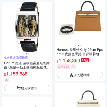
Hermes 愛馬仕Kelly 25cm Eps
om牛皮撞色手提/肩背凱莉包(A
七夕禮遇 送禮推薦
A奶茶/藍/巧克力/U刻/銀釦)
1,158,360
84折
$
Corum 崑崙 金橋亞當夏娃彩繪
限時下殺
券
白K限量手動上鍊機械腕錶-30
mm
1,158,888
$
加入購物車
券
加入購物車