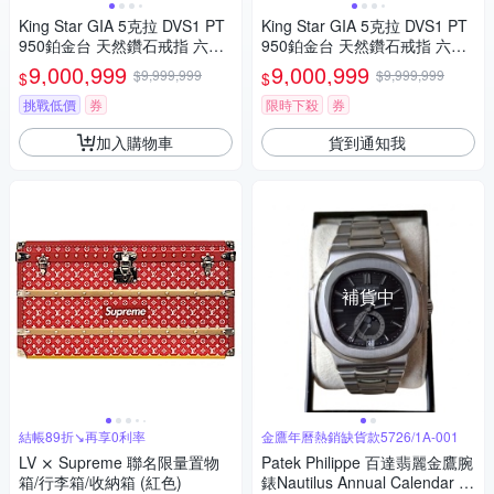
King Star GIA 5克拉 DVS1 PT
King Star GIA 5克拉 DVS1 PT
950鉑金台 天然鑽石戒指 六爪
950鉑金台 天然鑽石戒指 六爪
鑽戒
鑽墜
9,000,999
9,000,999
$9,999,999
$9,999,999
$
$
挑戰低價
券
限時下殺
券
加入購物車
貨到通知我
補貨中
結帳89折↘再享0利率
金鷹年曆熱銷缺貨款5726/1A-001
LV ⨯ Supreme 聯名限量置物
Patek Philippe 百達翡麗金鷹腕
箱/行李箱/收納箱 (紅色)
錶Nautilus Annual Calendar 5