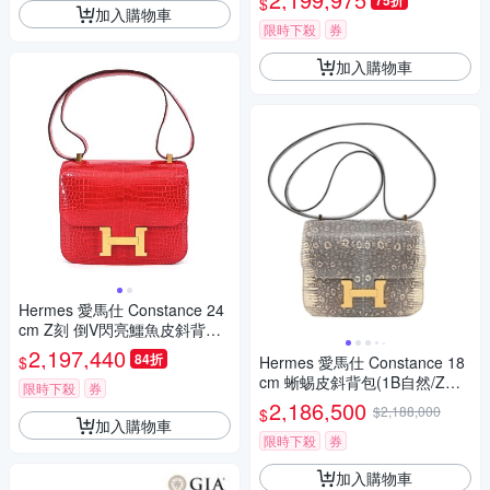
75折
$
加入購物車
限時下殺
券
加入購物車
Hermes 愛馬仕 Constance 24
cm Z刻 倒V閃亮鱷魚皮斜背包
(95法拉利紅/金釦)
2,197,440
84折
$
Hermes 愛馬仕 Constance 18
cm 蜥蜴皮斜背包(1B自然/Z刻/
限時下殺
券
金釦)
2,186,500
$2,188,000
$
加入購物車
限時下殺
券
加入購物車