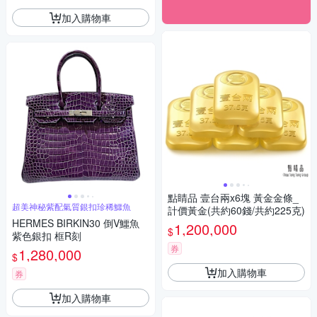
加入購物車
點睛品 壹台兩x6塊 黃金金條_
超美神秘紫配氣質銀扣珍稀鱷魚
計價黃金(共約60錢/共約225克)
HERMES BIRKIN30 倒V鱷魚
1,200,000
$
紫色銀扣 框R刻
券
1,280,000
$
加入購物車
券
加入購物車