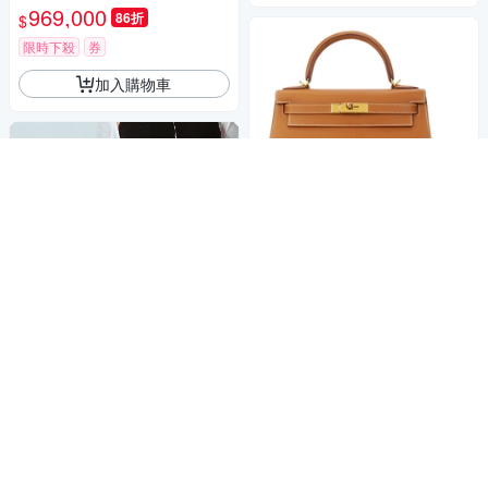
(H044624CC37)
969,000
86折
$
限時下殺
券
加入購物車
Hermes 愛馬仕Kelly 28cm Eps
om牛皮手提/肩背凱莉包(37金
棕/U刻/金釦)
963,480
84折
$
限時下殺
券
Hermes 愛馬仕 Mini Kelly 2代
加入購物車
鱷魚皮拚Epsom牛皮手提斜背
包(黑/金釦)
964,950
75折
$
限時下殺
券