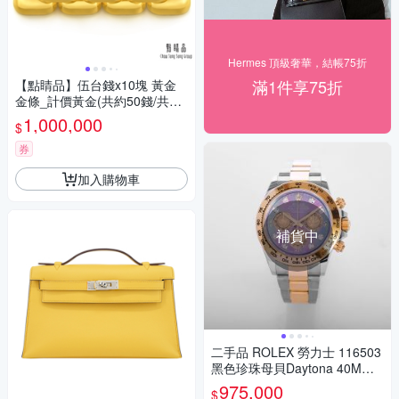
Hermes 頂級奢華，結帳75折
滿1件享75折
【點睛品】伍台錢x10塊 黃金
金條_計價黃金(共約50錢/共18
7.5克)
1,000,000
$
券
加入購物車
補貨中
二手品 ROLEX 勞力士 116503
黑色珍珠母貝Daytona 40MM
自動上鍊 (含2020年保卡及原
975,000
$