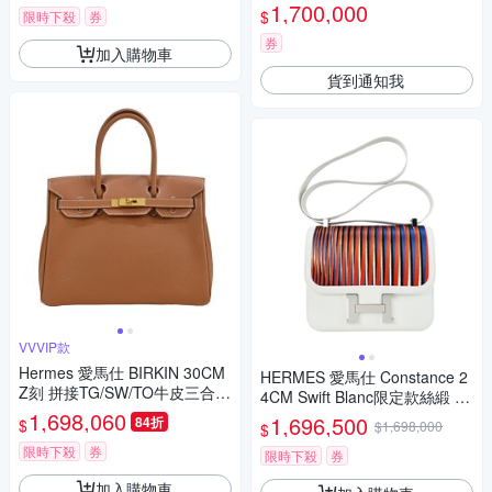
1,700,000
$
限時下殺
券
券
加入購物車
貨到通知我
VVVIP款
Hermes 愛馬仕 BIRKIN 30CM
HERMES 愛馬仕 Constance 2
Z刻 拼接TG/SW/TO牛皮三合一
4CM Swift Blanc限定款絲緞 牛
鉑金包(金棕/金釦/內袋可拆)
1,698,060
皮斜背包(Y刻/01 白/銀釦)
1,696,500
84折
$
$1,698,000
$
限時下殺
券
限時下殺
券
加入購物車