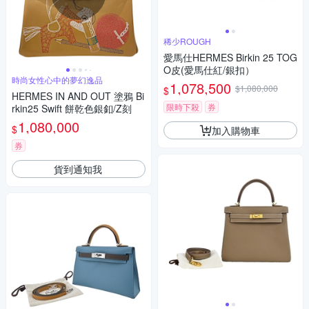
稀少ROUGH
愛馬仕HERMES Birkin 25 TOG
O皮(愛馬仕紅/銀扣）
時尚女性心中的夢幻逸品
1,078,500
$1,080,000
$
HERMES IN AND OUT 塗鴉 Bi
限時下殺
券
rkin25 Swift 餅乾色銀釦/Z刻
1,080,000
$
加入購物車
券
貨到通知我