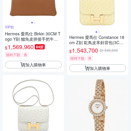
VIP款
Hermes 愛馬仕 Birkin 30CM T
Hermes 愛馬仕 Constance 18
ogo Y刻 鱷魚皮拼接手把牛皮
cm Z刻 鴕鳥皮革斜背包(3C羊
柏金包(AC駝色/銀釦)
1,569,960
84折
$
毛白/玫瑰金釦)
1,543,700
$1,545,200
$
限時下殺
券
限時下殺
券
加入購物車
加入購物車