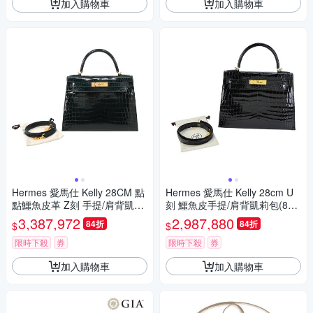
加入購物車
加入購物車
Hermes 愛馬仕 Kelly 28CM 點
Hermes 愛馬仕 Kelly 28cm U
點鱷魚皮革 Z刻 手提/肩背凱莉
刻 鱷魚皮手提/肩背凱莉包(89
包(6O松柏綠/金釦)
黑/金釦)
3,387,972
2,987,880
84折
84折
$
$
限時下殺
券
限時下殺
券
加入購物車
加入購物車