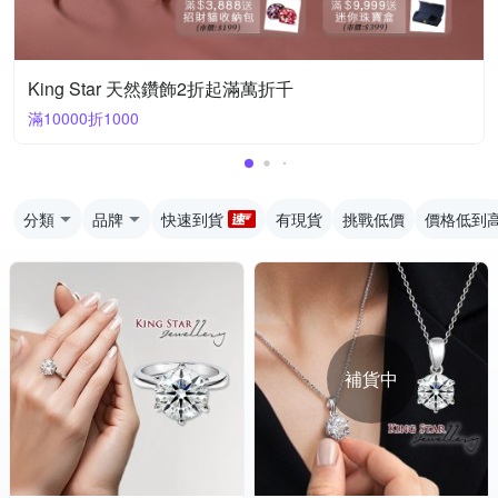
King Star 天然鑽飾2折起滿萬折千
滿10000折1000
分類
品牌
快速到貨
有現貨
挑戰低價
價格低到
補貨中