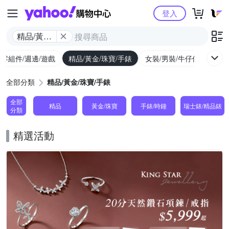
Yahoo購物中心
登入
精品/黃金/
珠寶/手錶
/零組件/週邊/遊戲
精品/黃金/珠寶/手錶
女裝/男裝/牛仔休閒
內
全部分類
精品/黃金/珠寶/手錶
全部
精品
黃金/珠寶
手錶/時鐘
瑞士錶/精品錶
分類
精選活動