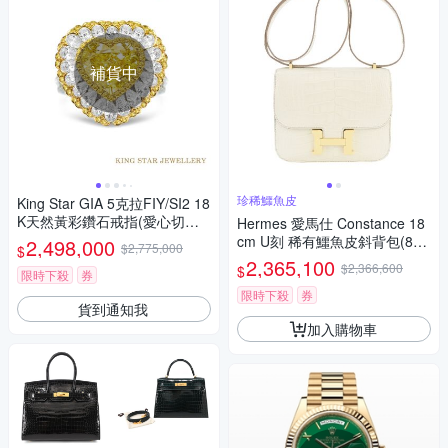
補貨中
珍稀鱷魚皮
King Star GIA 5克拉FIY/SI2 18
K天然黃彩鑽石戒指(愛心切工)
Hermes 愛馬仕 Constance 18
戒墜兩用
cm U刻 稀有鱷魚皮斜背包(8L
2,498,000
$2,775,000
$
冰川白/金釦)
2,365,100
$2,366,600
$
限時下殺
券
限時下殺
券
貨到通知我
加入購物車