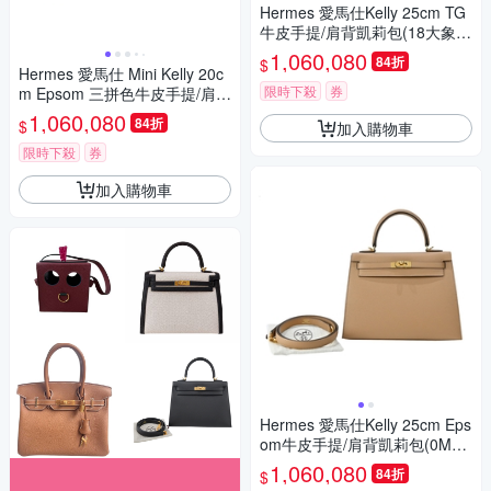
Hermes 愛馬仕Kelly 25cm TG
牛皮手提/肩背凱莉包(18大象
灰/U刻/金釦)
1,060,080
84折
$
Hermes 愛馬仕 Mini Kelly 20c
限時下殺
券
m Epsom 三拼色牛皮手提/肩背
凱莉包(AU牛仔藍/芝麻/樹皮/B
1,060,080
84折
$
加入購物車
刻/銀釦)
限時下殺
券
加入購物車
Hermes 愛馬仕Kelly 25cm Eps
om牛皮手提/肩背凱莉包(0M奶
茶/U刻/金釦)
1,060,080
84折
$