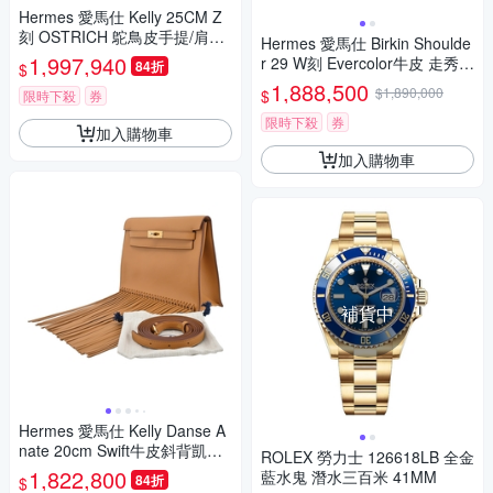
Hermes 愛馬仕 Kelly 25CM Z
刻 OSTRICH 鴕鳥皮手提/肩背
Hermes 愛馬仕 Birkin Shoulde
凱莉包(89 黑/金釦)
1,997,940
r 29 W刻 Evercolor牛皮 走秀款
84折
$
限量手提柏金包 (大象灰/銀釦)
1,888,500
$1,890,000
$
限時下殺
券
限時下殺
券
加入購物車
加入購物車
補貨中
Hermes 愛馬仕 Kelly Danse A
nate 20cm Swift牛皮斜背凱莉
ROLEX 勞力士 126618LB 全金
包(2S芝麻色/B刻/金釦)
1,822,800
藍水鬼 潛水三百米 41MM
84折
$