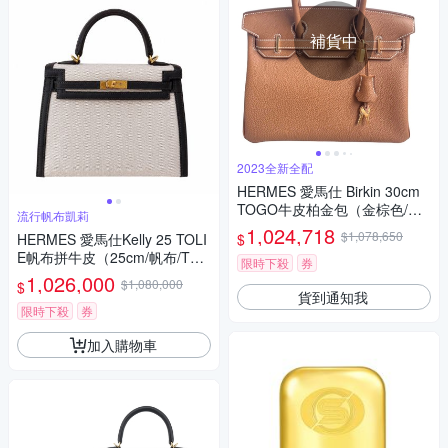
補貨中
2023全新全配
HERMES 愛馬仕 Birkin 30cm
TOGO牛皮柏金包（金棕色/金
流行帆布凱莉
扣/B刻）
1,024,718
$1,078,650
$
HERMES 愛馬仕Kelly 25 TOLI
E帆布拼牛皮（25cm/帆布/T3/
限時下殺
券
牛皮/金釦/G刻）
1,026,000
$1,080,000
$
貨到通知我
限時下殺
券
加入購物車