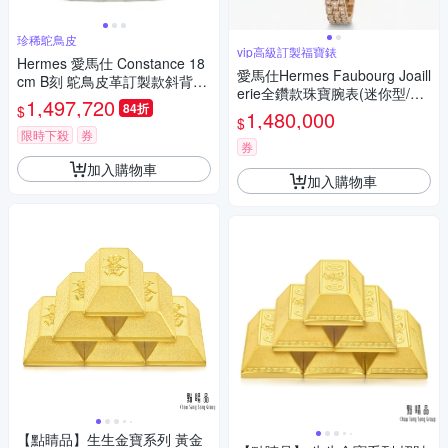
珍稀鴕鳥皮
vip高級訂製福寶錶
Hermes 愛馬仕 Constance 18
愛馬仕Hermes Faubourg Joaill
cm B刻 鴕鳥皮革訂製款斜背包
erie全鑽款珠寶腕表(迷你型/15
(灰/金釦)
1,497,720
84折
$
mm/18K金/鑽石)
1,480,000
$
限時下殺
券
券
加入購物車
加入購物車
【點睛品】生生金寶系列 黃金