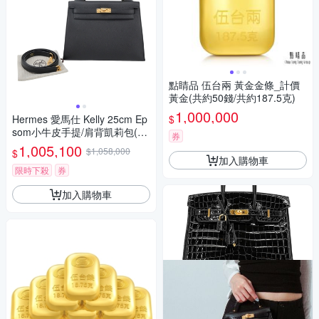
點睛品 伍台兩 黃金金條_計價
黃金(共約50錢/共約187.5克)
1,000,000
$
Hermes 愛馬仕 Kelly 25cm Ep
som小牛皮手提/肩背凱莉包(89
券
經典黑/W刻/金釦)
1,005,100
$1,058,000
$
加入購物車
限時下殺
券
加入購物車