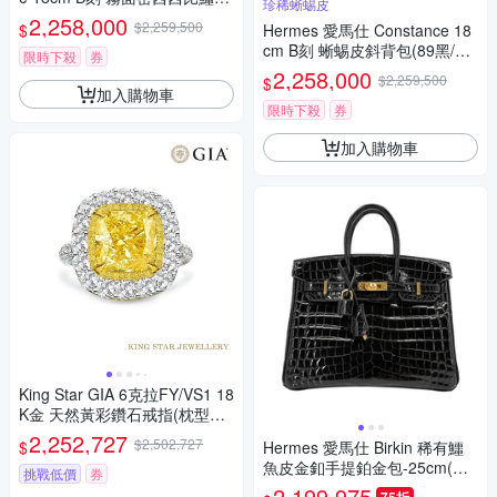
珍稀蜥蜴皮
皮斜背包(37駝金/附鏡子/金釦)
2,258,000
$2,259,500
$
Hermes 愛馬仕 Constance 18
cm B刻 蜥蜴皮斜背包(89黑/銀
限時下殺
券
釦)
2,258,000
$2,259,500
$
加入購物車
限時下殺
券
加入購物車
King Star GIA 6克拉FY/VS1 18
K金 天然黃彩鑽石戒指(枕型花
式車工)戒墜兩用
2,252,727
$2,502,727
$
Hermes 愛馬仕 Birkin 稀有鱷
魚皮金釦手提鉑金包-25cm(U
挑戰低價
券
刻/89黑)
2,199,975