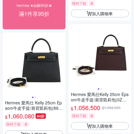
限時下殺
券
Hermes ★結帳95折★
滿1件享95折
加入購物車
Hermes 愛馬仕Kelly 25cm Eps
om牛皮手提/肩背凱莉包(0Z紅
Hermes 愛馬仕 Kelly 25cm Ep
棕/U刻/金釦)
1,056,500
som牛皮手提/肩背凱莉包(89經
$1,058,000
$
典黑/Z刻/金釦)
1,060,080
限時下殺
券
84折
$
限時下殺
券
加入購物車