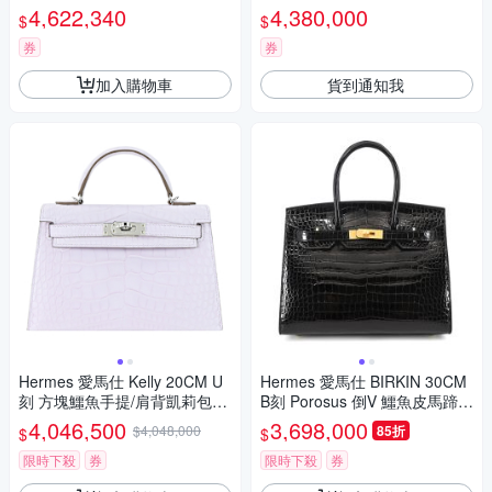
726/1A/001
4,622,340
4,380,000
$
$
券
券
加入購物車
貨到通知我
Hermes 愛馬仕 Kelly 20CM U
Hermes 愛馬仕 BIRKIN 30CM
刻 方塊鱷魚手提/肩背凱莉包(0
B刻 Porosus 倒V 鱷魚皮馬蹄印
9夢幻紫/銀釦)
柏金包(黑/内裡黃/金釦)
4,046,500
3,698,000
$4,048,000
85折
$
$
限時下殺
券
限時下殺
券