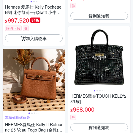
廠盒子)
券
Hermes 愛馬仕 Kelly Pochette
B刻 迷你凱莉一代Swift 小牛皮
貨到通知我
手提包(9D琥珀黃/銀釦)
997,920
84折
$
限時下殺
券
加入購物車
補貨中
HERMES黑金TOUCH KELLY2
8/U刻
968,000
$
券
專櫃暢銷經典款
HERMES愛馬仕 Kelly II Retour
貨到通知我
ne 25 Veau Togo Bag (金棕)