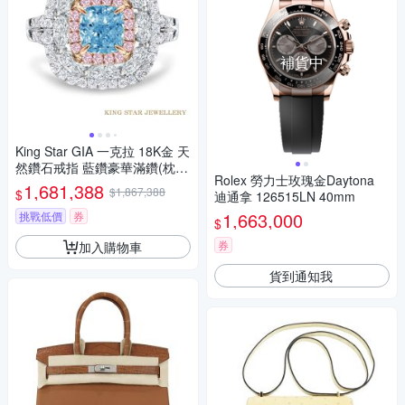
補貨中
King Star GIA 一克拉 18K金 天
然鑽石戒指 藍鑽豪華滿鑽(枕型
Rolex 勞力士玫瑰金Daytona
花式車工/戒墜2用款)
1,681,388
$1,867,388
$
迪通拿 126515LN 40mm
1,663,000
挑戰低價
券
$
券
加入購物車
貨到通知我