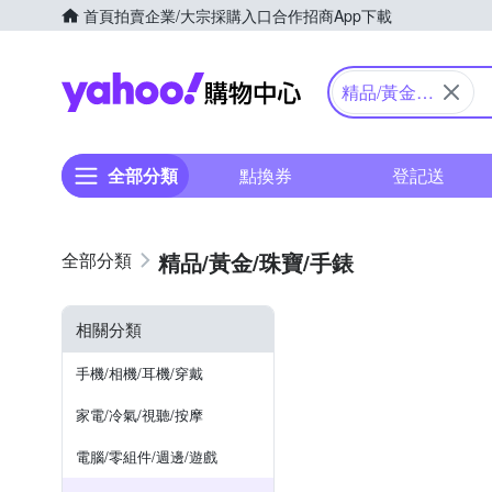
首頁
拍賣
企業/大宗採購入口
合作招商
App下載
Yahoo購物中心
精品/黃金/
珠寶/手錶
全部分類
點換券
登記送
精品/黃金/珠寶/手錶
相關分類
手機/相機/耳機/穿戴
家電/冷氣/視聽/按摩
電腦/零組件/週邊/遊戲