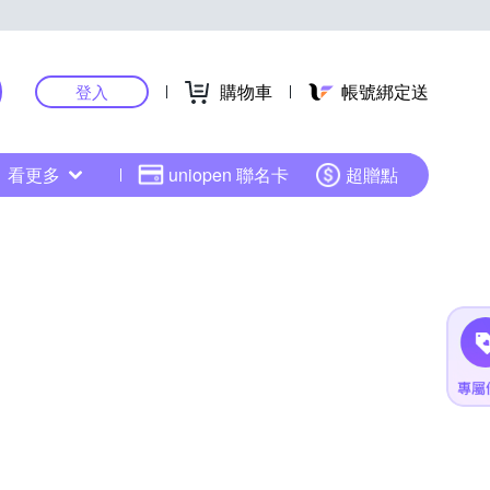
購物車
帳號綁定送
登入
看更多
uniopen 聯名卡
超贈點