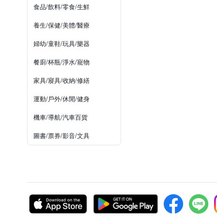
食品/飲料/零食/生鮮
養生/保健/美體/醫療
婦幼/童鞋/玩具/樂器
餐廚/杯瓶/淨水/寵物
家具/寢具/收納/修繕
運動/戶外/休閒/健身
機車/導航/汽車百貨
圖書/票券/影音/文具