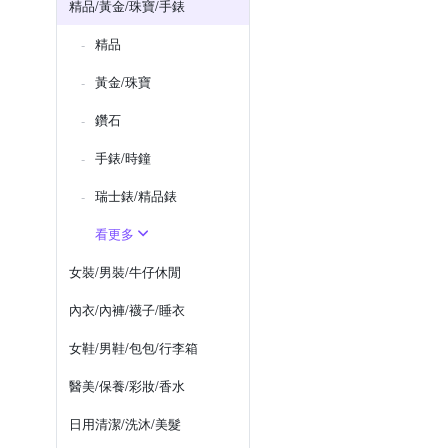
精品/黃金/珠寶/手錶
精品
黃金/珠寶
鑽石
手錶/時鐘
瑞士錶/精品錶
看更多
女裝/男裝/牛仔休閒
內衣/內褲/襪子/睡衣
女鞋/男鞋/包包/行李箱
醫美/保養/彩妝/香水
日用清潔/洗沐/美髮