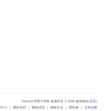
Yahoo台灣電子商務 版權所有 © 2026 服務條款(
更新
)
服中心
|
關於我們
|
購物須知
|
網路安全
|
隱私權
|
分類地圖