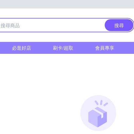
搜尋
必逛好店
刷卡/超取
會員專享