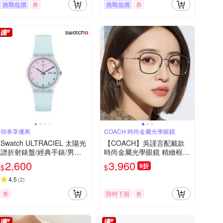
挑戰低價
券
挑戰低價
券
領券享優惠
COACH 時尚金屬光學眼鏡
Swatch ULTRACIEL 太陽光
【COACH】吳謹言配戴款
譜折射錶盤/經典手錶/男錶/
時尚金屬光學眼鏡 精緻框面
女錶/瑞士製造 GE713 (34m
雙色設計 HC5160D 9331
2,600
3,960
9折
$
$
m)
黑/金 公司貨
4.5
(
2
)
券
限時下殺
券