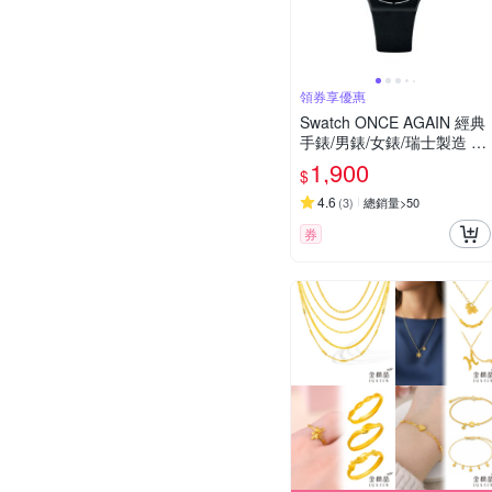
領券享優惠
Swatch ONCE AGAIN 經典
手錶/男錶/女錶/瑞士製造 G
B743-S26 (34mm)
1,900
$
4.6
(
3
)
總銷量>50
券