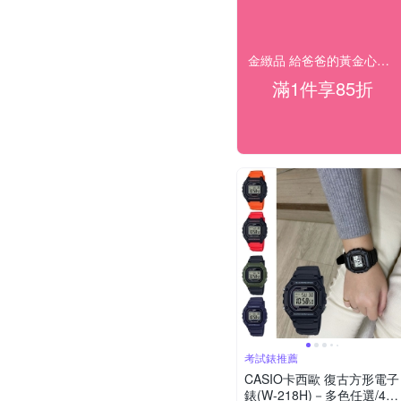
金緻品 給爸爸的黃金心意，全館結帳85折
滿1件享85折
考試錶推薦
CASIO卡西歐 復古方形電子
錶(W-218H)－多色任選/43.