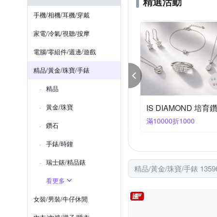
精選活動
Ms caramelo 焦糖小姐
手機/相機/耳機/穿戴
SWAROVSKI 施華洛世奇
家電/冷氣/視聽/按摩
Watchband
W.J Luxora
電腦/零組件/週邊/遊戲
精品/黃金/珠寶/手錶
精品
tydiamond 精選珍珠85折
黃金/珠寶
IS DIAMOND 培
件享85折
滿10000折1000
鑽石
手錶/時鐘
瑞士錶/精品錶
精品/黃金/珠寶/手錶 135
看更多
女裝/男裝/牛仔休閒