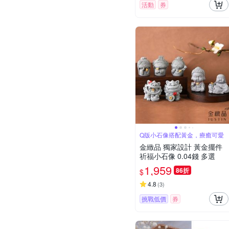
活動
券
Q版小石像搭配黃金，療癒可愛
金緻品 獨家設計 黃金擺件
祈福小石像 0.04錢 多選
1,959
86折
$
4.8
(
3
)
挑戰低價
券