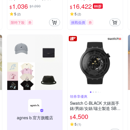
1,036
16,422
$1,090
86折
$
$
5
5
(
2
)
(
2
)
限時下殺
券
挑戰低價
券
領券享優惠
Swatch C-BLACK 大錶面手
錶/男錶/女錶/瑞士製造 SB0
3B100 (47mm)
4,500
$
agnes b.官方旗艦店
5
(
1
)