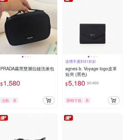
送禮不遲到31折起
PRADA霧黑雙層拉鏈洗漱包
agnes b. Voyage logo皮革
短夾 (黑色)
1,580
5,180
$5,480
$
$
活動
券
限時下殺
券