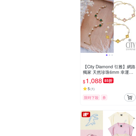
【City Diamond 引雅】網路
獨家 天然珍珠6mm 幸運草
造型 手鍊-多款任選(珠潤月
1,088
85折
$
詠系列)
5
(
1
)
限時下殺
券