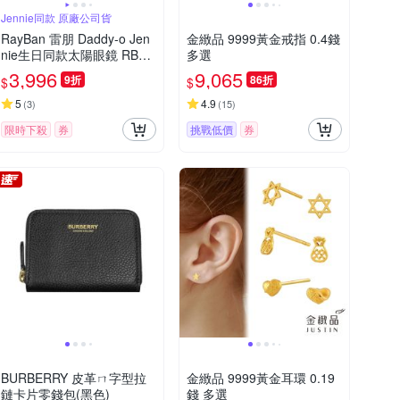
Jennie同款 原廠公司貨
RayBan 雷朋 Daddy-o Jen
金緻品 9999黃金戒指 0.4錢
nie生日同款太陽眼鏡 RB20
多選
16 601/31 黑框墨綠鏡片 公
3,996
9,065
9折
86折
$
$
司貨(贈RAYBAN眼鏡掛袋)
5
4.9
(
3
)
(
15
)
限時下殺
券
挑戰低價
券
BURBERRY 皮革ㄇ字型拉
金緻品 9999黃金耳環 0.19
鏈卡片零錢包(黑色)
錢 多選