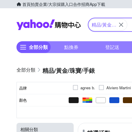
首頁
拍賣
企業/大宗採購入口
合作招商
App下載
Yahoo購物中心
精品/黃金/
珠寶/手錶
全部分類
點換券
登記送
精品/黃金/珠寶/手錶
agnes b.
Alviero Martini
品牌
CASIO 卡西歐
CROSS
顏色
品牌名稱
Dior 迪奧
COACH
斜背包
黑色系
黑色系
925純銀
耳環
礦物玻璃
項鍊
短夾
白色系
銀色系
合金
壓克力鏡面
手鍊/手環
兩用包
棉
液晶
藍色
款式
錶盤顏色
錶帶顏色
材質
種類
鏡面材質
Georg Jensen 喬治傑生
膠框
紅色系
紫色系
珍珠
方巾
鑽石
紫色系
米色系
證件夾
壓克力/塑
米色
橘色
KATE SPADE
King Star
相關分類
化妝包
戒指
飛官款