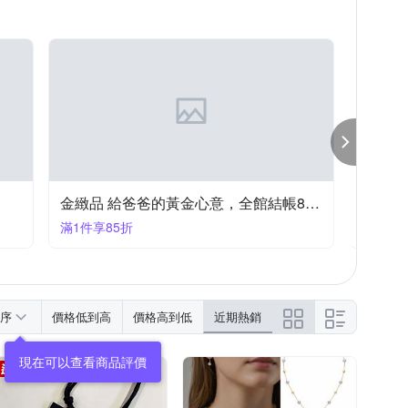
n 雷朋
SEIKO 精工
ISA
TORY BURCH
Valentino Coupeau
維克維娜
金緻品 給爸爸的黃金心意，全館結帳85折
CASI
滿1件享85折
滿1件享
序
價格低到高
價格高到低
近期熱銷