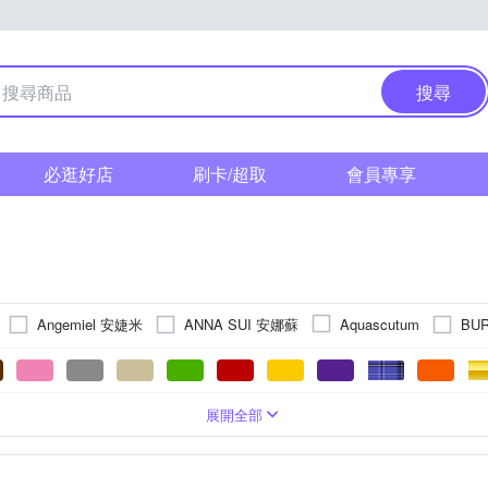
搜尋
必逛好店
刷卡/超取
會員專享
Angemiel 安婕米
ANNA SUI 安娜蘇
BU
Aquascutum
Caramelo 彩糖
CAMPO MARZIO
CELINE
CF Diamon
Everlasting Love 天長地久
FENDI 芬迪
DAKS
Dogeared
顯示/數位顯示
系
強化玻璃
鋯石
領巾
墜飾
金色系
鍍K金
口袋方巾
礦石鏡面
戒指
藍色系
玫瑰金色系
純鈦
串珠/吊飾
肩背包
藍寶石水晶鏡面
銀色系
水晶
咖啡色系
髮飾
長夾
綠色系
不銹鋼
白色系
玻璃鏡面
日本珠
方框
多色系
K金
零錢包
粉紅色系
淡水珠
塑膠玻璃(
鈦鍺
粉紅
展開全部
Golicc 古里雅
Hawk 浩客
Hush Puppies
IS DIAMOND
料
系
系
手提包
珍珠貝
黃色系
銀
手鍊/手環
咖啡色系
卡其色系
耳環
黃色系
透明
名片夾
橘色系
項鏈
透明
托特包
卡
LANVIN 浪凡
M
Luciano Milano
MARC JACOBS MJ
生活用品
無框
經典Wayfarer
鑰匙圈/吊飾
護照夾