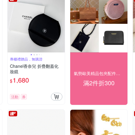
專櫃禮贈品，無購證
Chanel香奈兒 折疊翻蓋化
妝鏡
氣勢歐美精品包夾配件，39折起!
1,680
$
滿2件折300
活動
券