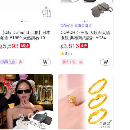
COACH 原廠公司貨
【City Diamond 引雅】日本
COACH 亞洲版 大鏡面太陽
鉑金 PT950 天然鑽石 10分
眼鏡 典雅簡約設計 HC8401
六爪 耳環 附日本證書(東京
D 500287 黑框抗UV深灰鏡
5,593
3,816
85折
9折
$
$
Yuki系列)
片 公司貨(加贈掛式眼鏡袋)
5
(
1
)
挑戰低價
券
限時下殺
券