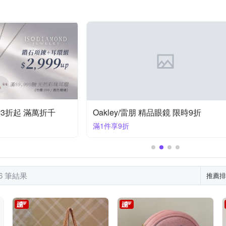
OAKLEY 歐克利
RayBa
PARKER PHILIP
RALPH LAUREN
SWATCH
Saint Laurent Paris
SOPHIE DESCHAMPS
TiM
其他品牌
金緻品
璞心堂
ZOOM
ZENDAR
育鑽3折起 滿萬折千
Oakley/雷朋 精品眼鏡 限時9折
滿1件享9折
96 筆結果
推薦排