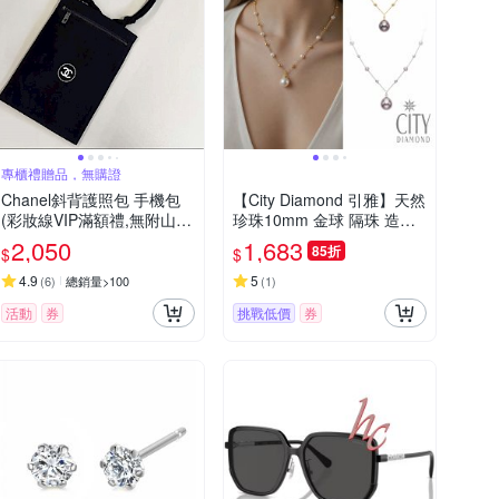
專櫃禮贈品，無購證
Chanel斜背護照包 手機包
【City Diamond 引雅】天然
(彩妝線VIP滿額禮,無附山茶
珍珠10mm 金球 隔珠 造型
花吊飾）
項鍊 -多款任選(珠潤月詠系
2,050
1,683
85折
$
$
列)
4.9
5
(
6
)
總銷量>100
(
1
)
活動
券
挑戰低價
券