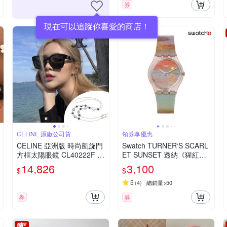
券
現在可以追蹤你喜愛的商店！
CELINE 原廠公司貨
領券享優惠
CELINE 亞洲版 時尚凱旋門
Swatch TURNER‵S SCARL
方框太陽眼鏡 CL40222F 0
ET SUNSET 透納《猩紅日
1A 黑框深灰鏡片 公司貨(贈
落》/泰德美術館聯名 SO28
14,826
3,100
$
$
貝殼眼鏡鍊)
Z700 (34mm)
5
(
4
)
總銷量>50
券
券