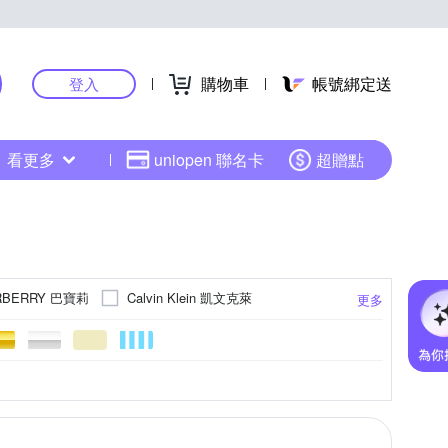
購物車
帳號綁定送
登入
看更多
uniopen 聯名卡
超贈點
RBERRY 巴寶莉
Calvin Klein 凱文克萊
更多
CITIZEN 星辰
City Diamond 引雅
d
FLUNGO 佛朗明哥
Flik Flak
FOSSIL
RESIN GLASS)
色系
後背包
腳鍊
牛皮
綠色系
金色系
文具
白鋼
圓框
灰色系
玫瑰金色系
無
南洋珠
法瑯
中夾
多色系
玻璃
手拿包
對戒
灰色系
紅色系
更多
更多
更多
更多
J’code 真愛密碼
Just Diamond
其色系
金屬框
墜子
腰包
半框
ASERATI 瑪莎拉蒂
Michael Kors
擺件
長襪