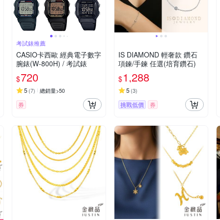
考試錶推薦
CASIO卡西歐 經典電子數字
IS DIAMOND 輕奢款 鑽石
腕錶(W-800H) / 考試錶
項鍊/手鍊 任選(培育鑽石)
720
1,288
$
$
5
5
(
7
)
總銷量>50
(
3
)
券
挑戰低價
券