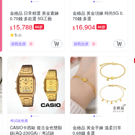
金緻品 日常精選 黃金素鍊
金緻品 黃金項鍊 時尚5G 0.
0.70錢 多款選 5G工藝
70錢 多選
15,788
16,904
86折
86折
$
$
5
(
3
)
挑戰低價
券
挑戰低價
券
考試錶推薦
CASIO卡西歐 復古金色雙顯
金緻品 黃金手鍊 溫柔日常
錶(AQ-230GA) / 考試錶
0.68錢 多選