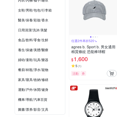
內衣/內褲/襪子/睡衣
女鞋/男鞋/包包/行李箱
醫美/保養/彩妝/香水
日用清潔/洗沐/美髮
食品/飲料/零食/生鮮
任選2件再折520↘
agnes b. Sport b. 男女通用
養生/保健/美體/醫療
棉質條紋 恐龍棒球帽
1,600
$
婦幼/童鞋/玩具/樂器
5
(
1
)
餐廚/杯瓶/淨水/寵物
活動
券
家具/寢具/收納/修繕
運動/戶外/休閒/健身
機車/導航/汽車百貨
圖書/票券/影音/文具