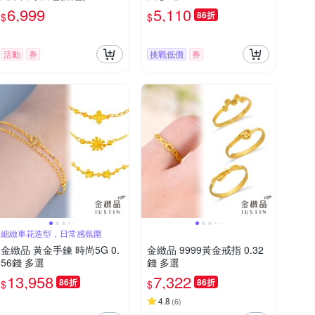
6,999
5,110
86折
$
$
活動
券
挑戰低價
券
細緻車花造型，日常感氛圍
金緻品 黃金手鍊 時尚5G 0.
金緻品 9999黃金戒指 0.32
56錢 多選
錢 多選
13,958
7,322
86折
86折
$
$
4.8
(
6
)