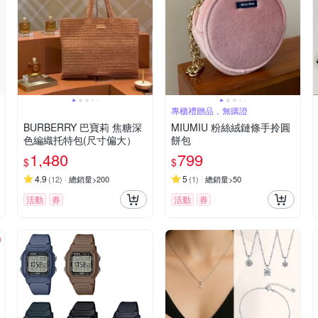
專櫃禮贈品，無購證
BURBERRY 巴寶莉 焦糖深
MIUMIU 粉絲絨鏈條手拎圓
色編織托特包(尺寸偏大）
餅包
1,480
799
$
$
4.9
5
(
12
)
總銷量>200
(
1
)
總銷量>50
活動
券
活動
券