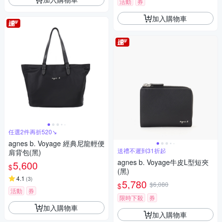
活動
券
加入購物車
任選2件再折520↘
agnes b. Voyage 經典尼龍輕便
送禮不遲到31折起
肩背包(黑)
agnes b. Voyage牛皮L型短夾
5,600
$
(黑)
4.1
(
3
)
5,780
$6,080
$
活動
券
限時下殺
券
加入購物車
加入購物車