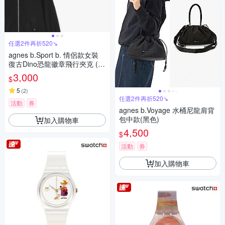
任選2件再折520↘
agnes b.Sport b. 情侶款女裝
復古Dino恐龍徽章飛行夾克 (黑
色)
3,000
$
5
(
2
)
任選2件再折520↘
活動
券
agnes b.Voyage 水桶尼龍肩背
包中款(黑色)
加入購物車
4,500
$
活動
券
加入購物車