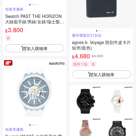
領券享優惠
Swatch PAST THE HORIZON
大錶面手錶/男錶/女錶/瑞士製造
SB05B113 (47mm)
3,800
$
夏特賣限定31折起
券
agnes b. Voyage 防刮牛皮卡片
短夾(藍色)
加入購物車
4,680
$4,980
$
限時下殺
券
加入購物車
領券享優惠