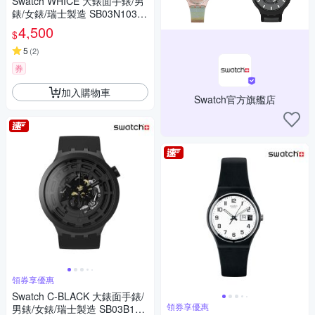
Swatch WHICE 大錶面手錶/男
錶/女錶/瑞士製造 SB03N103
(47mm)
4,500
$
5
(
2
)
券
加入購物車
Swatch官方旗艦店
領券享優惠
Swatch C-BLACK 大錶面手錶/
領券享優惠
男錶/女錶/瑞士製造 SB03B100