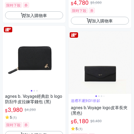
4,780
$5,080
$
限時下殺
券
限時下殺
券
加入購物車
加入購物車
agnes b. Voyage經典款 b logo
送禮不遲到31折起
防刮牛皮拉鍊零錢包 (黑)
agnes b.Voyage logo皮革長夾
3,980
$4,280
$
(黑色)
5
(
1
)
6,180
$6,480
$
限時下殺
券
5
(
1
)