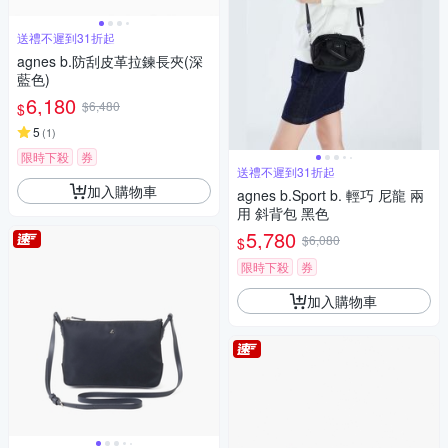
送禮不遲到31折起
agnes b.防刮皮革拉鍊長夾(深
藍色)
6,180
$6,480
$
5
(
1
)
限時下殺
券
送禮不遲到31折起
加入購物車
agnes b.Sport b. 輕巧 尼龍 兩
用 斜背包 黑色
5,780
$6,080
$
限時下殺
券
加入購物車