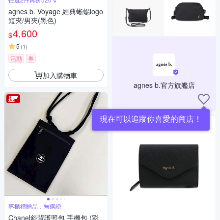
agnes b. Voyage 經典蜥蜴logo
短夾/男夾(黑色)
4,600
$
5
(
1
)
活動
券
加入購物車
agnes b.官方旗艦店
現在可以追蹤你喜愛的商店！
專櫃禮贈品，無購證
Chanel斜背護照包 手機包 (彩