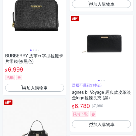
加入購物車
BURBERRY 皮革ㄇ字型拉鏈卡
片零錢包(黑色)
6,999
$
活動
券
送禮不遲到31折起
加入購物車
agnes b. Voyage 經典款皮革淡
金logo拉鍊長夾 (黑)
6,780
$7,080
$
限時下殺
券
加入購物車