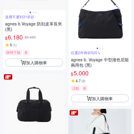
送禮不遲到31折起
agnes b.Voyage 防刮皮革長夾
(黑)
6,180
$6,480
$
5
(
1
)
限時下殺
券
任選2件再折520↘
agnes b. Voyage 中型撞色尼龍
加入購物車
兩用包 (黑)
5,000
$
4.7
(
2
)
活動
券
加入購物車