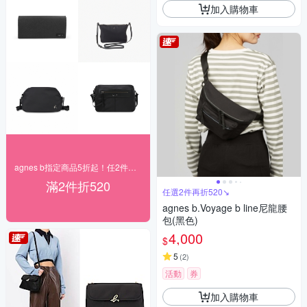
加入購物車
agnes b指定商品5折起！任2件再折520
滿2件折520
任選2件再折520↘
agnes b.Voyage b line尼龍腰
包(黑色)
4,000
$
5
(
2
)
活動
券
加入購物車