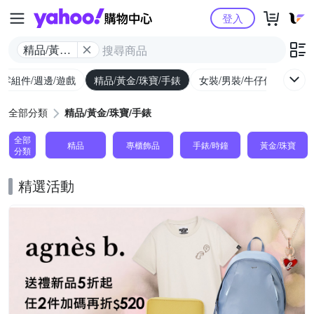
Yahoo購物中心
登入
精品/黃金/
珠寶/手錶
/零組件/週邊/遊戲
精品/黃金/珠寶/手錶
女裝/男裝/牛仔休閒
內
全部分類
精品/黃金/珠寶/手錶
全部
精品
專櫃飾品
手錶/時鐘
黃金/珠寶
分類
精選活動