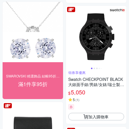
領券享優惠
SWAROVSKI 精選飾品 結帳95折(24H
Swatch CHECKPOINT BLACK
滿1件享95折
大錶面手錶/男錶/女錶/瑞士製造
SB02B400 (47mm)
5,050
$
5
(
1
)
券
加入購物車