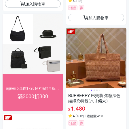
4.1
(
3
)
加入購物車
活動
券
加入購物車
agnes b.全館$720起▼滿額再折300
滿3000折300
BURBERRY 巴寶莉 焦糖深色
編織托特包(尺寸偏大）
1,480
$
4.9
(
12
)
總銷量>200
活動
券