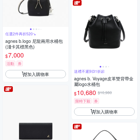
任選2件再折520↘
agnes b.logo 尼龍兩用水桶包
(淺卡其標黑色)
7,000
$
活動
券
送禮不遲到31折起
加入購物車
agnes b. Voyage皮革雙背帶金
屬logo水桶包
10,680
$10,980
$
限時下殺
券
加入購物車