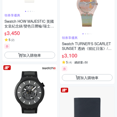
領券享優惠
Swatch HOW MAJESTIC 英國
女皇紀念錶/變色日曆輪/瑞士製
造 GZ711 (34mm)
3,450
$
領券享優惠
5
(
2
)
Swatch TURNER‵S SCARLET
券
SUNSET 透納《猩紅日落》/泰
德美術館聯名 SO28Z700 (34m
3,100
加入購物車
$
m)
5
(
4
)
總銷量>50
券
加入購物車