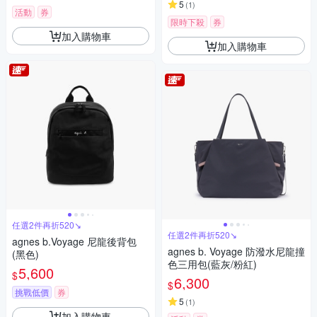
5
(
1
)
活動
券
限時下殺
券
加入購物車
加入購物車
任選2件再折520↘
任選2件再折520↘
agnes b.Voyage 尼龍後背包
agnes b. Voyage 防潑水尼龍撞
(黑色)
色三用包(藍灰/粉紅)
5,600
$
6,300
$
挑戰低價
券
5
(
1
)
加入購物車