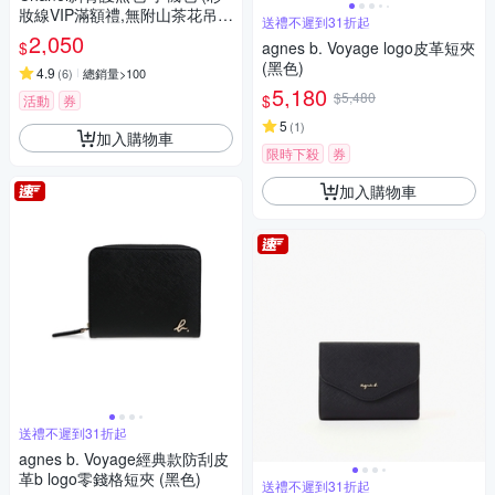
妝線VIP滿額禮,無附山茶花吊
送禮不遲到31折起
飾）
2,050
$
agnes b. Voyage logo皮革短夾
(黑色)
4.9
(
6
)
總銷量>100
5,180
$5,480
$
活動
券
5
(
1
)
加入購物車
限時下殺
券
加入購物車
送禮不遲到31折起
agnes b. Voyage經典款防刮皮
革b logo零錢格短夾 (黑色)
送禮不遲到31折起