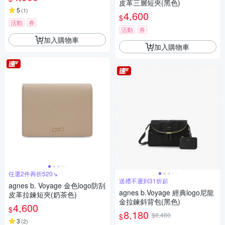
皮革三層短夾(黑色)
5
(
1
)
4,600
$
活動
券
活動
券
加入購物車
加入購物車
任選2件再折520↘
送禮不遲到31折起
agnes b. Voyage 金色logo防刮
agnes b.Voyage 經典logo尼龍
皮革拉鍊短夾(奶茶色)
金拉鍊斜背包(黑色)
4,600
$
8,180
$8,480
$
3
(
2
)