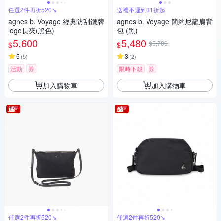
任選2件再折520↘
送禮不遲到31折起
agnes b. Voyage 經典防刮鐵牌
agnes b. Voyage 簡約尼龍肩背
logo長夾(黑色)
包 (黑)
5,600
5,480
$5,780
$
$
5
3
(
5
)
(
2
)
活動
券
限時下殺
券
加入購物車
加入購物車
任選2件再折520↘
任選2件再折520↘