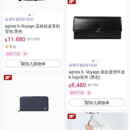
送禮不遲到31折起
agnes b.Voyage 荔枝紋皮革斜
背包 黑色
11,680
$11,980
$
5
(
2
)
限時下殺
券
加入購物車
送禮不遲到31折起
agnes b. Voyage 新款柔滑牛皮
b logo長夾 (黑色)
6,480
$6,780
$
限時下殺
券
加入購物車