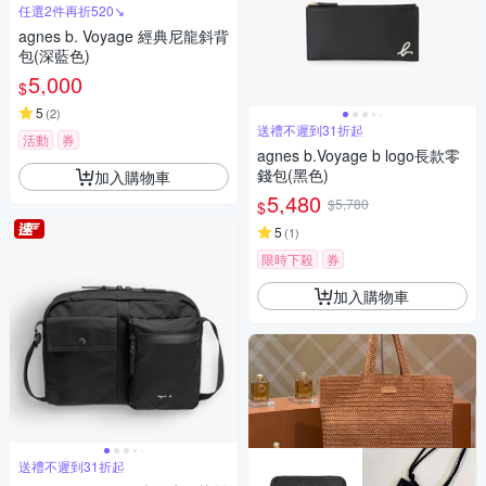
任選2件再折520↘
agnes b. Voyage 經典尼龍斜背
包(深藍色)
5,000
$
5
(
2
)
送禮不遲到31折起
活動
券
agnes b.Voyage b logo長款零
錢包(黑色)
加入購物車
5,480
$5,780
$
5
(
1
)
限時下殺
券
加入購物車
送禮不遲到31折起