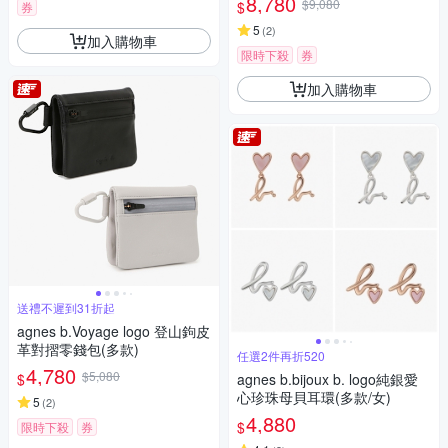
8,780
$9,080
$
券
5
(
2
)
加入購物車
限時下殺
券
加入購物車
送禮不遲到31折起
agnes b.Voyage logo 登山鉤皮
革對摺零錢包(多款)
任選2件再折520
4,780
$5,080
$
agnes b.bijoux b. logo純銀愛
心珍珠母貝耳環(多款/女)
5
(
2
)
4,880
$
限時下殺
券