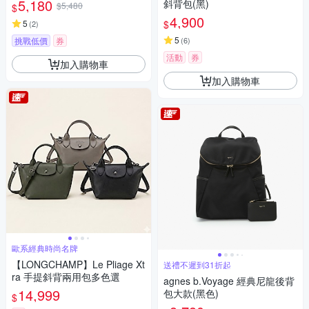
5,180
斜背包(黑)
$5,480
$
4,900
$
5
(
2
)
5
挑戰低價
券
(
6
)
活動
券
加入購物車
加入購物車
歐系經典時尚名牌
【LONGCHAMP】Le Pliage Xt
送禮不遲到31折起
ra 手提斜背兩用包多色選
agnes b.Voyage 經典尼龍後背
14,999
包大款(黑色)
$