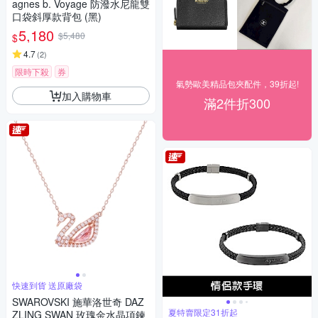
agnes b. Voyage 防潑水尼龍雙
口袋斜厚款背包 (黑)
5,180
$5,480
$
4.7
(
2
)
限時下殺
券
氣勢歐美精品包夾配件，39折起!
加入購物車
滿2件折300
快速到貨 送原廠袋
SWAROVSKI 施華洛世奇 DAZ
夏特賣限定31折起
ZLING SWAN 玫瑰金水晶項鍊