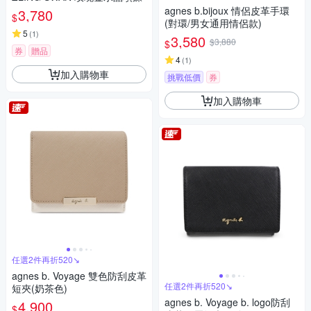
agnes b.bijoux 情侶皮革手環
3,780
$
(對環/男女通用情侶款)
5
(
1
)
3,580
$3,880
$
券
贈品
4
(
1
)
加入購物車
挑戰低價
券
加入購物車
任選2件再折520↘
agnes b. Voyage 雙色防刮皮革
任選2件再折520↘
短夾(奶茶色)
agnes b. Voyage b. logo防刮
4,900
$