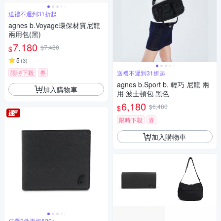
送禮不遲到31折起
agnes b.Voyage環保材質尼龍
兩用包(黑)
7,180
$7,480
$
5
(
3
)
限時下殺
券
送禮不遲到31折起
agnes b.Sport b. 輕巧 尼龍 兩
加入購物車
用 波士頓包 黑色
6,180
$6,480
$
限時下殺
券
加入購物車
任選2件再折520↘