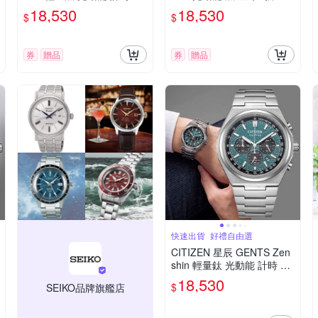
錶 熊貓錶 送禮 禮物 推薦 C
時 男錶 送禮 禮物 推薦 CA4
18,530
18,530
$
$
A4610-85L
691-59X
券
贈品
券
贈品
快速出貨_好禮自由選
CITIZEN 星辰 GENTS Zen
shin 輕量鈦 光動能 計時 男
錶 熊貓錶 送禮 禮物 推薦 C
18,530
$
SEIKO品牌旗艦店
A4610-85X