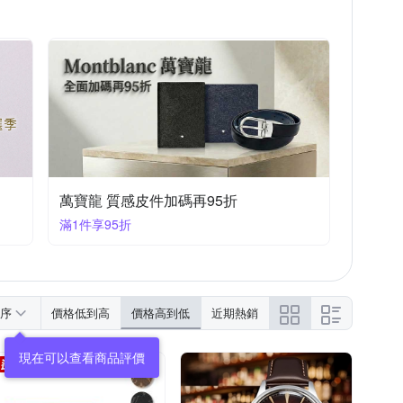
SWAROVSKI 施華洛世奇
SWATCH
VERSACE 凡賽斯
au
Watchband
萬寶龍 質感皮件加碼再95折
滿1件享95折
序
價格低到高
價格高到低
近期熱銷