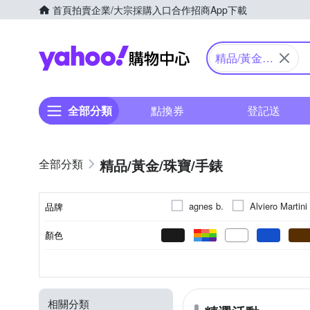
首頁
拍賣
企業/大宗採購入口
合作招商
App下載
Yahoo購物中心
精品/黃金/
珠寶/手錶
全部分類
點換券
登記送
精品/黃金/珠寶/手錶
agnes b.
Alviero Martini
品牌
CASIO 卡西歐
CROSS
顏色
品牌名稱
Dior 迪奧
COACH
斜背包
黑色系
黑色系
925純銀
耳環
礦物玻璃
項鍊
短夾
白色系
銀色系
合金
壓克力鏡面
手鍊/手環
兩用包
棉
液晶
藍色
款式
錶盤顏色
錶帶顏色
材質
種類
鏡面材質
Georg Jensen 喬治傑生
膠框
紅色系
紫色系
珍珠
別針
方巾
鑽石
紫色系
米色系
手提包
壓克力/塑
米色
橘色
LANVIN 浪凡
King Star
相關分類
化妝包
戒指
鑰匙圈/