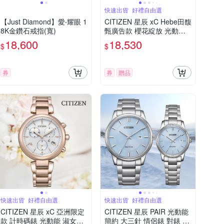
快速出貨_好禮自由選
【Just Diamond】愛‧耀眼 1
CITIZEN 星辰 xC Hebe田馥
8K金鑽石戒指(寬)
甄廣告款 櫻花綻放 光動能
計時 女錶 FB1456-65X 送
18,600
18,530
$
$
禮 禮物 推薦
券
券
贈品
快速出貨_好禮自由選
快速出貨_好禮自由選
CITIZEN 星辰 xC 亞洲限定
CITIZEN 星辰 PAIR 光動能
款 計時碼錶 光動能 淑女錶
簡約 大三針 情侶錶 對錶 B