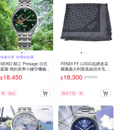
快速出貨_好禮自由選
SEIKO 精工 Presage 日式
FENDI FF LOGO品牌老花
庭園 簡約美學小鏤空機械
圖騰義大利製真絲混羊毛大
錶-綠 送禮 禮物推薦_SK02
正方圍巾/披肩(黑灰色/120C
18,450
18,300
$19,800
$
$
8 SSA463J1/4R39-00W0G
M)
券
贈品
限時下殺
券