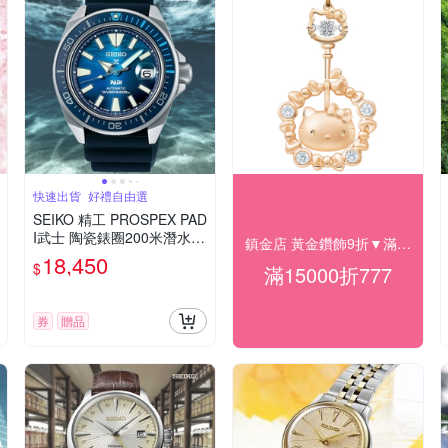
快速出貨_好禮自由選
SEIKO 精工 PROSPEX PAD
I武士 陶瓷錶圈200米潛水機
鎮金店 黃金鑽飾9折▼滿15000折777
械錶 送禮 禮物推薦 SRPJ93
18,450
$
滿15000折777
K1/4R35-03W0F_SK028
券
贈品