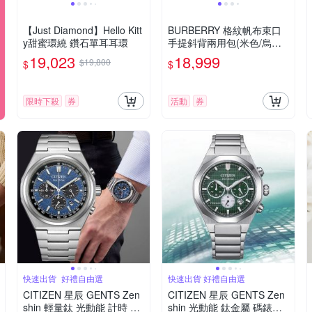
【Just Diamond】Hello Kitt
BURBERRY 格紋帆布束口
y甜蜜環繞 鑽石單耳耳環
手提斜背兩用包(米色/烏木
色)
19,023
18,999
$19,800
$
$
限時下殺
券
活動
券
快速出貨_好禮自由選
快速出貨 好禮自由選
CITIZEN 星辰 GENTS Zen
CITIZEN 星辰 GENTS Zen
shin 輕量鈦 光動能 計時 男
shin 光動能 鈦金屬 碼錶計