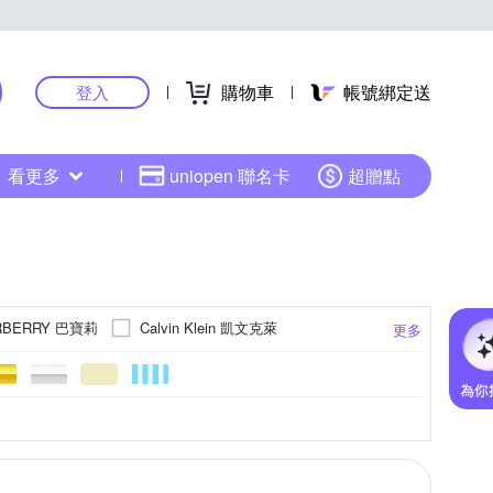
購物車
帳號綁定送
登入
看更多
uniopen 聯名卡
超贈點
RBERRY 巴寶莉
Calvin Klein 凱文克萊
更多
CITIZEN 星辰
City Diamond 引雅
d
FLUNGO 佛朗明哥
Flik Flak
FOSSIL
RESIN GLASS)
色系
後背包
腳鍊
牛皮
綠色系
金色系
文具
白鋼
圓框
灰色系
玫瑰金色系
無
南洋珠
法瑯
中夾
多色系
玻璃
手拿包
對戒
灰色系
紅色系
更多
更多
更多
更多
更多
Just Diamond
KATE SPADE
其色系
金屬框
墜子
腰包
半框
Ms caramelo 焦糖小姐
Michael Kors
護照夾
長襪