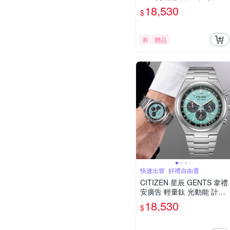
時 男錶 送禮 禮物 推薦 CA4
18,530
$
691-59L
券
贈品
快速出貨_好禮自由選
CITIZEN 星辰 GENTS 韋禮
安廣告 輕量鈦 光動能 計時
男錶 熊貓錶 送禮 禮物 推薦
18,530
$
CA4610-85M