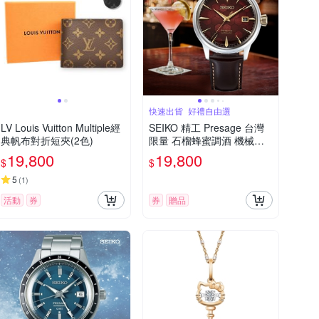
快速出貨_好禮自由選
LV Louis Vuitton Multiple經
SEIKO 精工 Presage 台灣
典帆布對折短夾(2色)
限量 石榴蜂蜜調酒 機械錶
送禮 禮物推薦_SK028 SRP
19,800
19,800
$
$
L21J1/4R35-01T0R
5
(
1
)
活動
券
券
贈品