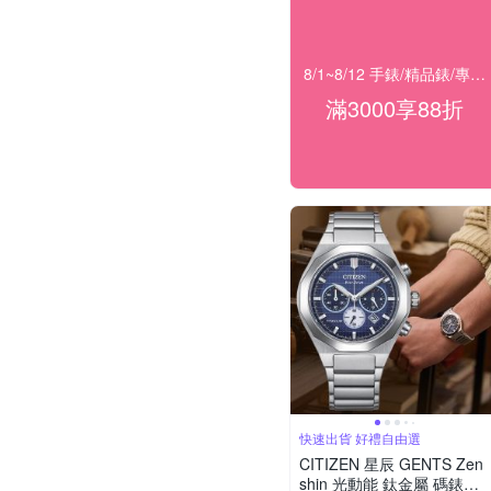
8/1~8/12 手錶/精品錶/專櫃飾品 指定商品滿$3000享88折
滿3000享88折
快速出貨 好禮自由選
CITIZEN 星辰 GENTS Zen
shin 光動能 鈦金屬 碼錶計