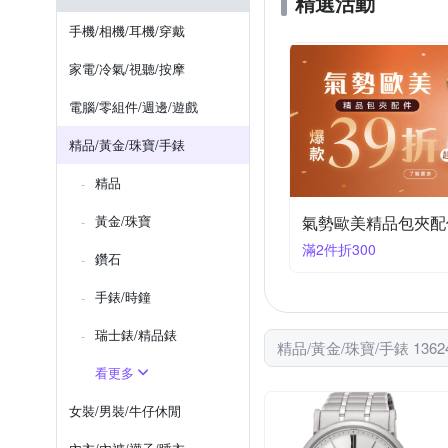
精選活動
OAKLEY 歐克利
PARKE
手機/相機/耳機/穿戴
Saint Laurent Paris
SOP
家電/冷氣/視聽/按摩
W.J Luxora
ZOOM
電腦/零組件/週邊/遊戲
精品/黃金/珠寶/手錶
精品
黃金/珠寶
氣勢歐美精品包夾配件
滿2件折300
鑽石
手錶/時鐘
瑞士錶/精品錶
精品/黃金/珠寶/手錶 136
看更多
女裝/男裝/牛仔休閒