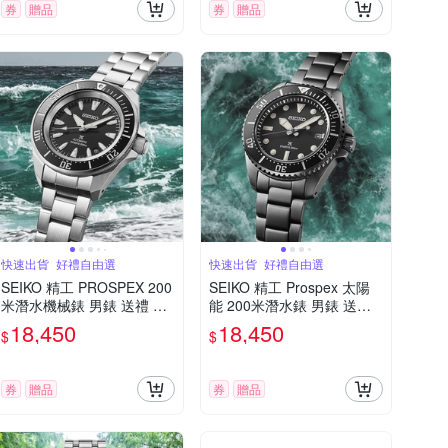
券
贈品
券
贈品
快速出貨_好禮自由選
快速出貨_好禮自由選
SEIKO 精工 PROSPEX 200
SEIKO 精工 Prospex 太陽
米潛水機械錶 男錶 送禮 禮
能 200米潛水錶 男錶 送禮
物推薦_SK028 SRPL13K1/
禮物推薦_SK028 SNE599P
18,450
18,450
$
$
4R35-06K0D
1/V157-00A0SD
券
贈品
券
贈品