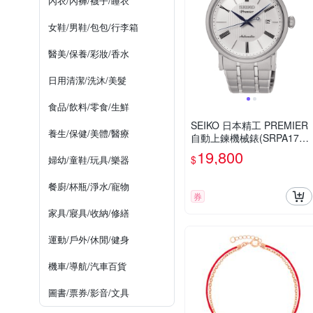
內衣/內褲/襪子/睡衣
女鞋/男鞋/包包/行李箱
醫美/保養/彩妝/香水
日用清潔/洗沐/美髮
食品/飲料/零食/生鮮
SEIKO 日本精工 PREMIER
養生/保健/美體/醫療
自動上鍊機械錶(SRPA17J
1)白/41mm
19,800
$
婦幼/童鞋/玩具/樂器
餐廚/杯瓶/淨水/寵物
券
家具/寢具/收納/修繕
運動/戶外/休閒/健身
機車/導航/汽車百貨
圖書/票券/影音/文具