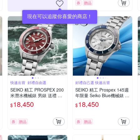
券
贈品
現在可以追蹤你喜愛的商店！
快速出貨_好禮自由選
好禮自己選 快速出貨
SEIKO 精工 PROSPEX 200
SEIKO 精工 Prospex 145週
米潛水機械錶 男錶 送禮 禮
年限量 Seiko Blue機械錶 送
物推薦_SK028 SRPL11K1/
禮 禮物 推薦_SK028 HBB0
18,450
18,450
$
$
4R35-06K0R
01K1/4R35-06K0B
券
贈品
券
贈品