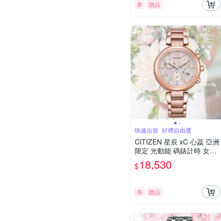
券
贈品
快速出貨_好禮自由選
CITIZEN 星辰 xC 心蕊 亞洲
限定 光動能 碼錶計時 女錶
粉紅金 FB1452-66X 送禮
18,530
$
禮物 推薦
券
贈品