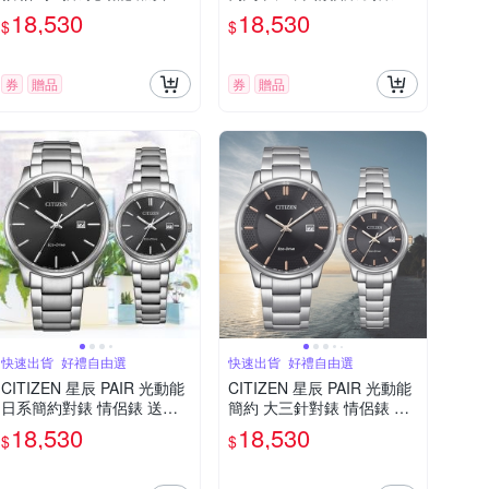
FB1456-65A 送禮 禮物 推
M6978-77L/EW2318-73L
18,530
18,530
$
$
薦
送禮 禮物 推薦
券
贈品
券
贈品
快速出貨_好禮自由選
快速出貨_好禮自由選
CITIZEN 星辰 PAIR 光動能
CITIZEN 星辰 PAIR 光動能
日系簡約對錶 情侶錶 送禮
簡約 大三針對錶 情侶錶 BM
禮物 推薦 BM6978-93E/EW
6977-70E/EW2317-76E 送
18,530
18,530
$
$
2318-90E
禮 禮物 推薦