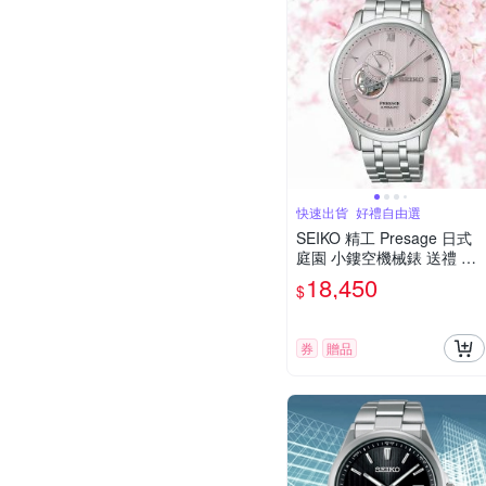
快速出貨_好禮自由選
SEIKO 精工 Presage 日式
庭園 小鏤空機械錶 送禮 禮
物推薦_SK028 SSA465J1/4
18,450
$
R39-00W0F
券
贈品