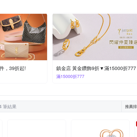
RayBan 雷朋
SEIKO 精工
R PHILIP
RALPH LAUREN
HIE DESCHAMPS
TiMISA
TORY BURCH
Valentino Coupe
其他品牌
金緻品
璞心堂
維克維娜
ZENDAR
，39折起!
鎮金店 黃金鑽飾9折▼滿15000折777
滿15000折777
24 筆結果
推薦排