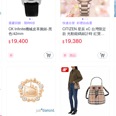
週慶回饋．限時6折
快速出貨_好禮自由選
CK Infinite機械皮革腕錶-黑
CITIZEN 星辰 xC 台灣限定
色/42mm
款 光動能碼錶計時 紅寶石
女錶 送禮 禮物 推薦 FB145
19,400
19,380
$
$
6-65B
券
券
贈品