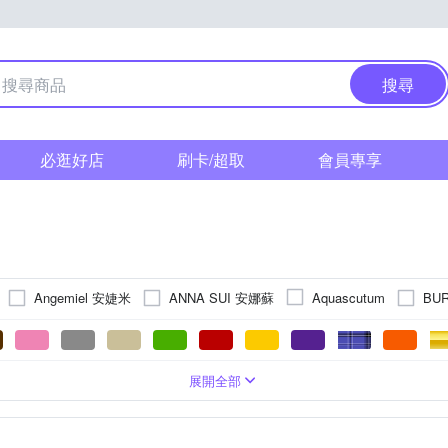
搜尋
必逛好店
刷卡/超取
會員專享
Angemiel 安婕米
ANNA SUI 安娜蘇
BU
Aquascutum
Caramelo 彩糖
CAMPO MARZIO
CELINE
CF Diamon
Everlasting Love 天長地久
FENDI 芬迪
DAKS
Dogeared
顯示/數位顯示
系
強化玻璃
鋯石
領巾
墜飾
金色系
鍍K金
口袋方巾
礦石鏡面
戒指
藍色系
玫瑰金色系
純鈦
串珠/吊飾
肩背包
藍寶石水晶鏡面
銀色系
水晶
咖啡色系
髮飾
長夾
綠色系
不銹鋼
白色系
玻璃鏡面
日本珠
方框
多色系
K金
零錢包
粉紅色系
淡水珠
塑膠玻璃(
鈦鍺
粉紅
展開全部
Golicc 古里雅
J’code 真愛密碼
Hush Puppies
IS DIAMOND
料
系
系
證件夾
珍珠貝
黃色系
手鍊/手環
咖啡色系
卡其色系
耳環
黃色系
透明
名片夾
橘色系
項鏈
透明
托特包
卡
MASERATI 瑪莎拉蒂
Luciano Milano
MARC JACOBS MJ
吊飾
飛官款
經典Wayfarer
無框
生活用品
擺件