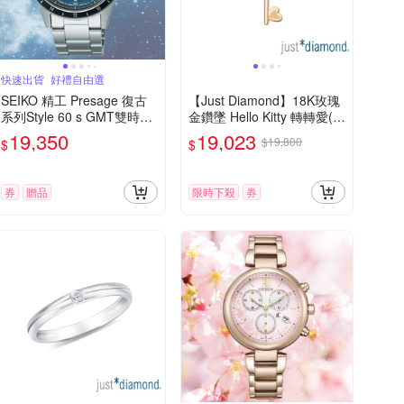
快速出貨_好禮自由選
SEIKO 精工 Presage 復古
【Just Diamond】18K玫瑰
系列Style 60 s GMT雙時區
金鑽墜 Hello Kitty 轉轉愛(不
機械錶-藍 SSK009J1/4R34-
含鍊)
19,350
19,023
$19,800
$
$
00B0B 送禮 禮物推薦_SK0
28
券
贈品
限時下殺
券