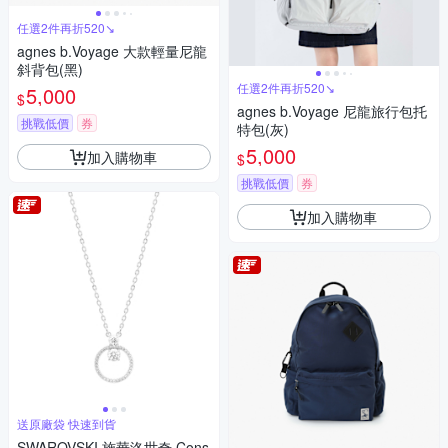
任選2件再折520↘
agnes b.Voyage 大款輕量尼龍
斜背包(黑)
任選2件再折520↘
5,000
$
agnes b.Voyage 尼龍旅行包托
挑戰低價
券
特包(灰)
5,000
加入購物車
$
挑戰低價
券
加入購物車
送原廠袋 快速到貨
SWAROVSKI 施華洛世奇 Cons