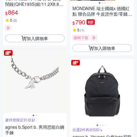
鬧鐘(QHE193S)銀/11.2X8.8c
MONDAINE 瑞士國鐵x 德國紅
m
864
$
點 聯合品牌 牛皮證件套/零錢
包/鑰匙包 ( 多款任選 )
5
790
(
2
)
8折
$
券
5
(
1
)
限時下殺
券
加入購物車
加入購物車
夏特賣限定31折起
agnes b.Sport b. 男用恐龍白鋼
任選2件再折520↘
手鍊
agnes b. Voyage 白色logo尼龍