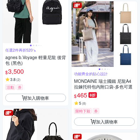
任選2件再折520↘
agnes b.Voyage 輕量尼龍 後背
包 (黑色)
3,500
$
功能齊全的貼心設計
3.8
(
2
)
MONDAINE 瑞士國鐵 尼龍A4
拉鍊托特包內附口袋-多色可選
活動
券
465
8折
$
加入購物車
5
(
8
)
限時下殺
券
加入購物車