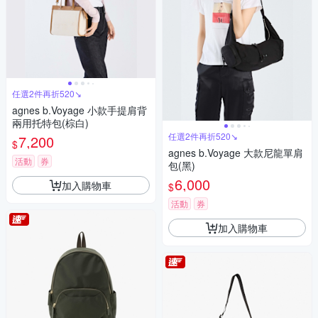
任選2件再折520↘
agnes b.Voyage 小款手提肩背
兩用托特包(棕白)
任選2件再折520↘
7,200
$
agnes b.Voyage 大款尼龍單肩
活動
券
包(黑)
6,000
加入購物車
$
活動
券
加入購物車