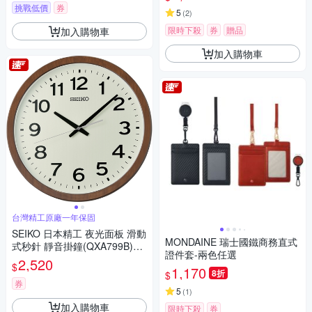
挑戰低價
券
5
(
2
)
限時下殺
券
贈品
加入購物車
加入購物車
台灣精工原廠一年保固
SEIKO 日本精工 夜光面板 滑動
MONDAINE 瑞士國鐵商務直式
式秒針 靜音掛鐘(QXA799B)40
證件套-兩色任選
cm
2,520
$
1,170
8折
$
券
5
(
1
)
加入購物車
限時下殺
券