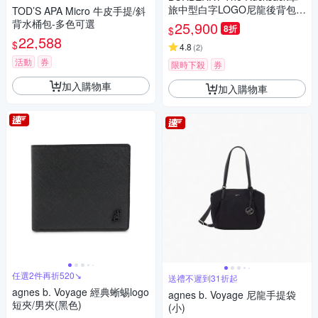
旅中型白字LOGO尼龍後背包
TOD’S APA Micro 牛皮手提/斜
(深藍)
背水桶包-多色可選
25,900
8折
$
22,588
$
4.8
(
2
)
活動
券
限時下殺
券
加入購物車
加入購物車
任選2件再折520↘
送禮不遲到31折起
agnes b. Voyage 經典蜥蜴logo
agnes b. Voyage 尼龍手提袋
短夾/男夾(黑色)
(小)