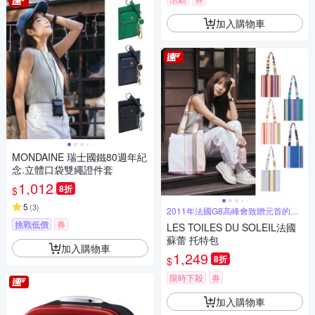
加入購物車
MONDAINE 瑞士國鐵80週年紀
念.立體口袋雙繩證件套
1,012
8折
$
5
(
3
)
2011年法國G8高峰會致贈元首的禮
品
挑戰低價
券
LES TOILES DU SOLEIL法國
蘇蕾 托特包
加入購物車
1,249
8折
$
限時下殺
券
加入購物車