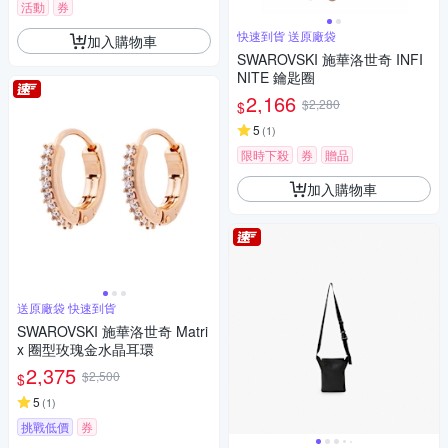
活動
券
快速到貨 送原廠袋
加入購物車
SWAROVSKI 施華洛世奇 INFI
NITE 鑰匙圈
2,166
$2,280
$
5
(
1
)
限時下殺
券
贈品
加入購物車
送原廠袋 快速到貨
SWAROVSKI 施華洛世奇 Matri
x 圈型玫瑰金水晶耳環
2,375
$2,500
$
5
(
1
)
挑戰低價
券