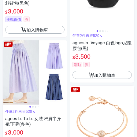
斜背包(黑色)
3,000
$
挑戰低價
券
加入購物車
任選2件再折520↘
agnes b. Voyage 白色logo尼龍
腰包(黑)
3,500
$
活動
券
加入購物車
任選2件再折520↘
agnes b. To b. 女裝 棉質半身
裙/下著(多色)
3,000
$