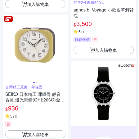
任選2件再折520↘
加入購物車
agnes b. Voyage 小款皮革斜背
包
3,500
$
5
(
1
)
挑戰低價
券
加入購物車
台灣精工原廠一年保固
SEIKO 日本精工 嗶嗶聲 靜音
貪睡 燈光鬧鐘(QHE206G)金/9.
9X11.3cm
936
$
5
(
1
)
券
加入購物車