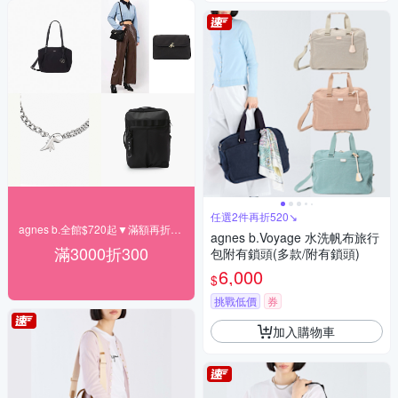
任選2件再折520↘
agnes b.全館$720起▼滿額再折300
agnes b.Voyage 水洗帆布旅行
滿3000折300
包附有鎖頭(多款/附有鎖頭)
6,000
$
挑戰低價
券
加入購物車