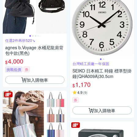
任選2件再折520↘
agnes b.Voyage 水桶尼龍肩背
包中款(黑色)
4,000
$
台灣精工原廠一年保固
挑戰低價
券
SEIKO 日本精工 時鐘 標準型掛
鐘(QHA009A)30.5cm
加入購物車
1,170
$
4.9
(
9
)
券
加入購物車