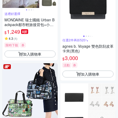
送禮好選擇
MONDAINE 瑞士國鐵 Urban B
ackpack都市輕旅後背包+小零
錢包(多款任選)
1,249
8折
$
4.3
(
1
)
任選2件再折520↘
限時下殺
券
agnes b. Voyage 雙色防刮皮革
卡夾(黑色)
加入購物車
3,000
$
活動
券
加入購物車