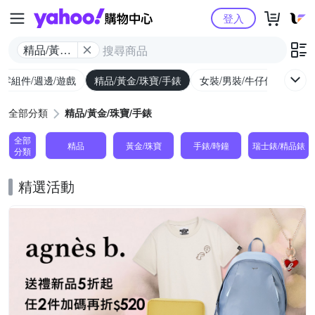
Yahoo購物中心
登入
精品/黃金/
珠寶/手錶
/零組件/週邊/遊戲
精品/黃金/珠寶/手錶
女裝/男裝/牛仔休閒
內
全部分類
精品/黃金/珠寶/手錶
全部
精品
黃金/珠寶
手錶/時鐘
瑞士錶/精品錶
分類
精選活動