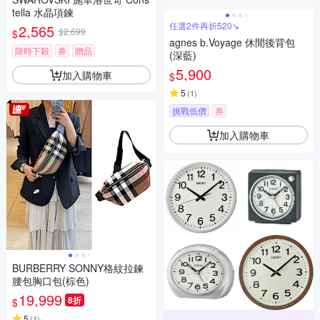
tella 水晶項鍊
任選2件再折520↘
2,565
$2,699
$
agnes b.Voyage 休閒後背包
限時下殺
券
贈品
(深藍)
5,900
加入購物車
$
5
(
1
)
挑戰低價
券
加入購物車
BURBERRY SONNY格紋拉鍊
腰包胸口包(棕色)
19,999
8折
$
5
(
1
)