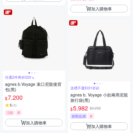
加入購物車
任選2件再折520↘
agnes b.Voyage 束口尼龍後背
送禮不遲到31折起
包(黑)
agnes b. Voyage 小款兩用尼龍
7,200
$
旅行袋(黑)
5
(
1
)
5,982
$6,282
$
活動
券
挑戰低價
券
加入購物車
加入購物車