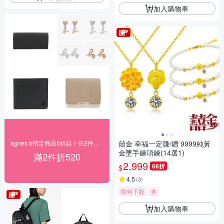
加入購物車
agnes b指定商品5折起！任2件再折520
囍金 幸福一定賺/鑽 9999純黃
金墜手鍊項鍊(14選1)
滿2件折520
2,999
66折
$
4.5
(
3
)
限時下殺
券
加入購物車