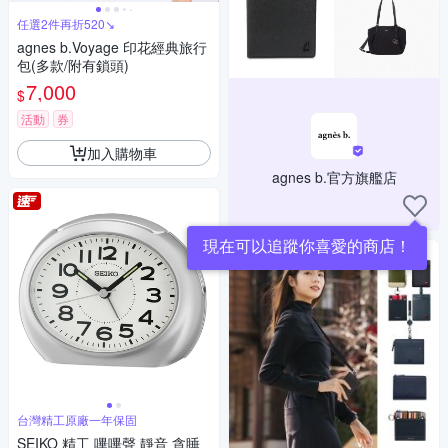
任選2件再折520↘
agnes b.Voyage 印花經典旅行
包(多款/附有鎖頭)
7,000
$
活動
券
加入購物車
agnes b.官方旗艦店
現在可以追蹤你喜愛的商店！
台灣精工原廠一年保固
SEIKO 精工 嗶嗶聲 靜音 貪睡