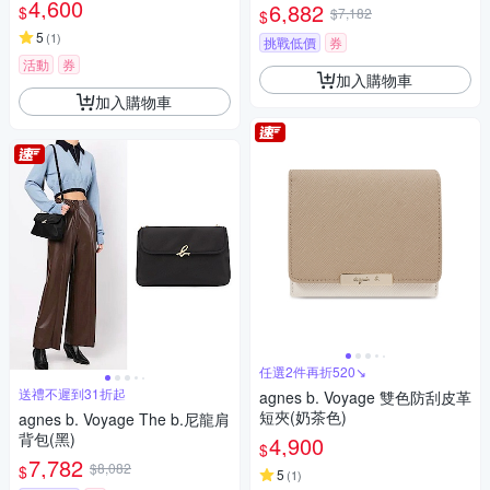
4,600
6,882
$
$7,182
$
5
(
1
)
挑戰低價
券
活動
券
加入購物車
加入購物車
任選2件再折520↘
送禮不遲到31折起
agnes b. Voyage 雙色防刮皮革
短夾(奶茶色)
agnes b. Voyage The b.尼龍肩
背包(黑)
4,900
$
7,782
$8,082
$
5
(
1
)