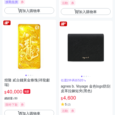
挑戰低價
券
活動
券
加入購物車
加入購物車
煌隆 貳台錢黃金條塊(祥龍獻
任選2件再折520↘
瑞)
agnes b. Voyage 金色logo防刮
40,000
皮革拉鍊短夾(黑色)
9折
$
4,600
$
總銷量>50
5
限時下殺
券
(
2
)
活動
券
加入購物車