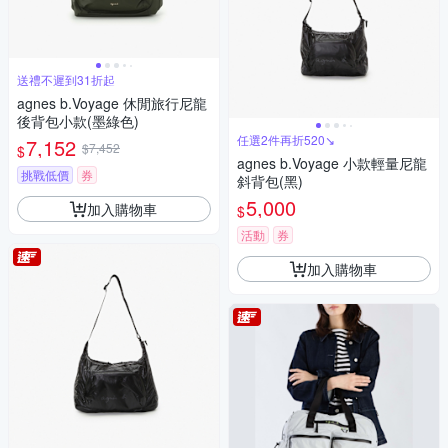
送禮不遲到31折起
agnes b.Voyage 休閒旅行尼龍
後背包小款(墨綠色)
任選2件再折520↘
7,152
$7,452
$
agnes b.Voyage 小款輕量尼龍
挑戰低價
券
斜背包(黑)
5,000
加入購物車
$
活動
券
加入購物車