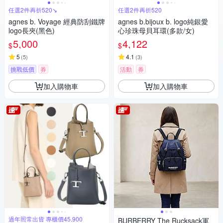
任選2件再折520↘
任選2件再折520
agnes b. Voyage 經典防刮鐵牌
agnes b.bijoux b. logo純銀愛
logo長夾(黑色)
心珍珠母貝耳環(多款/女)
5,000
4,122
$
$
5
4.1
(
5
)
(
3
)
挑戰低價
券
活動
券
加入購物車
加入購物車
過年照常出貨 專櫃價45,900
BURBERRY The Rucksack軍