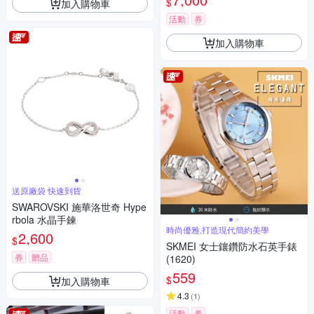
$
加入購物車
活動
券
加入購物車
送原廠袋 快速到貨
SWAROVSKI 施華洛世奇 Hype
rbola 水晶手鍊
時尚優雅,打造現代簡約美學
2,600
$
SKMEI 女士鑲鑽防水石英手錶
券
贈品
(1620)
559
$
加入購物車
4.3
(
1
)
活動
券