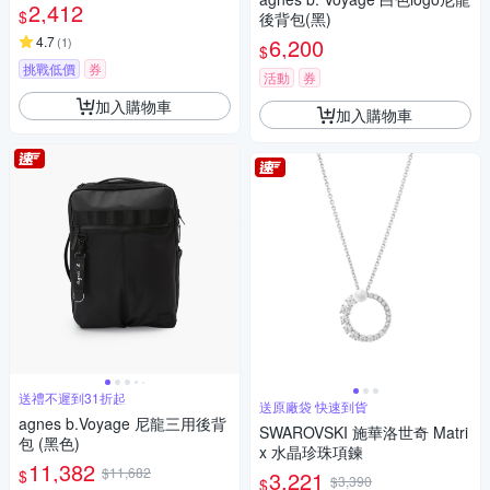
2,412
$
後背包(黑)
4.7
6,200
(
1
)
$
挑戰低價
券
活動
券
加入購物車
加入購物車
送禮不遲到31折起
送原廠袋 快速到貨
agnes b.Voyage 尼龍三用後背
SWAROVSKI 施華洛世奇 Matri
包 (黑色)
x 水晶珍珠項鍊
11,382
$11,682
$
3,221
$3,390
$