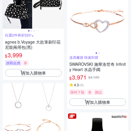
任選2件再折520↘
agnes b.Voyage 大款筆刷印花
尼龍兩用包(黑)
3,999
$
送原廠袋 快速到貨
挑戰低價
券
SWAROVSKI 施華洛世奇 Infinit
y Heart 水晶手鐲
加入購物車
3,971
$4,180
$
4.3
(
1
)
限時下殺
券
贈品
加入購物車