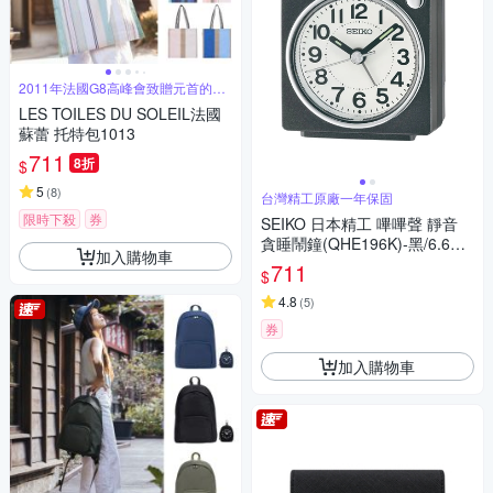
2011年法國G8高峰會致贈元首的禮
品
LES TOILES DU SOLEIL法國
蘇蕾 托特包1013
711
8折
$
5
(
8
)
台灣精工原廠一年保固
限時下殺
券
SEIKO 日本精工 嗶嗶聲 靜音
貪睡鬧鐘(QHE196K)-黑/6.6X6.
加入購物車
6cm
711
$
4.8
(
5
)
券
加入購物車