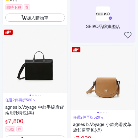
限時下殺
券
加入購物車
SEIKO品牌旗艦店
任選2件再折520↘
agnes b.Voyage 中款手提肩背
兩用托特包(黑)
任選2件再折520↘
7,800
$
agnes b.Voyage 小款光滑皮革
活動
券
旋釦肩背包(棕)
7,000