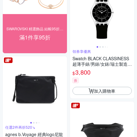
SWAROVSKI 精選飾品 結帳95折(24H
滿1件享95折
領券享優惠
Swatch BLACK CLASSINESS
超薄手錶/男錶/女錶/瑞士製造 S
S08K103 (34mm)
3,800
$
券
加入購物車
任選2件再折520↘
agnes b.Voyage 經典logo尼龍