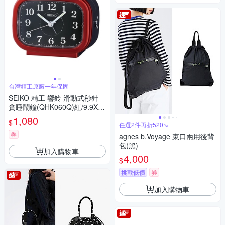
台灣精工原廠一年保固
SEIKO 精工 響鈴 滑動式秒針
貪睡鬧鐘(QHK060Q)紅/9.9X8.
4cm
1,080
$
任選2件再折520↘
券
agnes b.Voyage 束口兩用後背
包(黑)
加入購物車
4,000
$
挑戰低價
券
加入購物車