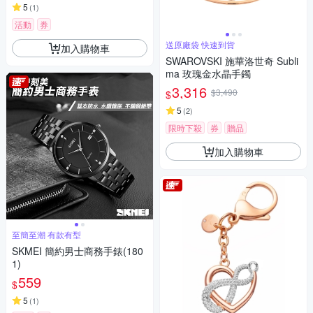
5
(
1
)
活動
券
送原廠袋 快速到貨
加入購物車
SWAROVSKI 施華洛世奇 Subli
ma 玫瑰金水晶手鐲
3,316
$3,490
$
5
(
2
)
限時下殺
券
贈品
加入購物車
至簡至潮 有款有型
SKMEI 簡約男士商務手錶(180
1)
559
$
5
(
1
)