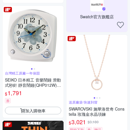
Swatch官方旗艦店
台灣精工原廠一年保固
SEIKO 日本精工 音樂鬧鐘 滑動
式秒針 靜音鬧鐘(QHP012W)1
3X12cm
1,791
$
券
送原廠袋 快速到貨
SWAROVSKI 施華洛世奇 Cons
加入購物車
tella 玫瑰金水晶項鍊
3,021
$3,180
$
限時下殺
券
贈品